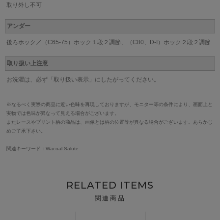
取り外し不可
アンダー
後ろホック／（C65-75）ホック１段２調節、（C80、D-I）ホック２段２調節
取り扱い上注意
お洗濯は、必ず「取り扱い表示」にしたがってください。
※なるべく実際の商品に近い色味を再現しておりますが、モニター等の条件により、画面上と
実物では色味が異なって見える場合がございます。
またレースやプリント柄の商品は、画像とは柄の位置等が異なる場合がございます。あらかじ
めご了承下さい。
関連キーワード：Wacoal Salute
RELATED ITEMS
関連商品