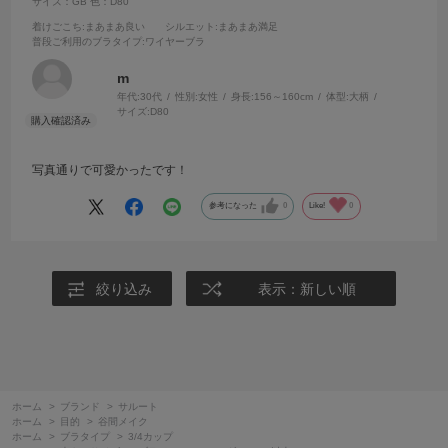
サイズ：GB
色：D80
着けごこち
:まあまあ良い
シルエット
:まあまあ満足
普段ご利用のブラタイプ
:ワイヤーブラ
m
年代:
30代
性別:
女性
身長:
156～160cm
体型:
大柄
サイズ:
D80
写真通りで可愛かったです！
参考になった
0
Like!
0
絞り込み
表示：新しい順
ホーム
>
ブランド
>
サルート
ホーム
>
目的
>
谷間メイク
ホーム
>
ブラタイプ
>
3/4カップ