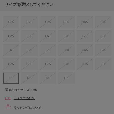
サイズを選択してください
C65
C70
C75
C80
D65
D70
D75
D80
E65
E70
E75
E80
F65
F70
F75
F80
G65
G70
G75
G80
H65
H70
H75
H80
I65
I70
I75
I80
選択されたサイズ：I65
サイズについて
ラッピングについて