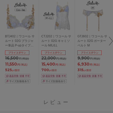
BTJ402｜ワコール サ
CTJ202｜ワコール サ
GTJ602｜ワコール サ
ルート 02G ブラジャ
ルート 02G キャミソ
ルート 02G ガーター
ー単品 P-upタイプ
ール M/L/LL
ベルト M
CDEFGHIカップ アン
プライスダウン
プライスダウン
プライスダウン
ダー65/70/75/80cm
16,500
22,000
9,900
円
(税込)
円
(税込)
円
(税込)
11,550
15,400
6,930
円
(税込)
円
(税込)
円
(税込)
525
700
315
pt獲得
pt獲得
pt獲得
レビュー