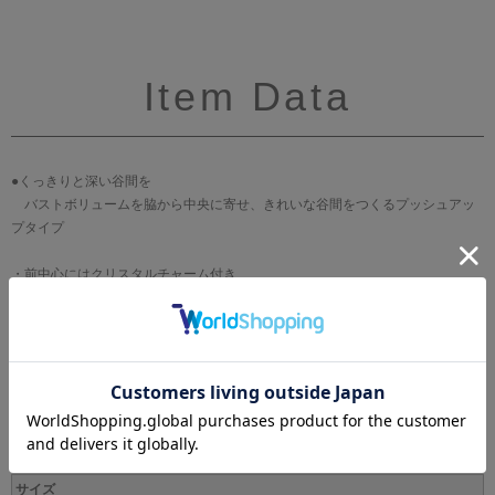
Item Data
●くっきりと深い谷間を
バストボリュームを脇から中央に寄せ、きれいな谷間をつくるプッシュアッ
プタイプ
・前中心にはクリスタルチャーム付き
・カップのレースとアップリケにはラメ糸を使用
・カップには刺繍の柄に合わせたプリントレースを使用（GBカラーのみ）
・カップのアップリケにはスワロフスキー・クリスタルを使用
・アップリケはデイジーの花をイメージ
ブランド
WACOAL[ワコール]
サイズ