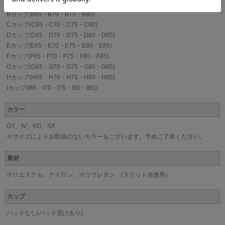
Bカップ(B65・B70・B75・B80)
Cカップ(C65・C70・C75・C80)
Dカップ(D65・D70・D75・D80・D85)
Eカップ(E65・E70・E75・E80・E85)
Fカップ(F65・F70・F75・F80・F85)
Gカップ(G65・G70・G75・G80・G85)
Hカップ(H65・H70・H75・H80・H85)
Iカップ(I65・I70・I75・I80・I85)
カラー
GY、IV、KO、SX
※サイズによりお取扱のないカラーもございます。予めご了承ください。
素材
ポリエステル、ナイロン、ポリウレタン、(スリット糸使用）
カップ
パッドなし(パッド受けあり)