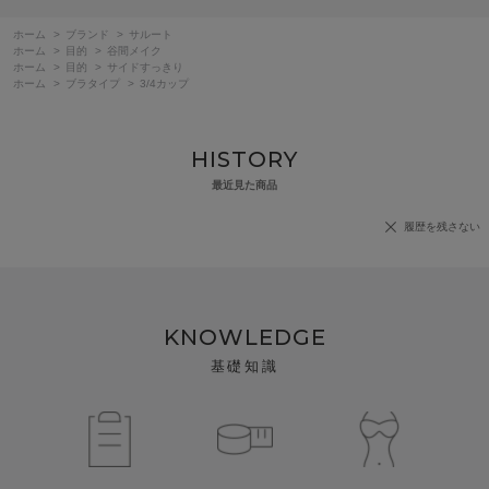
ホーム
>
ブランド
>
サルート
ホーム
>
目的
>
谷間メイク
ホーム
>
目的
>
サイドすっきり
ホーム
>
ブラタイプ
>
3/4カップ
HISTORY
最近見た商品
履歴を残さない
KNOWLEDGE
基礎知識