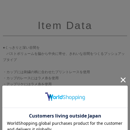
Item Data
●くっきりと深い谷間を
バストボリュームを脇から中央に寄せ、きれいな谷間をつくるプッシュアッ
プタイプ
・カップには刺繍の柄に合わせたプリントレースを使用
・カップのレースにはラメ糸を使用
・アップリケにはラメ糸を使用
・カップ左脇のアップリケにはスワロフスキー・クリスタルを使用
・アップリケは牡丹の花をイメージ
ブランド
WACOAL[ワコール]
サイズ