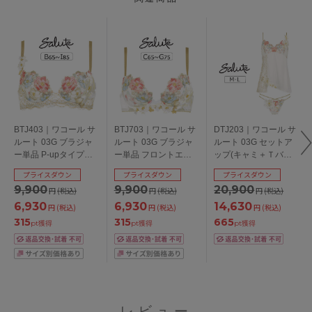
BTJ403｜ワコール サ
BTJ703｜ワコール サ
DTJ203｜ワコール サ
ルート 03G ブラジャ
ルート 03G ブラジャ
ルート 03G セットア
ー単品 P-upタイプ
ー単品 フロントエッ
ップ(キャミ＋Ｔバッ
BCDEFGHIカップ ア
クスプラスブラ
ク) M/L
プライスダウン
プライスダウン
プライスダウン
ンダー
CDEFGカップ アンダ
9,900
9,900
20,900
円
(税込)
円
(税込)
円
(税込)
65/70/75/80/85cm
ー65/70/75cm
6,930
6,930
14,630
円
(税込)
円
(税込)
円
(税込)
315
315
665
pt獲得
pt獲得
pt獲得
レビュー