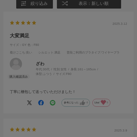
絞り込み
表示：新しい順
2025.3.12
大変満足
サイズ：GY
色：F80
着けごこち
:良い
シルエット
:満足
普段ご利用のブラタイプ
:ワイヤーブラ
ざわ
年代:
30代
性別:
女性
身長:
161～165cm
体型:
ふつう
サイズ:
F80
丁寧に梱包して送っていただけました！
参考になった
0
Like!
0
2025.3.9