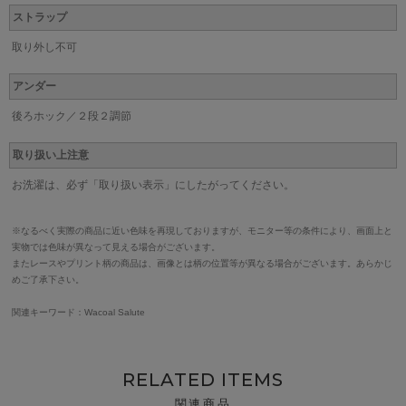
ストラップ
取り外し不可
アンダー
後ろホック／２段２調節
取り扱い上注意
お洗濯は、必ず「取り扱い表示」にしたがってください。
※なるべく実際の商品に近い色味を再現しておりますが、モニター等の条件により、画面上と
実物では色味が異なって見える場合がございます。
またレースやプリント柄の商品は、画像とは柄の位置等が異なる場合がございます。あらかじ
めご了承下さい。
関連キーワード：Wacoal Salute
RELATED ITEMS
関連商品