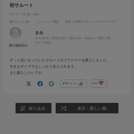
初サルート
サイズ：KO
色：H80
着けごこち
:良い
シルエット
:満足
普段ご利用のブラタイプ
:ワイヤーブラ
きみ
年代:
40代
性別:
女性
身長:
161～165cm
体型:
大柄
サイズ:
H80
ずっと気になっていたサルートのブラジャーを購入しました。
大きなサイズでもしっかり支えられます。
また購入したいです。
参考になった
0
Like!
0
絞り込み
表示：新しい順