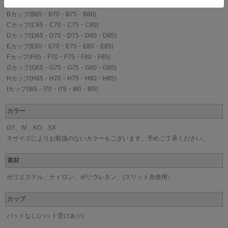
Bカップ(B65・B70・B75・B80)
Cカップ(C65・C70・C75・C80)
Dカップ(D65・D70・D75・D80・D85)
Eカップ(E65・E70・E75・E80・E85)
Fカップ(F65・F70・F75・F80・F85)
Gカップ(G65・G70・G75・G80・G85)
Hカップ(H65・H70・H75・H80・H85)
Iカップ(I65・I70・I75・I80・I85)
カラー
GY、IV、KO、SX
※サイズによりお取扱のないカラーもございます。予めご了承ください。
素材
ポリエステル、ナイロン、ポリウレタン、(スリット糸使用）
カップ
パッドなし(パッド受けあり)