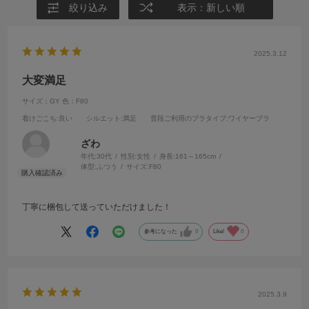
絞り込み
表示：新しい順
2025.3.12
大変満足
サイズ：GY
色：F80
着けごこち
:良い
シルエット
:満足
普段ご利用のブラタイプ
:ワイヤーブラ
ざわ
年代:
30代
性別:
女性
身長:
161～165cm
体型:
ふつう
サイズ:
F80
丁寧に梱包して送っていただけました！
参考になった
0
Like!
0
2025.3.9