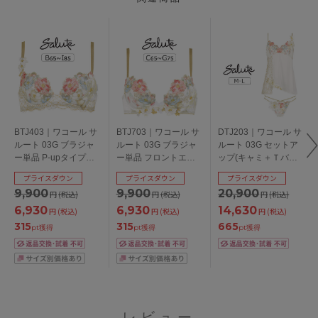
BTJ403｜ワコール サ
BTJ703｜ワコール サ
DTJ203｜ワコール サ
ルート 03G ブラジャ
ルート 03G ブラジャ
ルート 03G セットア
ー単品 P-upタイプ
ー単品 フロントエッ
ップ(キャミ＋Ｔバッ
BCDEFGHIカップ ア
クスプラスブラ
ク) M/L
プライスダウン
プライスダウン
プライスダウン
ンダー
CDEFGカップ アンダ
9,900
9,900
20,900
円
(税込)
円
(税込)
円
(税込)
65/70/75/80/85cm
ー65/70/75cm
6,930
6,930
14,630
円
(税込)
円
(税込)
円
(税込)
315
315
665
pt獲得
pt獲得
pt獲得
レビュー