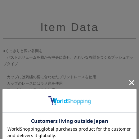
Item Data
●くっきりと深い谷間を
バストボリュームを脇から中央に寄せ、きれいな谷間をつくるプッシュアッ
プタイプ
・カップには刺繍の柄に合わせたプリントレースを使用
・カップのレースにはラメ糸を使用
・アップリケにはラメ糸を使用
・カップ左脇のアップリケにはスワロフスキー・クリスタルを使用
・アップリケは牡丹の花をイメージ
ブランド
WACOAL[ワコール]
サイズ