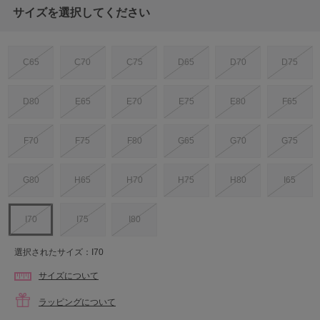
サイズを選択してください
C65
C70
C75
D65
D70
D75
D80
E65
E70
E75
E80
F65
F70
F75
F80
G65
G70
G75
G80
H65
H70
H75
H80
I65
I70
I75
I80
選択されたサイズ：I70
サイズについて
ラッピングについて