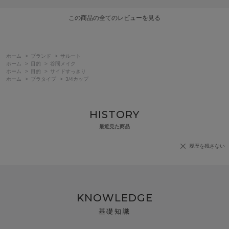
この商品の全てのレビューを見る
ホーム
>
ブランド
>
サルート
ホーム
>
目的
>
谷間メイク
ホーム
>
目的
>
サイドすっきり
ホーム
>
ブラタイプ
>
3/4カップ
HISTORY
最近見た商品
履歴を残さない
KNOWLEDGE
基礎知識