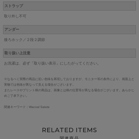
ストラップ
取り外し不可
アンダー
後ろホック／２段２調節
取り扱い上注意
お洗濯は、必ず「取り扱い表示」にしたがってください。
※なるべく実際の商品に近い色味を再現しておりますが、モニター等の条件により、画面上と
実物では色味が異なって見える場合がございます。
またレースやプリント柄の商品は、画像とは柄の位置等が異なる場合がございます。あらかじ
めご了承下さい。
関連キーワード：Wacoal Salute
RELATED ITEMS
関連商品