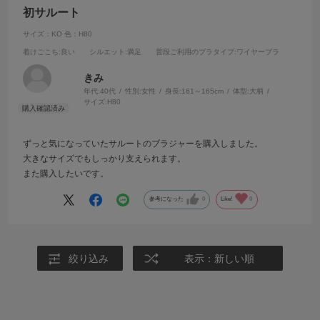
初サルート
サイズ：KO
色：H80
着けごこち
:良い
シルエット
:満足
普段ご利用のブラタイプ
:ワイヤーブラ
きみ
年代:
40代
性別:
女性
身長:
161～165cm
体型:
大柄
サイズ:
H80
ずっと気になっていたサルートのブラジャーを購入しました。
大きなサイズでもしっかり支えられます。
また購入したいです。
参考になった
0
Like!
0
絞り込み
表示：新しい順