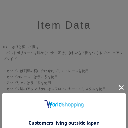
Item Data
●くっきりと深い谷間を
バストボリュームを脇から中央に寄せ、きれいな谷間をつくるプッシュアッ
プタイプ
・カップには刺繍の柄に合わせたプリントレースを使用
・カップのレースにはラメ糸を使用
・アップリケにはラメ糸を使用
・カップ左脇のアップリケにはスワロフスキー・クリスタルを使用
・アップリケは牡丹の花をイメージ
ブランド
WACOAL[ワコール]
サイズ