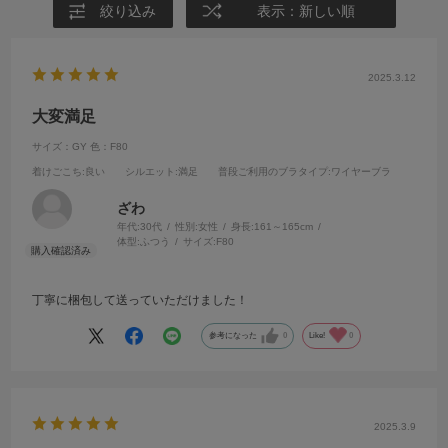
絞り込み
表示：新しい順
2025.3.12
大変満足
サイズ：GY
色：F80
着けごこち
:良い
シルエット
:満足
普段ご利用のブラタイプ
:ワイヤーブラ
ざわ
年代:
30代
性別:
女性
身長:
161～165cm
体型:
ふつう
サイズ:
F80
丁寧に梱包して送っていただけました！
参考になった
0
Like!
0
2025.3.9