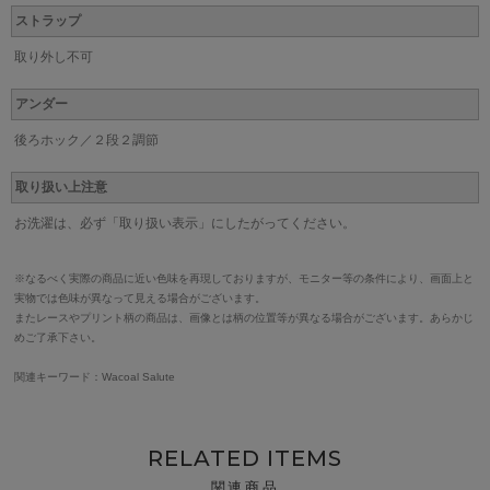
ストラップ
取り外し不可
アンダー
後ろホック／２段２調節
取り扱い上注意
お洗濯は、必ず「取り扱い表示」にしたがってください。
※なるべく実際の商品に近い色味を再現しておりますが、モニター等の条件により、画面上と
実物では色味が異なって見える場合がございます。
またレースやプリント柄の商品は、画像とは柄の位置等が異なる場合がございます。あらかじ
めご了承下さい。
関連キーワード：Wacoal Salute
RELATED ITEMS
関連商品