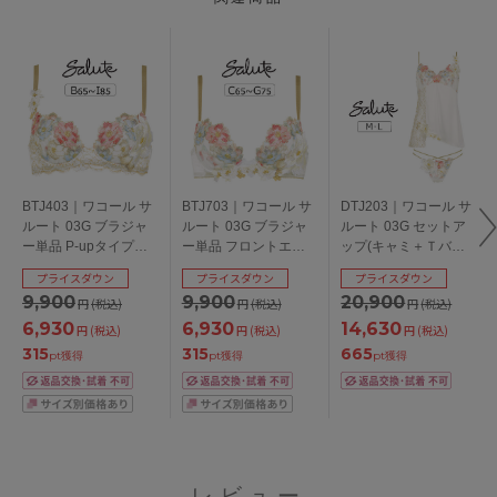
BTJ403｜ワコール サ
BTJ703｜ワコール サ
DTJ203｜ワコール サ
ルート 03G ブラジャ
ルート 03G ブラジャ
ルート 03G セットア
ー単品 P-upタイプ
ー単品 フロントエッ
ップ(キャミ＋Ｔバッ
BCDEFGHIカップ ア
クスプラスブラ
ク) M/L
プライスダウン
プライスダウン
プライスダウン
ンダー
CDEFGカップ アンダ
9,900
9,900
20,900
円
(税込)
円
(税込)
円
(税込)
65/70/75/80/85cm
ー65/70/75cm
6,930
6,930
14,630
円
(税込)
円
(税込)
円
(税込)
315
315
665
pt獲得
pt獲得
pt獲得
レビュー