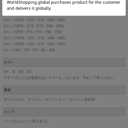
Bカップ(B65・B70・B75・B80)
Cカップ(C65・C70・C75・C80)
Dカップ(D65・D70・D75・D80・D85)
Eカップ(E65・E70・E75・E80・E85)
Fカップ(F65・F70・F75・F80・F85)
Gカップ(G65・G70・G75・G80・G85)
Hカップ(H65・H70・H75・H80・H85)
Iカップ(I65・I70・I75・I80・I85)
カラー
GY、IV、KO、SX
※サイズによりお取扱のないカラーもございます。予めご了承ください。
素材
ポリエステル、ナイロン、ポリウレタン、(スリット糸使用）
カップ
パッドなし(パッド受けあり)