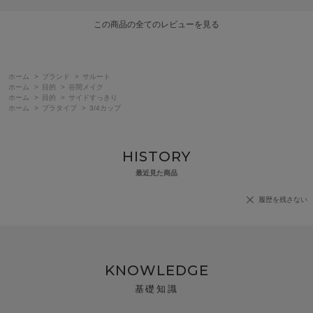
この商品の全てのレビューを見る
ホーム
>
ブランド
>
サルート
ホーム
>
目的
>
谷間メイク
ホーム
>
目的
>
サイドすっきり
ホーム
>
ブラタイプ
>
3/4カップ
HISTORY
最近見た商品
履歴を残さない
KNOWLEDGE
基礎知識