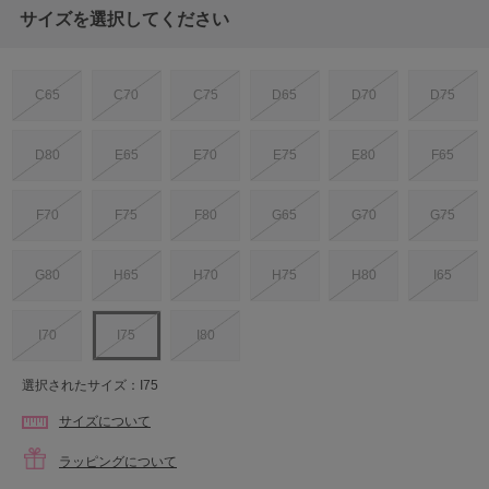
サイズを選択してください
C65
C70
C75
D65
D70
D75
D80
E65
E70
E75
E80
F65
F70
F75
F80
G65
G70
G75
G80
H65
H70
H75
H80
I65
I70
I75
I80
選択されたサイズ：I75
サイズについて
ラッピングについて