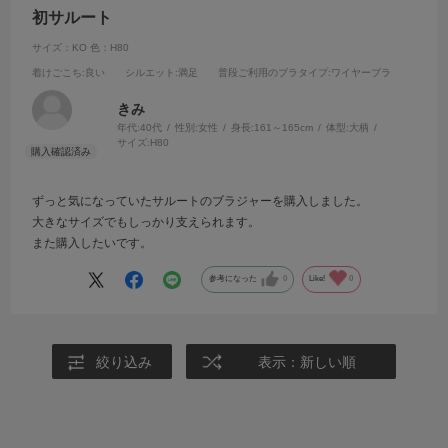
初サルート
サイズ：KO
色：H80
着けごこち
:良い
シルエット
:満足
普段ご利用のブラタイプ
:ワイヤーブラ
きみ
年代:
40代
性別:
女性
身長:
161～165cm
体型:
大柄
サイズ:
H80
ずっと気になっていたサルートのブラジャーを購入しました。
大きなサイズでもしっかり支えられます。
また購入したいです。
参考になった
0
Like!
0
絞り込み
表示：新しい順