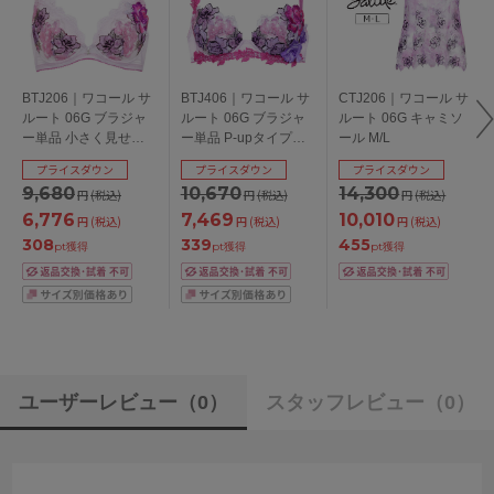
BTJ206｜ワコール サ
BTJ406｜ワコール サ
CTJ206｜ワコール サ
ルート 06G ブラジャ
ルート 06G ブラジャ
ルート 06G キャミソ
ー単品 小さく見せる
ー単品 P-upタイプ
ール M/L
ブラ EFGHカップ ア
BCDEFGカップ アン
プライスダウン
プライスダウン
プライスダウン
ンダー70/75/80/85cm
ダー65/70/75/80/85cm
9,680
10,670
14,300
円
(税込)
円
(税込)
円
(税込)
6,776
7,469
10,010
円
(税込)
円
(税込)
円
(税込)
308
339
455
pt獲得
pt獲得
pt獲得
ユーザーレビュー
（0）
スタッフレビュー
（0）