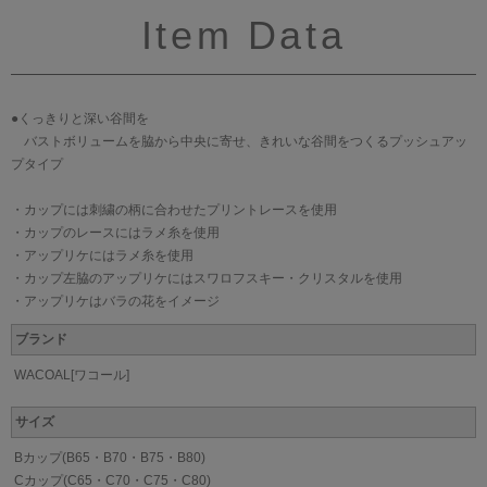
Item Data
●くっきりと深い谷間を
バストボリュームを脇から中央に寄せ、きれいな谷間をつくるプッシュアッ
プタイプ
・カップには刺繍の柄に合わせたプリントレースを使用
・カップのレースにはラメ糸を使用
・アップリケにはラメ糸を使用
・カップ左脇のアップリケにはスワロフスキー・クリスタルを使用
・アップリケはバラの花をイメージ
ブランド
WACOAL[ワコール]
サイズ
Bカップ(B65・B70・B75・B80)
Cカップ(C65・C70・C75・C80)