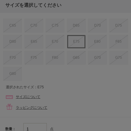
サイズを選択してください
C65
C70
C75
D65
D70
D75
D80
E65
E70
E75
E80
F65
F70
F75
F80
G65
G70
G75
G80
選択されたサイズ：E75
サイズについて
ラッピングについて
点
数量：