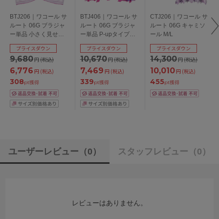
BTJ206｜ワコール サ
BTJ406｜ワコール サ
CTJ206｜ワコール サ
ルート 06G ブラジャ
ルート 06G ブラジャ
ルート 06G キャミソ
ー単品 小さく見せる
ー単品 P-upタイプ
ール M/L
ブラ EFGHカップ ア
BCDEFGカップ アン
プライスダウン
プライスダウン
プライスダウン
ンダー70/75/80/85cm
ダー65/70/75/80/85cm
9,680
10,670
14,300
円
(税込)
円
(税込)
円
(税込)
6,776
7,469
10,010
円
(税込)
円
(税込)
円
(税込)
308
339
455
pt獲得
pt獲得
pt獲得
ユーザーレビュー
（0）
スタッフレビュー
（0）
レビューはありません。