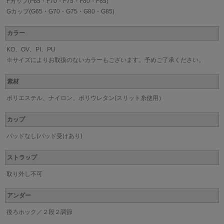
Fカップ(F65・F70・F75・F80・F85)
Gカップ(G65・G70・G75・G80・G85)
カラー
KO、OV、PI、PU
※サイズによりお取扱のないカラーもございます。予めご了承ください。
素材
ポリエステル、ナイロン、ポリウレタン(スリット糸使用）
カップ
パッドなし(パッド受けあり)
ストラップ
取り外し不可
アンダー
後ろホック／２段２調節