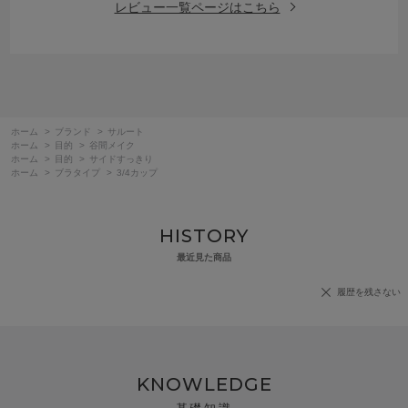
レビュー一覧ページはこちら
ホーム
>
ブランド
>
サルート
ホーム
>
目的
>
谷間メイク
ホーム
>
目的
>
サイドすっきり
ホーム
>
ブラタイプ
>
3/4カップ
HISTORY
最近見た商品
履歴を残さない
KNOWLEDGE