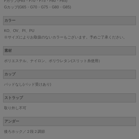
Fカップ(F65・F70・F75・F80・F85)
Gカップ(G65・G70・G75・G80・G85)
カラー
KO、OV、PI、PU
※サイズによりお取扱のないカラーもございます。予めご了承ください。
素材
ポリエステル、ナイロン、ポリウレタン(スリット糸使用）
カップ
パッドなし(パッド受けあり)
ストラップ
取り外し不可
アンダー
後ろホック／２段２調節