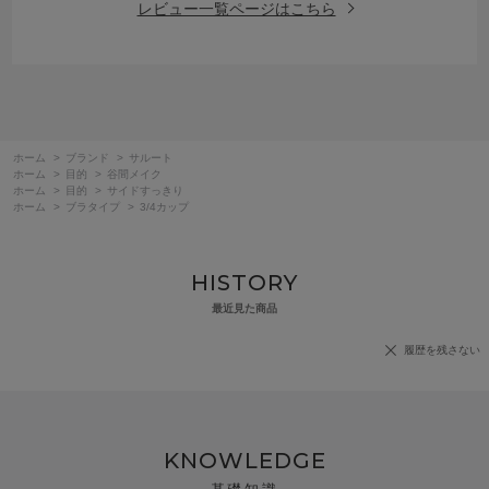
レビュー一覧ページはこちら
ホーム
>
ブランド
>
サルート
ホーム
>
目的
>
谷間メイク
ホーム
>
目的
>
サイドすっきり
ホーム
>
ブラタイプ
>
3/4カップ
HISTORY
最近見た商品
履歴を残さない
KNOWLEDGE