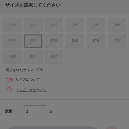
サイズを選択してください
C65
C70
C75
D65
D70
D75
E65
E70
E75
F65
F70
F75
G65
G70
G75
選択されたサイズ：E70
サイズについて
ラッピングについて
点
数量：