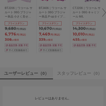
BTJ206｜ワコール サ
BTJ406｜ワコール サ
CTJ206｜ワコール サ
ルート 06G ブラジャ
ルート 06G ブラジャ
ルート 06G キャミソ
ー単品 小さく見せる
ー単品 P-upタイプ
ール M/L
ブラ EFGHカップ ア
BCDEFGカップ アン
プライスダウン
プライスダウン
プライスダウン
ンダー70/75/80/85cm
ダー65/70/75/80/85cm
9,680
10,670
14,300
円
(税込)
円
(税込)
円
(税込)
6,776
7,469
10,010
円
(税込)
円
(税込)
円
(税込)
308
339
455
pt獲得
pt獲得
pt獲得
ユーザーレビュー
（0）
スタッフレビュー
（0）
レビューはありません。