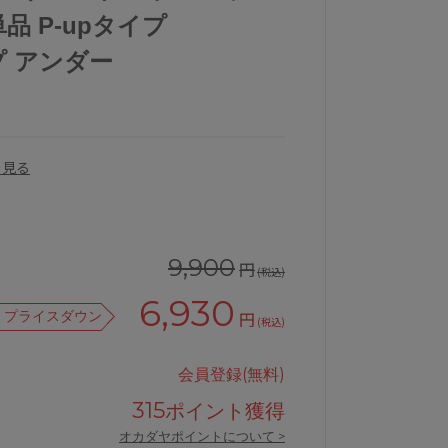
品 P-upタイプ
プ アンダー
を見る
9,900
円
(税込)
6,930
プライスダウン
円
(税込)
会員登録(無料)
315
ポイント獲得
オカダヤポイントについて >