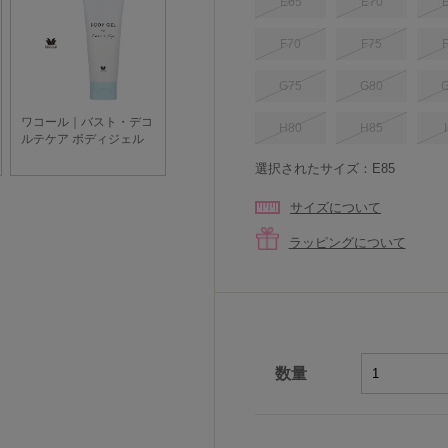
E65
E70
F70
F75
G75
G80
H80
H85
選択されたサイズ：E85
サイズについて
ラッピングについて
数量