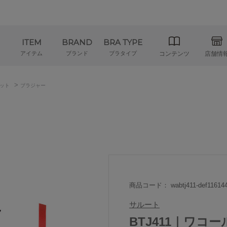
ITEM
BRAND
BRA TYPE
アイテム
ブランド
ブラタイプ
コンテンツ
店舗情
>
ット
ブラジャー
商品コード： wabtj411-def11614
サルート
BTJ411｜ワコ