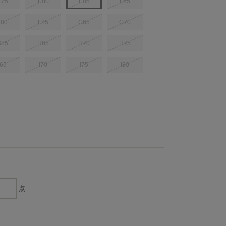
E75
E80
E85
F65
F80
F85
G65
G70
G85
H65
H70
H75
I65
I70
I75
I80
点