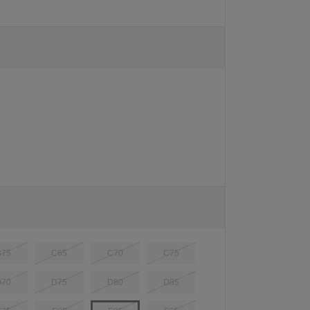
B75
C65
C70
C75
D70
D75
D80
D85