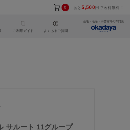
5,500
0
あと
円で送料無料！
生地・毛糸・手芸材料の専門店
報
ご利用ガイド
よくあるご質問
4
ール サルート 11グループ