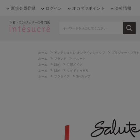
新規会員登録
ログイン
オカダヤポイント
会社情報
下着・ランジェリーの専門店
>
>
ホーム
アンテシュクレ オンラインショップ
ブラジャー・ブラセ
>
>
ホーム
ブランド
サルート
>
>
ホーム
目的
谷間メイク
>
>
ホーム
目的
サイドすっきり
>
>
ホーム
ブラタイプ
3/4カップ