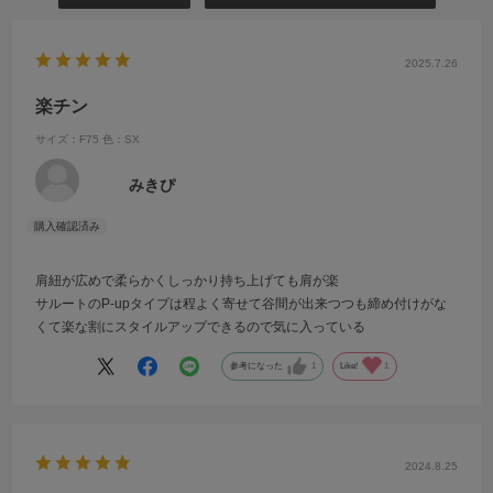
2025.7.26
楽チン
サイズ：F75
色：SX
みきぴ
肩紐が広めで柔らかくしっかり持ち上げても肩が楽
サルートのP-upタイプは程よく寄せて谷間が出来つつも締め付けがな
くて楽な割にスタイルアップできるので気に入っている
参考になった
1
Like!
1
2024.8.25