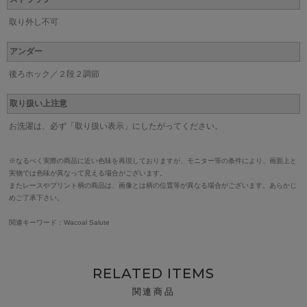
取り外し不可
アンダー
後ろホック／２段２調節
取り扱い上注意
お洗濯は、必ず「取り扱い表示」にしたがってください。
※なるべく実際の商品に近い色味を再現しておりますが、モニター等の条件により、画面上と
実物では色味が異なって見える場合がございます。
またレースやプリント柄の商品は、画像とは柄の位置等が異なる場合がございます。あらかじ
めご了承下さい。
関連キーワード：Wacoal Salute
RELATED ITEMS
関連商品