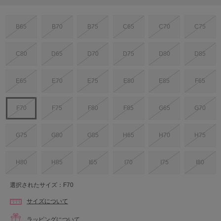
B65
B70
B75
C65
C70
C75
C80
D65
D70
D75
D80
D85
E65
E70
E75
E80
E85
F65
F70
F75
F80
F85
G65
G70
G75
G80
G85
H65
H70
H75
H80
H85
I65
I70
I75
I80
選択されたサイズ：F70
サイズについて
ラッピングについて