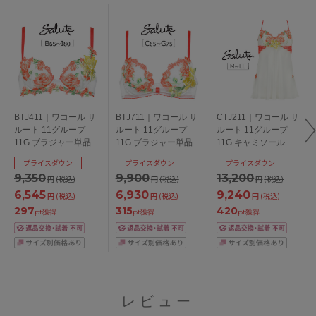
BTJ411｜ワコール サ
BTJ711｜ワコール サ
CTJ211｜ワコール サ
ルート 11グループ
ルート 11グループ
ルート 11グループ
11G ブラジャー単品
11G ブラジャー単品
11G キャミソール
P-upタイプ
リボンブラ CDEFGカ
M/L/LL
プライスダウン
プライスダウン
プライスダウン
BCDEFGHIカップ ア
ップ アンダー
9,350
9,900
13,200
円
(税込)
円
(税込)
円
(税込)
ンダー
65/70/75cm
65/70/75/80/85cm
6,545
6,930
9,240
円
(税込)
円
(税込)
円
(税込)
297
315
420
pt獲得
pt獲得
pt獲得
レビュー