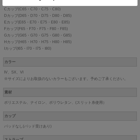
Bカップ(B65・B70・B75)
Cカップ(C65・C70・C75・C80)
Dカップ(D65・D70・D75・D80・D85)
Eカップ(E65・E70・E75・E80・E85)
Fカップ(F65・F70・F75・F80・F85)
Gカップ(G65・G70・G75・G80・G85)
Hカップ(H65・H70・H75・H80・H85)
Iカップ(I65・I70・I75・I80)
カラー
IV、SX、VI
※サイズによりお取扱のないカラーもございます。予めご了承ください。
素材
ポリエステル、ナイロン、ポリウレタン、(スリット糸使用）
カップ
パッドなし(パッド受けあり)
ストラップ