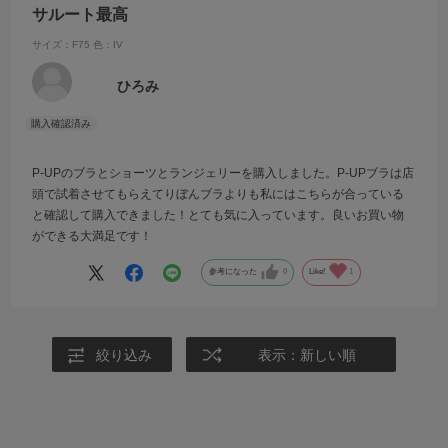
サルート最高
サイズ：F75
色：IV
ひろみ
P-UPのブラとショーツとランジェリーを購入しました。P-UPブラは店
頭で試着させてもらえてりぼんブラよりも私にはこちらが合っている
と確認して購入できました！とても気に入っています。良いお買い物
ができる大満足です！
参考になった
0
Like!
1
絞り込み
表示：新しい順