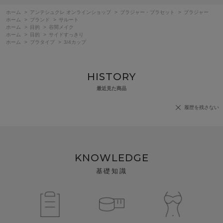
ホーム
>
アンテシュクレ オンラインショップ
>
ブラジャー・ブラセット
>
ブラジャー
ホーム
>
ブランド
>
サルート
ホーム
>
目的
>
谷間メイク
ホーム
>
目的
>
サイドすっきり
ホーム
>
ブラタイプ
>
3/4カップ
HISTORY
最近見た商品
履歴を残さない
KNOWLEDGE
基礎知識