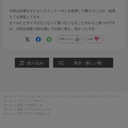
今回は試着せずにオンラインクーポンを使用して購入でしたが、結果
とても満足してます。
セールだとサイズがなくなって選べなくなることがわりと多いのです
が、今回は先取り的な感じでお得に買え、良かったです。
参考になった
0
Like!
0
絞り込み
表示：新しい順
ホーム
>
アンテシュクレ オンラインショップ
>
ブラジャー・ブラセット
>
ブラジャー
ホーム
>
ブランド
>
サルート
ホーム
>
目的
>
谷間メイク
ホーム
>
目的
>
デコルテふっくら
ホーム
>
ブラタイプ
>
3/4カップ