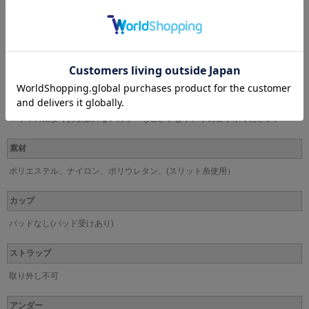
Dカップ(D65・D70・D75・D80・D85)
Eカップ(E65・D70・E75・E80・E85)
Fカップ(F65・F70・F75・F80・F85)
Gカップ(G65・G70・G75・G80・G85)
カラー
GB、IV、LB、RP
※サイズによりお取扱のないカラーもございます。予めご了承ください。
素材
ポリエステル、ナイロン、ポリウレタン、(スリット糸使用）
カップ
パッドなし(パッド受けあり)
ストラップ
取り外し不可
アンダー