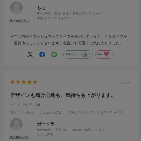
もも
年代:
40代
性別:
女性
身長:
161～165cm
体型:
ふつう
サイズ:
F70
何年も前からプッシュアップタイプを愛用しています。こなタイプが
一番身体にしっくり合います。色合いも可愛くて気に入りました。
参考になった
0
Like!
0
2025.3.21
デザインも着け心地も、気持ちも上がります。
サイズ：F70
色：GB
着けごこち
:良い
シルエット
:満足
普段ご利用のブラタイプ
:ワイヤーブラ
ガーベラ
年代:
50代
身長:
161～165cm
体型:
ふつう
サイズ:
F70