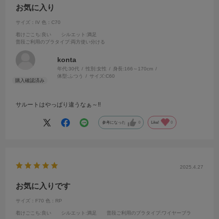
お気に入り
サイズ：IV
色：C70
着けごこち
:良い
シルエット
:満足
普段ご利用のブラタイプ
:両方使い分ける
konta
年代:
30代
性別:
女性
身長:
166～170cm
体型:
ふつう
サイズ:
C60
サルートはやっぱり違うなぁ～!!
参考になった
0
Like!
0
2025.4.27
お気に入りです
サイズ：F70
色：RP
着けごこち
:良い
シルエット
:満足
普段ご利用のブラタイプ
:ワイヤーブラ