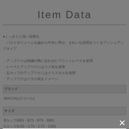
Item Data
●くっきりと深い谷間を
バストボリュームを脇から中央に寄せ、きれいな谷間をつくるプッシュアッ
プタイプ
・アップリケは刺繍の柄に合わせたプリントレースを使用
・レースとアップリケにはラメ糸を使用
・左カップのアップリケにはクリスタルを使用
・アップリケはバラの花をイメージ
ブランド
WACOAL[ワコール]
サイズ
Bカップ(B65・B70・B75・B80)
Cカップ(C65・C70・C75・C80)