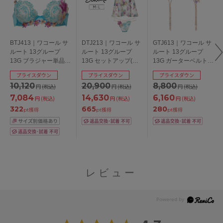
BTJ413｜ワコール サ
DTJ213｜ワコール サ
GTJ613｜ワコール サ
ルート 13グループ
ルート 13グループ
ルート 13グループ
13G ブラジャー単品
13G セットアップ(キ
13G ガーターベルト
P-upタイプ BCDEFG
ャミ＋Ｔバック) M/L
M
プライスダウン
プライスダウン
プライスダウン
カップ アンダー
10,120
20,900
8,800
円
(税込)
円
(税込)
円
(税込)
65/70/75/80/85cm
7,084
14,630
6,160
円
(税込)
円
(税込)
円
(税込)
322
665
280
pt獲得
pt獲得
pt獲得
レビュー