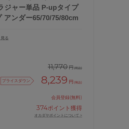
ブラジャー単品 P-upタイプ
アンダー65/70/75/80cm
を見る
11,770
円
(税込)
8,239
プライスダウン
円
(税込)
会員登録(無料)
374
ポイント獲得
オカダヤポイントについて >