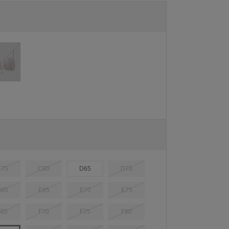
C75
C80
D65
D70
D85
E65
E70
E75
F65
F70
F75
F80