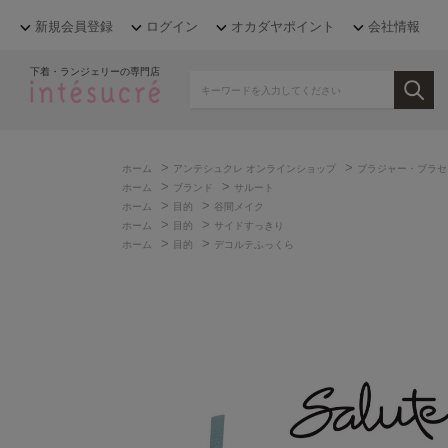
新規会員登録
ログイン
オカダヤポイント
会社情報
下着・ランジェリーの専門店
>
>
ホーム
アンテシュクレ オンラインショップ
ブラジャー・ブラセ
>
>
ホーム
ブランド
サルート
>
>
ホーム
目的
谷間メイク
>
>
ホーム
目的
サイドすっきり
>
>
ホーム
目的
デコルテふっくら