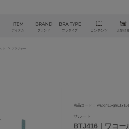
ITEM
BRAND
BRA TYPE
アイテム
ブランド
ブラタイプ
コンテンツ
店舗情
>
ット
ブラジャー
商品コード： wabtj416-ghi11716
サルート
BTJ416｜ワコー