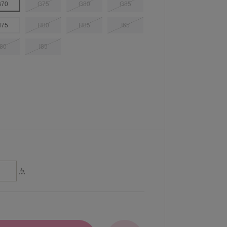
G70
G75
G80
G85
H75
H80
H85
I65
I80
I85
点