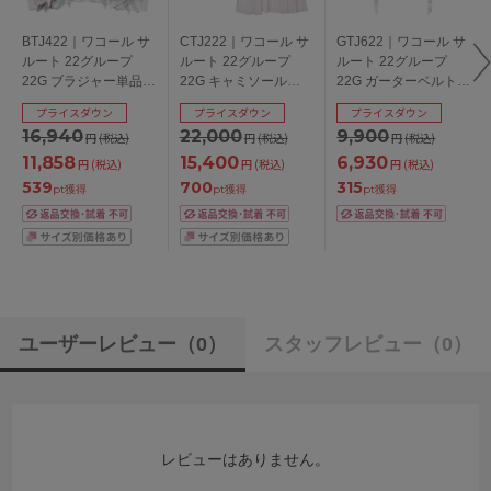
BTJ422｜ワコール サ
CTJ222｜ワコール サ
GTJ622｜ワコール サ
ルート 22グループ
ルート 22グループ
ルート 22グループ
22G ブラジャー単品
22G キャミソール
22G ガーターベルト
P-upタイプ CDEFGHI
M/L/LL
M
プライスダウン
プライスダウン
プライスダウン
カップ アンダー
16,940
22,000
9,900
円
(税込)
円
(税込)
円
(税込)
65/70/75/80cm
11,858
15,400
6,930
円
(税込)
円
(税込)
円
(税込)
539
700
315
pt獲得
pt獲得
pt獲得
ユーザーレビュー
（0）
スタッフレビュー
（0）
レビューはありません。