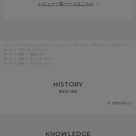
レビュー一覧ページはこちら
ホーム
>
アンテシュクレ オンラインショップ
>
ブラジャー・ブラセット
>
ブラジャー
ホーム
>
ブランド
>
サルート
ホーム
>
目的
>
谷間メイク
ホーム
>
目的
>
サイドすっきり
ホーム
>
目的
>
デコルテふっくら
HISTORY
最近見た商品
履歴を残さない
KNOWLEDGE