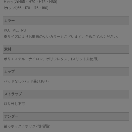
Hカップ(H65・H70・H75・H80)
Iカップ(I65・I70・I75・I80)
カラー
KO、ME、PU
※サイズによりお取扱のないカラーもございます。予めご了承ください。
素材
ポリエステル、ナイロン、ポリウレタン、(スリット糸使用）
カップ
パッドなし(パッド受けあり)
ストラップ
取り外し不可
アンダー
後ろホック／ホック2段2調節