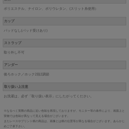
ポリエステル、ナイロン、ポリウレタン、(スリット糸使用）
カップ
パッドなし(パッド受けあり)
ストラップ
取り外し不可
アンダー
後ろホック／ホック2段2調節
取り扱い上注意
お洗濯は、必ず「取り扱い表示」にしたがってください。
※なるべく実際の商品に近い色味を再現しておりますが、モニター等の条件により、画面上と
実物では色味が異なって見える場合がございます。
またレースやプリント柄の商品は、画像とは柄の位置等が異なる場合がございます。あらかじ
めご了承下さい。