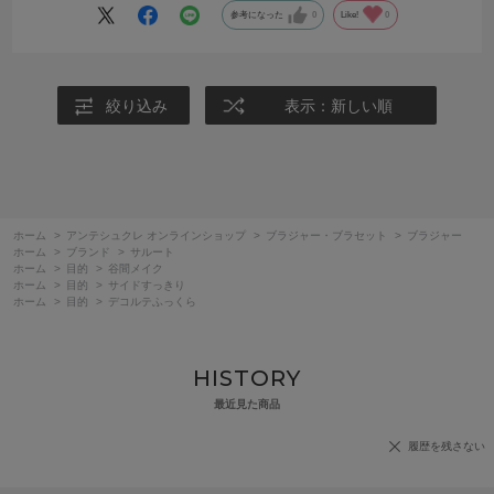
参考になった
0
Like!
0
絞り込み
表示：新しい順
ホーム
>
アンテシュクレ オンラインショップ
>
ブラジャー・ブラセット
>
ブラジャー
ホーム
>
ブランド
>
サルート
ホーム
>
目的
>
谷間メイク
ホーム
>
目的
>
サイドすっきり
ホーム
>
目的
>
デコルテふっくら
HISTORY
最近見た商品
履歴を残さない