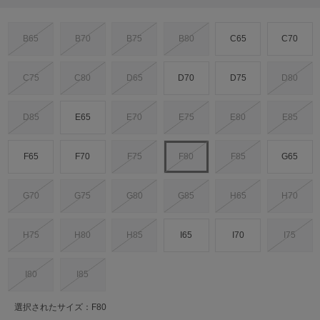
B65
B70
B75
B80
C65
C70
C75
C80
D65
D70
D75
D80
D85
E65
E70
E75
E80
E85
F65
F70
F75
F80
F85
G65
G70
G75
G80
G85
H65
H70
H75
H80
H85
I65
I70
I75
I80
I85
選択されたサイズ：F80