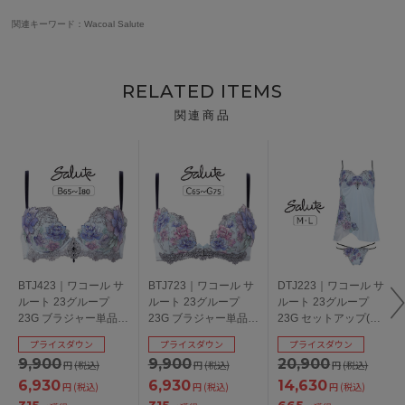
関連キーワード：Wacoal Salute
RELATED ITEMS
関連商品
BTJ423｜ワコール サ
BTJ723｜ワコール サ
DTJ223｜ワコール サ
ルート 23グループ
ルート 23グループ
ルート 23グループ
23G ブラジャー単品
23G ブラジャー単品
23G セットアップ(キ
P-upタイプ
フロントエックスプラ
ャミ＋Ｔバック) M/L
プライスダウン
プライスダウン
プライスダウン
BCDEFGHIカップ ア
スブラ CDEFGカップ
9,900
9,900
20,900
円
(税込)
円
(税込)
円
(税込)
ンダー 65/70/75/80cm
アンダー 65/70/75cm
6,930
6,930
14,630
円
(税込)
円
(税込)
円
(税込)