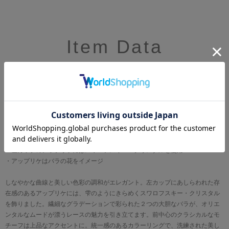
Item Data
●くっきりと深い谷間を
バストボリュームを脇から中央に寄せ、きれいな谷間をつくるプッシュアッ
プタイプ
・カップレースとアップリケには刺繍の柄に合わせたプリントレースを使用
・カップレースとアップリケにはラメ糸を使用
・左カップのアップリケにはスワロフスキー・クリスタルを使用
・アップリケはバラの花をイメージ
しなやかな曲線と美しい色彩の調和がエレガント。左カップにあしらわれた存
在感のあるアップリケには、雫のようにきらめくスワロフスキー・クリスタル
を飾りました。繊細なグラデーションで彩られた２つの大胆なバラが、オリエ
ンタルなムードが漂うレースの魅力を引き立てます。前中心のクラシカルなモ
チーフは上品なアクセントに。統一感のあるカラーリングで、洗練された美し