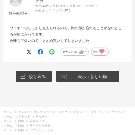
さち
年代:
40代
性別:
女性
身長:
161～165cm
体型:
ふつう
サイズ:
F70
ワイヤーでしっかり支えられるので、胸の形が崩れることがないとこ
ろが気に入ってます。
色味も可愛いので、まとめ買いしてしまいました。
参考になった
0
Like!
0
絞り込み
表示：新しい順
ホーム
>
アンテシュクレ オンラインショップ
>
ブラジャー・ブラセット
>
ブラジャー
ホーム
>
ブランド
>
サルート
ホーム
>
目的
>
谷間メイク
ホーム
>
目的
>
サイドすっきり
ホーム
>
目的
>
デコルテふっくら