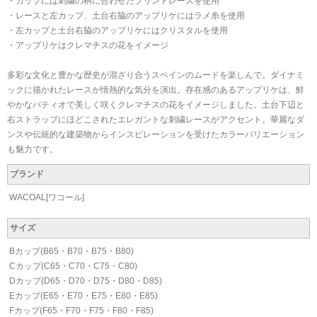
・カップには刺繍の柄に合わせたプリントレースを使用
・レースと左カップ、土台右脇のアップリケにはラメ糸を使用
・左カップと土台右脇のアップリケにはクリスタルを使用
・アップリケはクレマチスの花をイメージ
多彩な文化と豊かな歴史が混ざり合うスペインのムードを楽しんで。ダイナミ
ックに描かれたレースが情熱的な気分を演出。存在感のあるアップリケは、鮮
やかなパティオで美しく咲くクレマチスの花をイメージしました。土台下辺と
右ストラップにほどこされたエレガントな刺繍レースがアクセント。華麗なダ
ンスや伝統的な建築物からインスピレーションを受けたカラーバリエーション
も魅力です。
ブランド
WACOAL[ワコール]
サイズ
Bカップ(B65・B70・B75・B80)
Cカップ(C65・C70・C75・C80)
Dカップ(D65・D70・D75・D80・D85)
Eカップ(E65・E70・E75・E80・E85)
Fカップ(F65・F70・F75・F80・F85)