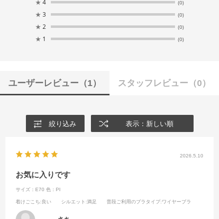
★
4
(0)
★
3
(0)
★
2
(0)
★
1
(0)
ユーザーレビュー
（1）
スタッフレビュー
（0）
絞り込み
表示：新しい順
2026.5.10
お気に入りです
サイズ：E70
色：PI
着けごこち
:良い
シルエット
:満足
普段ご利用のブラタイプ
:ワイヤーブラ