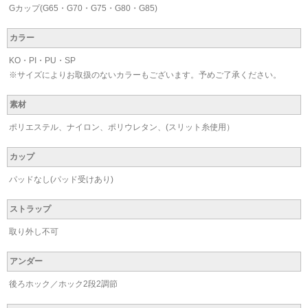
Gカップ(G65・G70・G75・G80・G85)
カラー
KO・PI・PU・SP
※サイズによりお取扱のないカラーもございます。予めご了承ください。
素材
ポリエステル、ナイロン、ポリウレタン、(スリット糸使用）
カップ
パッドなし(パッド受けあり)
ストラップ
取り外し不可
アンダー
後ろホック／ホック2段2調節