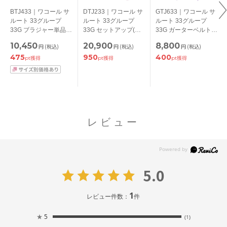
BTJ433｜ワコール サ
DTJ233｜ワコール サ
GTJ633｜ワコール サ
ルート 33グループ
ルート 33グループ
ルート 33グループ
33G ブラジャー単品
33G セットアップ(キ
33G ガーターベルト
P-upタイプ BCDEFG
ャミ＋Ｔバック) M/L
M
10,450
20,900
8,800
円
(税込)
円
(税込)
円
(税込)
カップ アンダー
475
950
400
65/70/75/80cm
pt獲得
pt獲得
pt獲得
レビュー
5.0
1
レビュー件数：
件
★
5
(1)