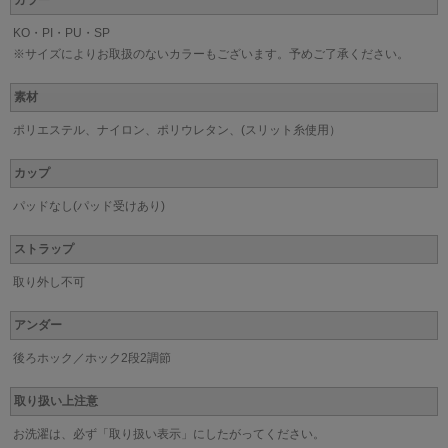
KO・PI・PU・SP
※サイズによりお取扱のないカラーもございます。予めご了承ください。
素材
ポリエステル、ナイロン、ポリウレタン、(スリット糸使用）
カップ
パッドなし(パッド受けあり)
ストラップ
取り外し不可
アンダー
後ろホック／ホック2段2調節
取り扱い上注意
お洗濯は、必ず「取り扱い表示」にしたがってください。