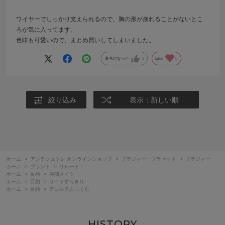
ワイヤーでしっかり支えられるので、胸の形が崩れることがないとこ
ろが気に入ってます。
色味も可愛いので、まとめ買いしてしまいました。
参考になった
0
Like!
0
絞り込み
表示：新しい順
ホーム
>
アンテシュクレ オンラインショップ
>
ブラジャー・ブラセット
>
ブラジャー
ホーム
>
ブランド
>
サルート
ホーム
>
目的
>
谷間メイク
ホーム
>
目的
>
サイドすっきり
ホーム
>
目的
>
デコルテふっくら
HISTORY