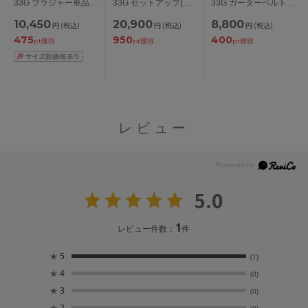
33G ブラジャー単品
33G セットアップ(キ
33G ガーターベルト
P-upタイプ BCDEFG
ャミ＋Ｔバック) M/L
M
10,450
20,900
8,800
円
(税込)
円
(税込)
円
(税込)
カップ アンダー
475
950
400
65/70/75/80cm
pt獲得
pt獲得
pt獲得
レビュー
5.0
1
レビュー件数：
件
★
5
(1)
★
4
(0)
★
3
(0)
★
2
(0)