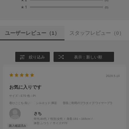
★
1
(0)
ユーザーレビュー
（1）
スタッフレビュー
（0）
絞り込み
表示：新しい順
2026.5.10
お気に入りです
サイズ：E70
色：PI
着けごこち
:良い
シルエット
:満足
普段ご利用のブラタイプ
:ワイヤーブラ
さち
年代:
40代
性別:
女性
身長:
161～165cm
体型:
ふつう
サイズ:
F70