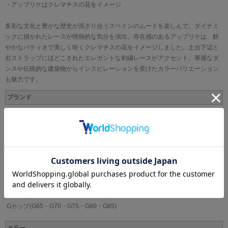
・アップリケはクレマチスの花をイメージ
多彩な文化と豊かな歴史が混ざり合うスペインのムードを楽しんで。ダイナミ
ックに描かれたレースが情熱的な気分を演出。存在感のあるアップリケは、鮮
やかなパティオで美しく咲くクレマチスの花をイメージしました。土台下辺と
右ストラップにほどこされたエレガントな刺繍レースがアクセント。華麗なダ
ンスや伝統的な建築物からインスピレーションを受けたカラーバリエーション
も魅力です。
ブランド
WACOAL[ワコール]
サイズ
Bカップ(B65・B70・B75・B80)
Cカップ(C65・C70・C75・C80)
Dカップ(D65・D70・D75・D80・D85)
Eカップ(E65・E70・E75・E80・E85)
Fカップ(F65・F70・F75・F80・F85)
Gカップ(G65・G70・G75・G80・G85)
カラー