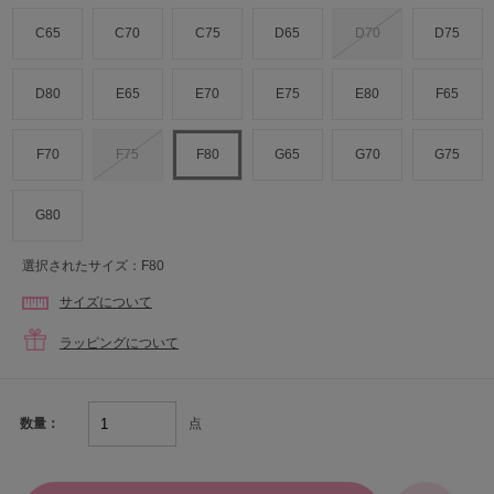
C65
C70
C75
D65
D70
D75
D80
E65
E70
E75
E80
F65
F70
F75
F80
G65
G70
G75
G80
選択されたサイズ：F80
サイズについて
ラッピングについて
点
数量：