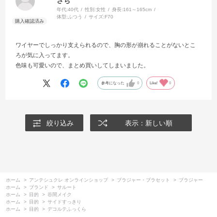
さち
年代:
40代
性別:
女性
身長:
161～165cm
体型:
ふつう
サイズ:
F70
ワイヤーでしっかり支えられるので、胸の形が崩れることがないとこ
ろが気に入ってます。
色味も可愛いので、まとめ買いしてしまいました。
参考になった
0
Like!
0
絞り込み
表示：新しい順
ホーム
>
アンテシュクレ オンラインショップ
>
ブラジャー・ブラセット
>
ブラジャー
ホーム
>
ブランド
>
サルート
ホーム
>
目的
>
谷間メイク
ホーム
>
目的
>
サイドすっきり
ホーム
>
目的
>
デコルテふっくら