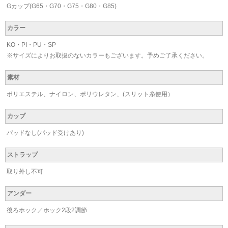
Gカップ(G65・G70・G75・G80・G85)
カラー
KO・PI・PU・SP
※サイズによりお取扱のないカラーもございます。予めご了承ください。
素材
ポリエステル、ナイロン、ポリウレタン、(スリット糸使用）
カップ
パッドなし(パッド受けあり)
ストラップ
取り外し不可
アンダー
後ろホック／ホック2段2調節