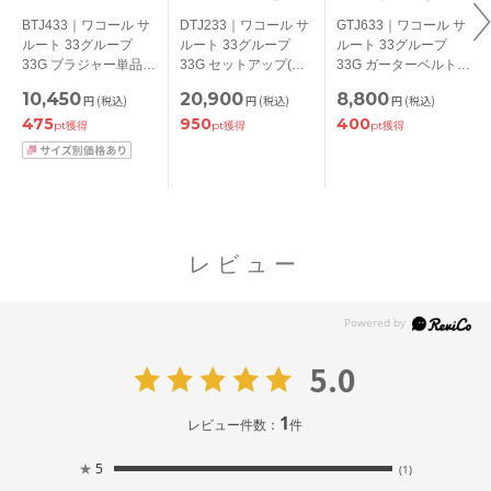
BTJ433｜ワコール サ
DTJ233｜ワコール サ
GTJ633｜ワコール サ
ルート 33グループ
ルート 33グループ
ルート 33グループ
33G ブラジャー単品
33G セットアップ(キ
33G ガーターベルト
P-upタイプ BCDEFG
ャミ＋Ｔバック) M/L
M
10,450
20,900
8,800
円
(税込)
円
(税込)
円
(税込)
カップ アンダー
475
950
400
65/70/75/80cm
pt獲得
pt獲得
pt獲得
レビュー
5.0
1
レビュー件数：
件
★
5
(1)