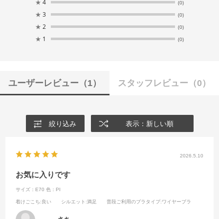
★
4
(0)
★
3
(0)
★
2
(0)
★
1
(0)
ユーザーレビュー
（1）
スタッフレビュー
（0）
絞り込み
表示：新しい順
2026.5.10
お気に入りです
サイズ：E70
色：PI
着けごこち
:良い
シルエット
:満足
普段ご利用のブラタイプ
:ワイヤーブラ