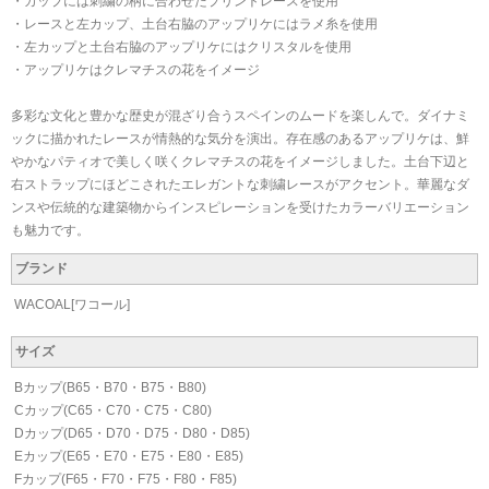
・カップには刺繍の柄に合わせたプリントレースを使用
・レースと左カップ、土台右脇のアップリケにはラメ糸を使用
・左カップと土台右脇のアップリケにはクリスタルを使用
・アップリケはクレマチスの花をイメージ
多彩な文化と豊かな歴史が混ざり合うスペインのムードを楽しんで。ダイナミ
ックに描かれたレースが情熱的な気分を演出。存在感のあるアップリケは、鮮
やかなパティオで美しく咲くクレマチスの花をイメージしました。土台下辺と
右ストラップにほどこされたエレガントな刺繍レースがアクセント。華麗なダ
ンスや伝統的な建築物からインスピレーションを受けたカラーバリエーション
も魅力です。
ブランド
WACOAL[ワコール]
サイズ
Bカップ(B65・B70・B75・B80)
Cカップ(C65・C70・C75・C80)
Dカップ(D65・D70・D75・D80・D85)
Eカップ(E65・E70・E75・E80・E85)
Fカップ(F65・F70・F75・F80・F85)