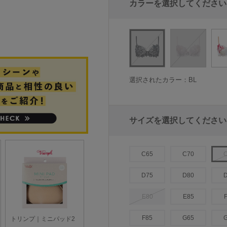
カラーを選択してください
選択されたカラー：BL
サイズを選択してください
C65
C70
D75
D80
E80
E85
F85
G65