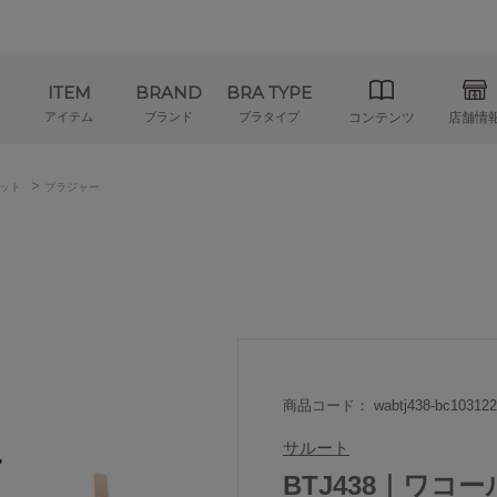
ITEM
BRAND
BRA TYPE
アイテム
ブランド
ブラタイプ
コンテンツ
店舗情
>
ット
ブラジャー
商品コード： wabtj438-bc103122
サルート
BTJ438｜ワコ