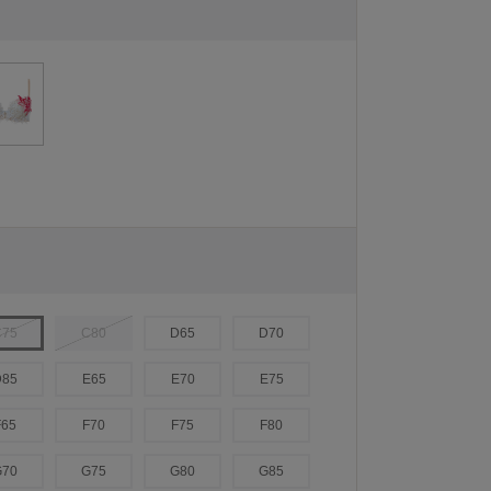
C75
C80
D65
D70
D85
E65
E70
E75
F65
F70
F75
F80
G70
G75
G80
G85