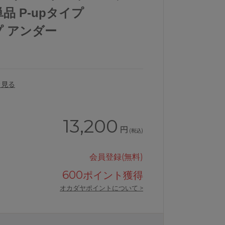
品 P-upタイプ
プ アンダー
を見る
13,200
円
(税込)
会員登録(無料)
600
ポイント獲得
オカダヤポイントについて >