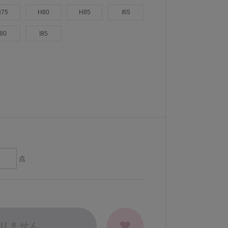
H75
H80
H85
I65
I80
I85
点
りません