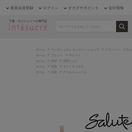
新規会員登録
ログイン
オカダヤポイント
会社情報
下着・ランジェリーの専門店
>
>
ホーム
アンテシュクレ オンラインショップ
ブラジャー・ブラセ
>
>
ホーム
ブランド
サルート
>
>
ホーム
目的
谷間メイク
>
>
ホーム
目的
サイドすっきり
>
>
ホーム
目的
デコルテふっくら