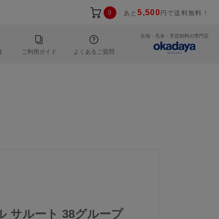
5,500
0
あと
円で送料無料！
生地・毛糸・手芸材料の専門店
報
ご利用ガイド
よくあるご質問
ール サルート 38グループ