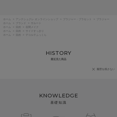
ホーム
>
アンテシュクレ オンラインショップ
>
ブラジャー・ブラセット
>
ブラジャー
ホーム
>
ブランド
>
サルート
ホーム
>
目的
>
谷間メイク
ホーム
>
目的
>
サイドすっきり
ホーム
>
目的
>
デコルテふっくら
HISTORY
最近見た商品
履歴を残さない
KNOWLEDGE
基礎知識