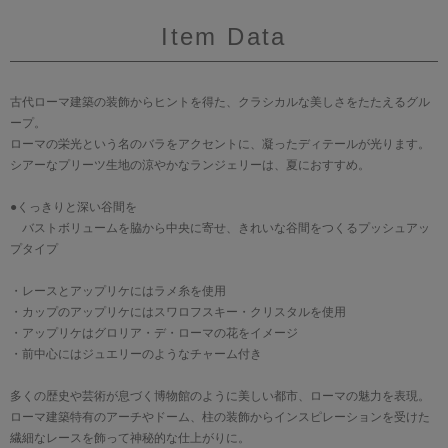
Item Data
古代ローマ建築の装飾からヒントを得た、クラシカルな美しさをたたえるグル
ープ。
ローマの栄光という名のバラをアクセントに、凝ったディテールが光ります。
シアーなプリーツ生地の涼やかなランジェリーは、夏におすすめ。
●くっきりと深い谷間を
バストボリュームを脇から中央に寄せ、きれいな谷間をつくるプッシュアッ
プタイプ
・レースとアップリケにはラメ糸を使用
・カップのアップリケにはスワロフスキー・クリスタルを使用
・アップリケはグロリア・デ・ローマの花をイメージ
・前中心にはジュエリーのようなチャーム付き
多くの歴史や芸術が息づく博物館のように美しい都市、ローマの魅力を表現。
ローマ建築特有のアーチやドーム、柱の装飾からインスピレーションを受けた
繊細なレースを飾って神秘的な仕上がりに。