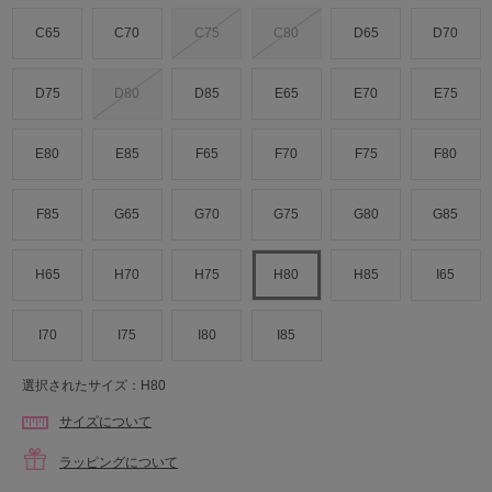
C65
C70
C75
C80
D65
D70
D75
D80
D85
E65
E70
E75
E80
E85
F65
F70
F75
F80
F85
G65
G70
G75
G80
G85
H65
H70
H75
H80
H85
I65
I70
I75
I80
I85
選択されたサイズ：H80
サイズについて
ラッピングについて