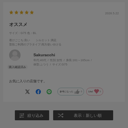
2026.5.22
オススメ
サイズ：G75
色：BL
着けごこち
:良い
シルエット
:満足
普段ご利用のブラタイプ
:両方使い分ける
Sakuracchi
年代:
40代
性別:
女性
身長:
161～165cm
体型:
ふつう
サイズ:
G75
お気に入りの店舗です。
参考になった
0
Like!
0
絞り込み
表示：新しい順