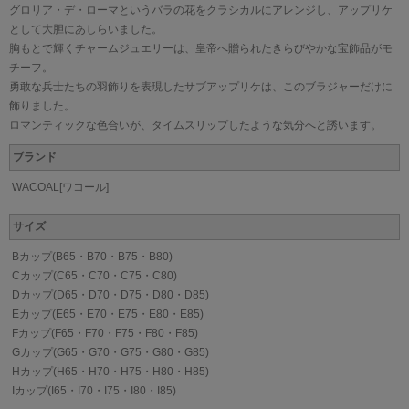
グロリア・デ・ローマというバラの花をクラシカルにアレンジし、アップリケ
として大胆にあしらいました。
胸もとで輝くチャームジュエリーは、皇帝へ贈られたきらびやかな宝飾品がモ
チーフ。
勇敢な兵士たちの羽飾りを表現したサブアップリケは、このブラジャーだけに
飾りました。
ロマンティックな色合いが、タイムスリップしたような気分へと誘います。
ブランド
WACOAL[ワコール]
サイズ
Bカップ(B65・B70・B75・B80)
Cカップ(C65・C70・C75・C80)
Dカップ(D65・D70・D75・D80・D85)
Eカップ(E65・E70・E75・E80・E85)
Fカップ(F65・F70・F75・F80・F85)
Gカップ(G65・G70・G75・G80・G85)
Hカップ(H65・H70・H75・H80・H85)
Iカップ(I65・I70・I75・I80・I85)