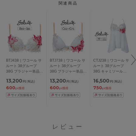
関連商品
BTJ438｜ワコール サ
BTJ738｜ワコール サ
CTJ238｜ワコール サ
ルート 38グループ
ルート 38グループ
ルート 38グループ
38G ブラジャー単品
38G ブラジャー単品
38G キャミソール
P-upタイプ
フロントエックスプラ
M/L/LL
13,200
13,200
16,500
円
(税込)
円
(税込)
円
(税込)
BCDEFGHIカップ ア
スブラ CDEFGカップ
600
600
750
ンダー
アンダー 65/70/75cm
pt獲得
pt獲得
pt獲得
65/70/75/80/85cm
レビュー