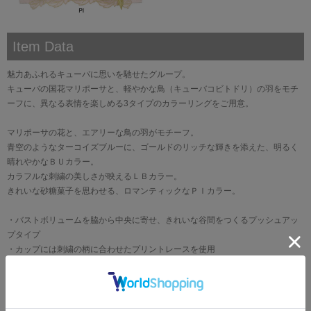
Item Data
魅力あふれるキューバに思いを馳せたグループ。
キューバの国花マリポーサと、軽やかな鳥（キューバコビトドリ）の羽をモチ
ーフに、異なる表情を楽しめる3タイプのカラーリングをご用意。
マリポーサの花と、エアリーな鳥の羽がモチーフ。
青空のようなターコイズブルーに、ゴールドのリッチな輝きを添えた、明るく
晴れやかなＢＵカラー。
カラフルな刺繍の美しさが映えるＬＢカラー。
きれいな砂糖菓子を思わせる、ロマンティックなＰＩカラー。
・バストボリュームを脇から中央に寄せ、きれいな谷間をつくるプッシュアッ
プタイプ
・カップには刺繍の柄に合わせたプリントレースを使用
・レースとアップリケにはラメ糸を使用
・アップリケはマリポーサの花と鳥の羽をイメージ
(B80､C80・85､D-I)サイドボーン有り