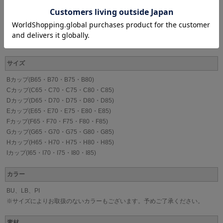
サイズによっては柄の位置やデザインが異なる場合があります。
ブランド
WACOAL[ワコール]
サイズ
Bカップ(B65・B70・B75・B80)
Cカップ(C65・C70・C75・C80・C85)
Dカップ(D65・D70・D75・D80・D85)
Eカップ(E65・E70・E75・E80・E85)
Fカップ(F65・F70・F75・F80・F85)
Gカップ(G65・G70・G75・G80・G85)
Hカップ(H65・H70・H75・H80・H85)
Iカップ(I65・I70・I75・I80・I85)
カラー
BU、LB、PI
※サイズによりお取扱のないカラーもございます。予めご了承ください。
素材