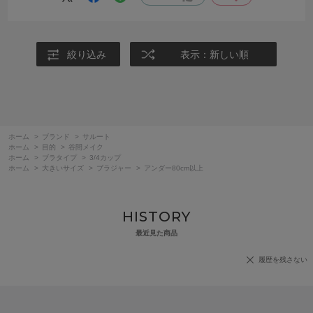
絞り込み
表示：新しい順
ホーム
>
ブランド
>
サルート
ホーム
>
目的
>
谷間メイク
ホーム
>
ブラタイプ
>
3/4カップ
ホーム
>
大きいサイズ
>
ブラジャー
>
アンダー80cm以上
HISTORY
最近見た商品
履歴を残さない