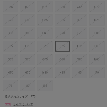
B65
B70
B75
B80
C65
C70
C75
C80
C85
D65
D70
D75
D80
D85
E65
E70
E75
E80
E85
F65
F70
F75
F80
F85
G65
G70
G75
G80
G85
H65
H70
H75
H80
H85
I65
I70
I75
I80
I85
選択されたサイズ：F75
サイズについて