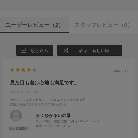
ユーザーレビュー
（2）
スタッフレビュー
（0）
絞り込み
表示：新しい順
2023.9.17
見た目も着け心地も満足です。
サイズ：PI
色：C70
着けごこち
:まあまあ良い
シルエット
:まあまあ満足
普段ご利用のブラタイプ
:両方使い分ける
がくひかるいの母
年代:
40代
性別:
女性
身長:
161～165cm
体型:
ふつう
サイズ:
C70