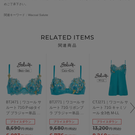
めご了承下さい。
関連キーワード：Wacoal Salute
RELATED ITEMS
関連商品
BTJ471｜ワコール サ
BTJ771｜ワコール サ
CTJ271｜ワコール サ
ルート 71G P-upタイ
ルート 71G リボンブ
ルート 71G キャミソ
プ ブラジャー単品 全3
ラ ブラジャー単品 全3
ール 全3色 M-LL
色 B-I/65-85
色 C-G/65-80
プライスダウン
プライスダウン
プライスダウン
8,690
9,680
13,200
円
(税込)
円
(税込)
円
(税込)