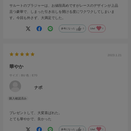
サルートのブラジャーは、お値段高めですがレースのデザインが上品
且つ豪華で、しまった引き出しを開ける度にワクワクしてしまいま
す。今回も外さず、大満足でした。
参考になった
0
Like!
0
2023.1.21
華やか
サイズ：BU
色：E70
ナポ
プレゼントして、大変喜ばれた。
とても華やかで、良かった
参考になった
1
Like!
1