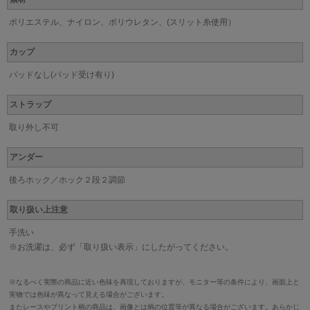
ポリエステル、ナイロン、ポリウレタン、(スリット糸使用）
カップ
パッドなし(パッド受け有り)
ストラップ
取り外し不可
アンダー
後ろホック／ホック２段２調節
取り扱い上注意
手洗い
※お洗濯は、必ず「取り扱い表示」にしたがってください。
※なるべく実際の商品に近い色味を再現しておりますが、モニター等の条件により、画面上と
実物では色味が異なって見える場合がございます。
またレースやプリント柄の商品は、画像とは柄の位置等が異なる場合がございます。あらかじ