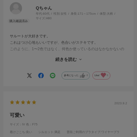
Qちゃん
年代:
60代
性別:
女性
身長:
171～175cm
体型:
大柄
サイズ:
H80
サルートが大好きです。
これはつけ心地もいいですが、色合いがステキです。
このように、1〜2色ではなく、何色か使っているのはなかなかないの
で、気に入っています。
続きを読む
欲を言えば、スワロフスキーが少しついていると、もっとゴージャス
になるかもと思います。
やはり、赤いバラがステキです。
参考になった
0
Like!
0
2023.9.2
可愛い
サイズ：IV
色：F75
着けごこち
:良い
シルエット
:満足
普段ご利用のブラタイプ
:ワイヤーブラ