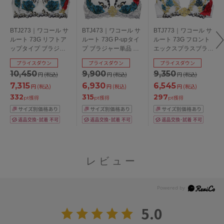
BTJ273｜ワコール サ
BTJ473｜ワコール サ
BTJ773｜ワコール サ
ルート 73G リフトア
ルート 73G P-upタイ
ルート 73G フロント
ップタイプ ブラジャ
プ ブラジャー単品 全4
エックスプラスブラ
ー単品 全3色 D-I/65-
色 B-I/65-85
ブラジャー単品 全4色
プライスダウン
プライスダウン
プライスダウン
85
C-G/65-75
10,450
9,900
9,350
円
(税込)
円
(税込)
円
(税込)
7,315
6,930
6,545
円
(税込)
円
(税込)
円
(税込)
332
315
297
pt獲得
pt獲得
pt獲得
レビュー
5.0