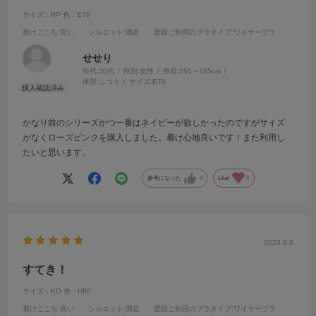
サイズ：RP
色：E70
着けごこち
:良い
シルエット
:満足
普段ご利用のブラタイプ
:ワイヤーブラ
せせり
年代:
30代
性別:
女性
身長:
161～165cm
体型:
ふつう
サイズ:
E70
かなり前のシリーズかつ一番はネイビーが欲しかったのですがサイズ
がなくローズピンクを購入しました。着け心地良いです！また利用し
たいと思います。
参考になった
0
Like!
0
2023.9.8
すてき！
サイズ：KO
色：H80
着けごこち
:良い
シルエット
:満足
普段ご利用のブラタイプ
:ワイヤーブラ