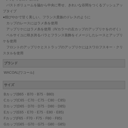
バストボリュームを脇から中央に寄せ、きれいな谷間をつくるプッシュアッ
プタイプ
●煌びやかで甘く美しい、フランス貴族のドレスのように
カップのレースにはラメ糸を使用
アップリケにはラメ糸を使用（IVカラーの左カップのアップリケをのぞく）
ベルサイユに咲き誇るバラとフランス装飾をイメージしたレースとアップリ
ケを使用
フロントのアップリケとストラップのアップリケにはスワロフスキー・クリ
スタルを使用
ブランド
WACOAL[ワコール]
サイズ
Bカップ(B65・B70・B75・B80)
Cカップ(C65・C70・C75・C80・C85)
Dカップ(D65・D70・D75・D80・D85)
Eカップ(E65・E70・E75・E80・E85)
Fカップ(F65・F70・F75・F80・F85)
Gカップ(G65・G70・G75・G80・G85)