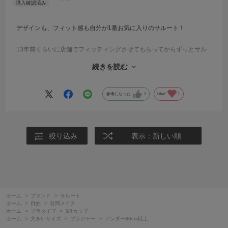
デザインも、フィット感も自分が1番お気に入りのサルート！
13年前くらいに店舗でフィッティングさせてもらってからずっとサル
ート愛用しています。
続きを読む
大きいサイズって、デザインがイマイチだったり、すぐにヘタレちゃ
ったりするけど、
参考になった
0
Like!
1
サルートはそれが無い気がします。
妊娠中は着られなかったけど、
久々に着てみたらやっぱりホールド感が良いし、
絞り込み
表示：新しい順
何よりデザインがテンション上げてくれるので本当に最高です！
ホーム
>
ブランド
>
サルート
ホーム
>
目的
>
谷間メイク
ホーム
>
ブラタイプ
>
3/4カップ
ホーム
>
大きいサイズ
>
ブラジャー
>
アンダー80cm以上