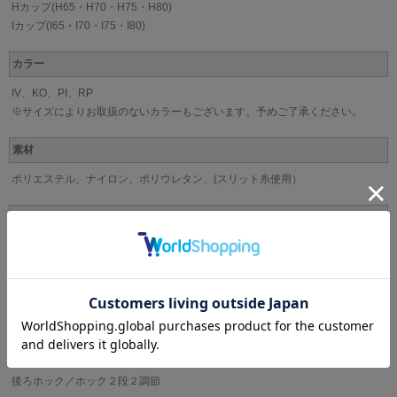
Hカップ(H65・H70・H75・H80)
Iカップ(I65・I70・I75・I80)
カラー
IV、KO、PI、RP
※サイズによりお取扱のないカラーもございます。予めご了承ください。
素材
ポリエステル、ナイロン、ポリウレタン、(スリット糸使用）
カップ
パッドなし(パッド受け有り)
ストラップ
取り外し不可
アンダー
後ろホック／ホック２段２調節