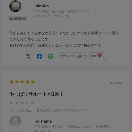
mimico
年代:
30代
性別:
女性
身長:
161～165cm
体型:
ふつう
サイズ:
F75
前から欲しくてなかなか決心出来なかったのですが今回セールで購入
できたので良かったです！
着け心地も抜群。綺麗なシルエットになるので最高です！
参考になった
0
Like!
0
2023.9.1
やっぱりサルートが1番！
サイズ：IV
色：H75
シルエット
:満足
普段ご利用のブラタイプ
:ワイヤーブラ
no name
年代:
30代
性別:
女性
身長:
151～155cm
体型:
小柄
サイズ:
H75