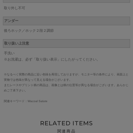
取り外し不可
アンダー
後ろホック／ホック２段２調節
取り扱い上注意
手洗い
※お洗濯は、必ず「取り扱い表示」にしたがってください。
※なるべく実際の商品に近い色味を再現しておりますが、モニター等の条件により、画面上と
実物では色味が異なって見える場合がございます。
またレースやプリント柄の商品は、画像とは柄の位置等が異なる場合がございます。あらかじ
めご了承下さい。
関連キーワード：Wacoal Salute
RELATED ITEMS
関連商品