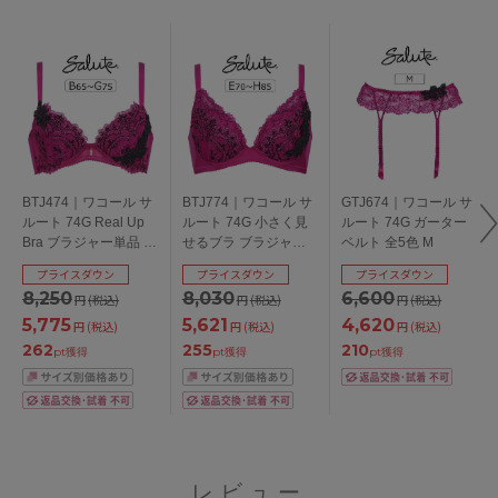
BTJ474｜ワコール サ
BTJ774｜ワコール サ
GTJ674｜ワコール サ
ルート 74G Real Up
ルート 74G 小さく見
ルート 74G ガーター
Bra ブラジャー単品 全
せるブラ ブラジャー
ベルト 全5色 M
5色 B-G/65-75
単品 全3色 E-H/70-85
プライスダウン
プライスダウン
プライスダウン
8,250
8,030
6,600
円
(税込)
円
(税込)
円
(税込)
5,775
5,621
4,620
円
(税込)
円
(税込)
円
(税込)
262
255
210
pt獲得
pt獲得
pt獲得
レビュー