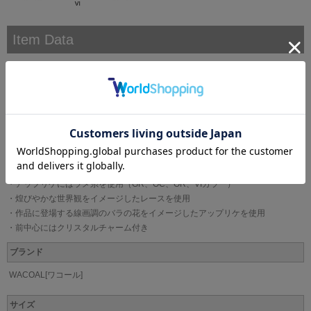
Item Data
●リアルに盛れてふっくらボリュームアップ
・しっかり盛れる厚めのパッドでくっきり谷間メイク
・メイクした谷間をキレイに見せる低めの前中心
・脇高ワイヤーでカップをサポート
●いろんなシーンや服に合わせたボリュームメイクを
・パッドを取り外せるのでシーンに合わせてボリュームメイクが可能
●宮殿の装飾のように贅沢でセンシュアルに
・レースにはラメ糸を使用
・アップリケにはラメ糸を使用（GR、OC、OR、VIカラー）
・煌びやかな世界観をイメージしたレースを使用
・作品に登場する線画調のバラの花をイメージしたアップリケを使用
・前中心にはクリスタルチャーム付き
ブランド
WACOAL[ワコール]
サイズ