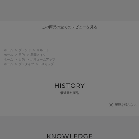
この商品の全てのレビューを見る
ホーム
>
ブランド
>
サルート
ホーム
>
目的
>
谷間メイク
ホーム
>
目的
>
ボリュームアップ
ホーム
>
ブラタイプ
>
3/4カップ
HISTORY
最近見た商品
履歴を残さない
KNOWLEDGE