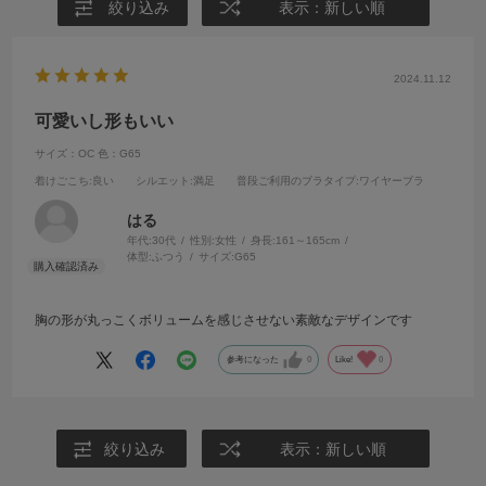
絞り込み
表示：新しい順
2024.11.12
可愛いし形もいい
サイズ：OC
色：G65
着けごこち
:良い
シルエット
:満足
普段ご利用のブラタイプ
:ワイヤーブラ
はる
年代:
30代
性別:
女性
身長:
161～165cm
体型:
ふつう
サイズ:
G65
胸の形が丸っこくボリュームを感じさせない素敵なデザインです
参考になった
0
Like!
0
絞り込み
表示：新しい順