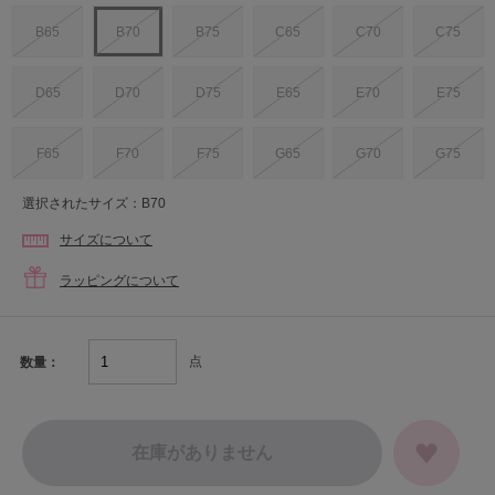
B65
B70
B75
C65
C70
C75
D65
D70
D75
E65
E70
E75
F65
F70
F75
G65
G70
G75
選択されたサイズ：B70
サイズについて
ラッピングについて
点
数量：
在庫がありません