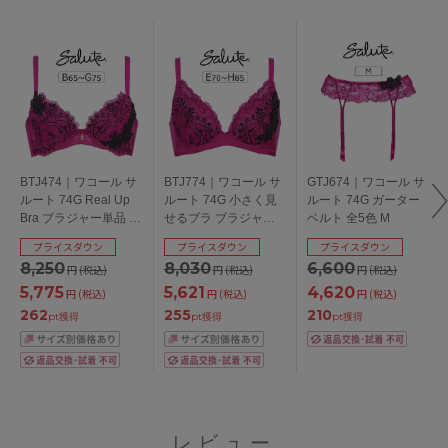
BTJ474｜ワコール サ
BTJ774｜ワコール サ
GTJ674｜ワコール サ
ルート 74G Real Up
ルート 74G 小さく見
ルート 74G ガーター
Bra ブラジャー単品 全
せるブラ ブラジャー
ベルト 全5色 M
5色 B-G/65-75
単品 全3色 E-H/70-85
プライスダウン
プライスダウン
プライスダウン
8,250
8,030
6,600
円
(税込)
円
(税込)
円
(税込)
5,775
5,621
4,620
円
(税込)
円
(税込)
円
(税込)
262
255
210
pt獲得
pt獲得
pt獲得
レビュー