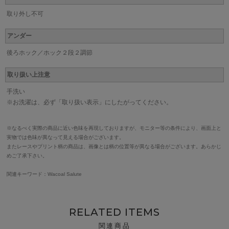
取り外し不可
アンダー
後ろホック／ホック２段２調節
取り扱い上注意
手洗い
※お洗濯は、必ず「取り扱い表示」にしたがってください。
※なるべく実際の商品に近い色味を再現しておりますが、モニター等の条件により、画面上と
実物では色味が異なって見える場合がございます。
またレースやプリント柄の商品は、画像とは柄の位置等が異なる場合がございます。あらかじ
めご了承下さい。
関連キーワード：Wacoal Salute
RELATED ITEMS
関連商品