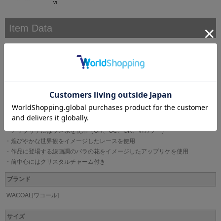
Item Data
●リアルに盛れてふっくらボリュームアップ
・しっかり盛れる厚めのパッドでくっきり谷間メイク
・メイクした谷間をキレイに見せる低めの前中心
・脇高ワイヤーでカップをサポート
●いろんなシーンや服に合わせたボリュームメイクを
・パッドを取り外せるのでシーンに合わせてボリュームメイクが可能
●宮殿の装飾のように贅沢でセンシュアルに
・レースにはラメ糸を使用
・アップリケにはラメ糸を使用（GR、OC、OR、VIカラー）
・煌びやかな世界観をイメージしたレースを使用
・作品に登場する線画調のバラの花をイメージしたアップリケを使用
・前中心にはクリスタルチャーム付き
ブランド
WACOAL[ワコール]
サイズ