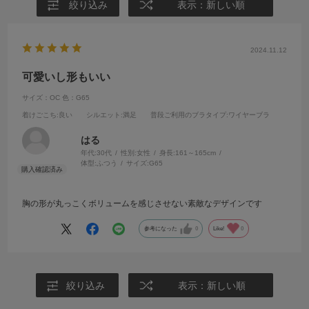
絞り込み
表示：新しい順
2024.11.12
可愛いし形もいい
サイズ：OC
色：G65
着けごこち
:良い
シルエット
:満足
普段ご利用のブラタイプ
:ワイヤーブラ
はる
年代:
30代
性別:
女性
身長:
161～165cm
体型:
ふつう
サイズ:
G65
胸の形が丸っこくボリュームを感じさせない素敵なデザインです
参考になった
0
Like!
0
絞り込み
表示：新しい順