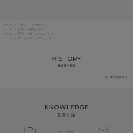
ホーム
>
ブランド
>
サルート
ホーム
>
目的
>
谷間メイク
ホーム
>
目的
>
ボリュームアップ
ホーム
>
ブラタイプ
>
3/4カップ
HISTORY
最近見た商品
履歴を残さない
KNOWLEDGE
基礎知識