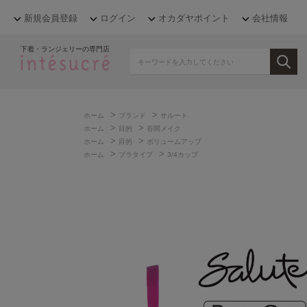
新規会員登録
ログイン
オカダヤポイント
会社情報
下着・ランジェリーの専門店
>
>
ホーム
ブランド
サルート
>
>
ホーム
目的
谷間メイク
>
>
ホーム
目的
ボリュームアップ
>
>
ホーム
ブラタイプ
3/4カップ