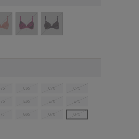
B75
C65
C70
C75
D75
E65
E70
E75
F75
G65
G70
G75