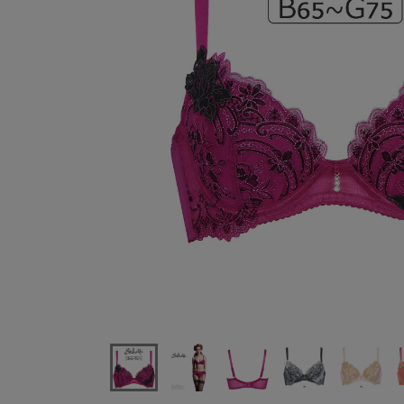
ワコールサルート74GRealUpBraブラジャー単品