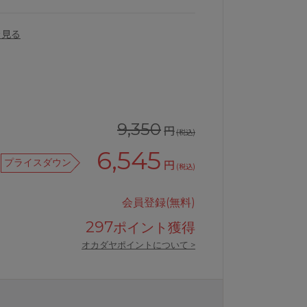
を見る
9,350
円
(税込)
6,545
プライスダウン
円
(税込)
会員登録(無料)
297
ポイント獲得
品
ワコールサルート74GRealUpBraブ
オカダヤポイントについて >