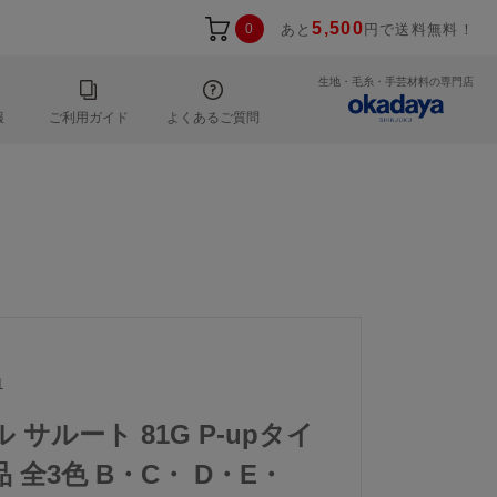
5,500
0
あと
円で送料無料！
生地・毛糸・手芸材料の専門店
報
ご利用ガイド
よくあるご質問
1
ル サルート 81G P-upタイ
 全3色 B・C・ D・E・