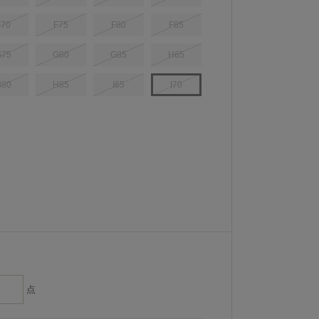
F70
F75
F80
F85
G75
G80
G85
H65
H80
H85
I65
I70
点