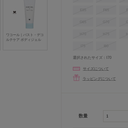
E85
F65
G65
G70
H70
H75
I75
I80
選択されたサイズ：I70
サイズについて
ラッピングについて
数量