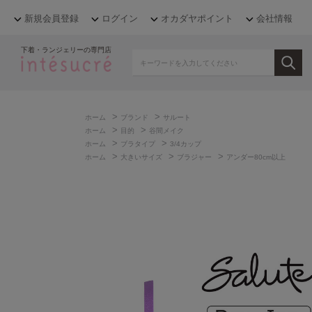
新規会員登録
ログイン
オカダヤポイント
会社情報
下着・ランジェリーの専門店
>
>
ホーム
ブランド
サルート
>
>
ホーム
目的
谷間メイク
>
>
ホーム
ブラタイプ
3/4カップ
>
>
>
ホーム
大きいサイズ
ブラジャー
アンダー80cm以上