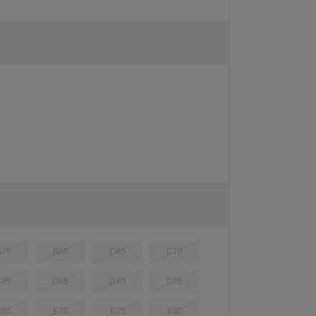
B75
B80
C65
C70
C85
D65
D70
D75
E65
E70
E75
E80