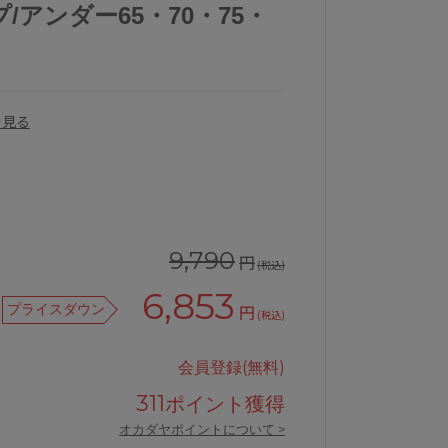
/アンダー65・70・75・
を見る
9,790
円
(税込)
6,853
プライスダウン
円
(税込)
品
ワコールサルート81GP-upタイプブ
会員登録(無料)
311
ポイント獲得
オカダヤポイントについて >