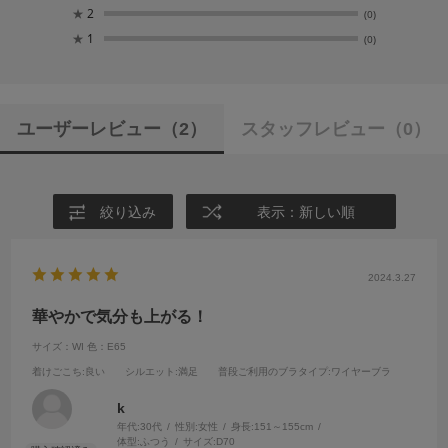
★
2
(0)
★
1
(0)
ユーザーレビュー
（2）
スタッフレビュー
（0）
絞り込み
表示：新しい順
2024.3.27
華やかで気分も上がる！
サイズ：WI
色：E65
着けごこち
:良い
シルエット
:満足
普段ご利用のブラタイプ
:ワイヤーブラ
k
年代:
30代
性別:
女性
身長:
151～155cm
体型:
ふつう
サイズ:
D70