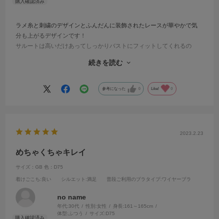
ラメ糸と刺繍のデザインとふんだんに装飾されたレースが華やかで気
分も上がるデザインです！
サルートは高いだけあってしっかりバストにフィットしてくれるの
と、サイドからもしっかり寄せれます！着けていてもワイヤーが痛い
続きを読む
とかもないのもあって、一度サルートを着けてしまうと他は買えなく
なります。
参考になった
0
Like!
0
2023.2.23
めちゃくちゃキレイ
サイズ：GB
色：D75
着けごこち
:良い
シルエット
:満足
普段ご利用のブラタイプ
:ワイヤーブラ
no name
年代:
30代
性別:
女性
身長:
161～165cm
体型:
ふつう
サイズ:
D75