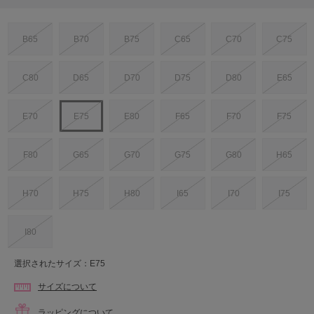
B65
B70
B75
C65
C70
C75
C80
D65
D70
D75
D80
E65
E70
E75
E80
F65
F70
F75
F80
G65
G70
G75
G80
H65
H70
H75
H80
I65
I70
I75
I80
選択されたサイズ：E75
サイズについて
ラッピングについて