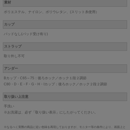
素材
ポリエステル、ナイロン、ポリウレタン、(スリット糸使用）
カップ
パッドなし(パッド受け有り)
ストラップ
取り外し不可
アンダー
Bカップ・C65～75：後ろホック／ホック１段２調節
C80・D・E・F・G・H・Iカップ：後ろホック／ホック２段２調節
取り扱い上注意
手洗い
※お洗濯は、必ず「取り扱い表示」にしたがってください。
※なるべく実際の商品に近い色味を再現しておりますが、モニター等の条件により、画面上と