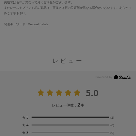
実物では色味が異なって見える場合がございます。
またレースやプリント柄の商品は、画像とは柄の位置等が異なる場合がございます。あらかじ
めご了承下さい。
関連キーワード：Wacoal Salute
レビュー
5.0
2
レビュー件数：
件
★
5
(2)
★
4
(0)
★
3
(0)