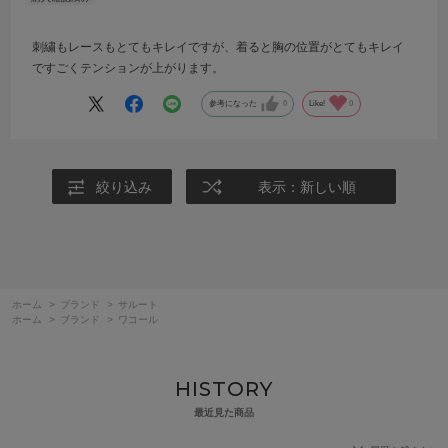
刺繍もレースもとてもキレイですが、着ると胸の位置がとてもキレイ
ですごくテンションが上がります。
参考になった
0
Like!
0
絞り込み
表示：新しい順
ホーム
>
ブランド
>
サルート
ホーム
>
ブランド
>
ワコール
HISTORY
最近見た商品