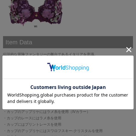
Item Data
伝説的な冒険ファンタジーの舞台であるイタリアを意識。
黄金に輝くデコラティブな装飾、優雅でロマンティックなフラワープリント、
ラメ糸とスワロフスキー・クリスタルのリュクスな輝き。
独創的な魅力を放つ、ワンランク上のコレクションです。
●くっきりと深い谷間を
・バストボリュームを脇から中央に寄せ、きれいな谷間を作るプッシュアップ
タイプ
●優雅でデコラティブ、着飾るよろこび
・カップのアップリケにはラメ糸を使用（IVカラー）
・カップのレースにはラメ糸を使用
・カップにはプリントレースを使用
・カップのアップリケにはスワロフスキー-クリスタルを使用