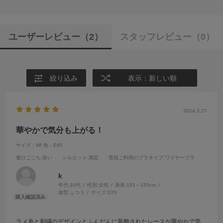
ユーザーレビュー
（2）
スタッフレビュー
（0）
絞り込み
表示：新しい順
2024.3.27
華やかで気分も上がる！
サイズ：WI
色：E65
着けごこち
:良い
シルエット
:満足
普段ご利用のブラタイプ
:ワイヤーブラ
k
年代:
30代
性別:
女性
身長:
151～155cm
体型:
ふつう
サイズ:
D70
ラメ糸と刺繍のデザインとふんだんに装飾されたレースが華やかで気