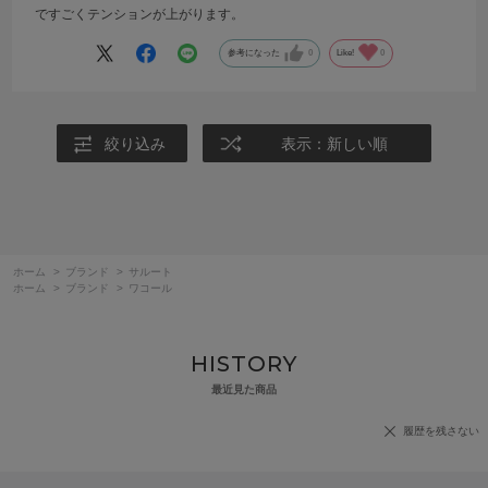
ですごくテンションが上がります。
参考になった
0
Like!
0
絞り込み
表示：新しい順
ホーム
>
ブランド
>
サルート
ホーム
>
ブランド
>
ワコール
HISTORY
最近見た商品
履歴を残さない