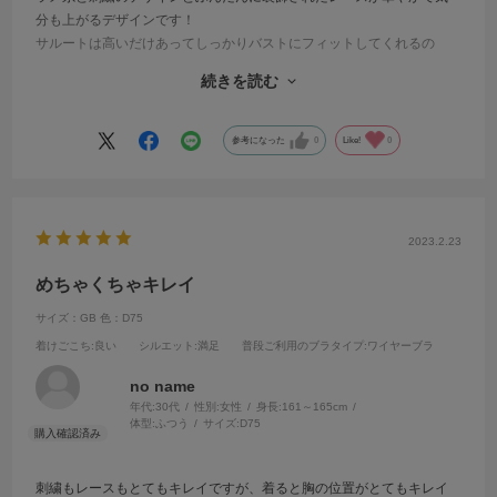
分も上がるデザインです！
サルートは高いだけあってしっかりバストにフィットしてくれるの
と、サイドからもしっかり寄せれます！着けていてもワイヤーが痛い
続きを読む
とかもないのもあって、一度サルートを着けてしまうと他は買えなく
なります。
参考になった
0
Like!
0
2023.2.23
めちゃくちゃキレイ
サイズ：GB
色：D75
着けごこち
:良い
シルエット
:満足
普段ご利用のブラタイプ
:ワイヤーブラ
no name
年代:
30代
性別:
女性
身長:
161～165cm
体型:
ふつう
サイズ:
D75
刺繍もレースもとてもキレイですが、着ると胸の位置がとてもキレイ