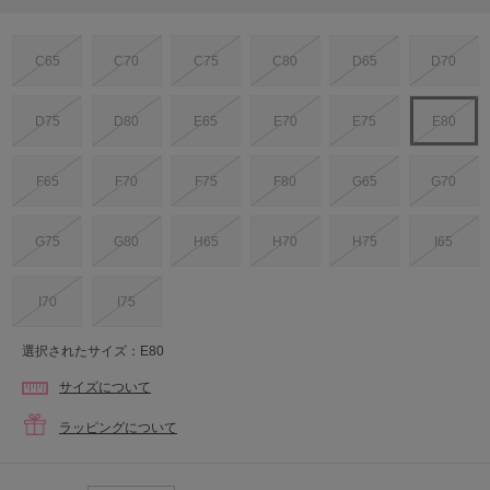
C65
C70
C75
C80
D65
D70
D75
D80
E65
E70
E75
E80
F65
F70
F75
F80
G65
G70
G75
G80
H65
H70
H75
I65
I70
I75
選択されたサイズ：E80
サイズについて
ラッピングについて