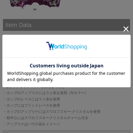
Item Data
伝説的な冒険ファンタジーの舞台であるイタリアを意識。
黄金に輝くデコラティブな装飾、優雅でロマンティックなフラワープリント、
ラメ糸とスワロフスキー・クリスタルのリュクスな輝き。
独創的な魅力を放つ、ワンランク上のコレクションです。
●くっきりと深い谷間を
・バストボリュームを脇から中央に寄せ、きれいな谷間を作るプッシュアップ
タイプ
●優雅でデコラティブ、着飾るよろこび
・カップのアップリケにはラメ糸を使用（IVカラー）
・カップのレースにはラメ糸を使用
・カップにはプリントレースを使用
・カップのアップリケにはスワロフスキー-クリスタルを使用
・前中心にはスワロフスキークリスタルチャーム付き
・アップリケはバラの花をイメージ