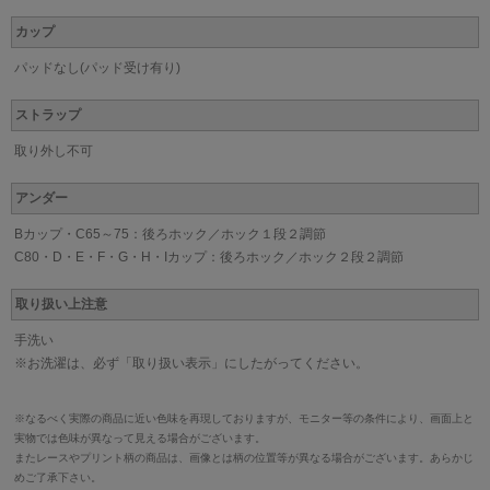
カップ
パッドなし(パッド受け有り)
ストラップ
取り外し不可
アンダー
Bカップ・C65～75：後ろホック／ホック１段２調節
C80・D・E・F・G・H・Iカップ：後ろホック／ホック２段２調節
取り扱い上注意
手洗い
※お洗濯は、必ず「取り扱い表示」にしたがってください。
※なるべく実際の商品に近い色味を再現しておりますが、モニター等の条件により、画面上と
実物では色味が異なって見える場合がございます。
またレースやプリント柄の商品は、画像とは柄の位置等が異なる場合がございます。あらかじ
めご了承下さい。