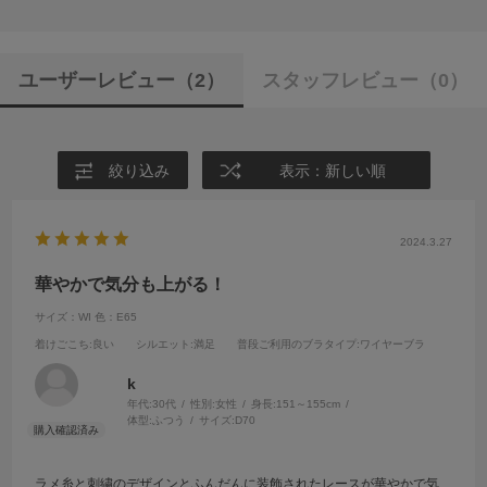
ユーザーレビュー
（2）
スタッフレビュー
（0）
絞り込み
表示：新しい順
2024.3.27
華やかで気分も上がる！
サイズ：WI
色：E65
着けごこち
:良い
シルエット
:満足
普段ご利用のブラタイプ
:ワイヤーブラ
k
年代:
30代
性別:
女性
身長:
151～155cm
体型:
ふつう
サイズ:
D70
ラメ糸と刺繍のデザインとふんだんに装飾されたレースが華やかで気