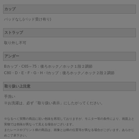
カップ
パッドなし(パッド受け有り)
ストラップ
取り外し不可
アンダー
Bカップ・C65～75：後ろホック／ホック１段２調節
C80・D・E・F・G・H・Iカップ：後ろホック／ホック２段２調節
取り扱い上注意
手洗い
※お洗濯は、必ず「取り扱い表示」にしたがってください。
※なるべく実際の商品に近い色味を再現しておりますが、モニター等の条件により、画面上と
実物では色味が異なって見える場合がございます。
またレースやプリント柄の商品は、画像とは柄の位置等が異なる場合がございます。あらかじ
めご了承下さい。