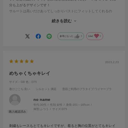
分も上がるデザインです！
サルートは高いだけあってしっかりバストにフィットしてくれるの
と、サイドからもしっかり寄せれます！着けていてもワイヤーが痛い
続きを読む
とかもないのもあって、一度サルートを着けてしまうと他は買えなく
なります。
参考になった
0
Like!
0
2023.2.23
めちゃくちゃキレイ
サイズ：GB
色：D75
着けごこち
:良い
シルエット
:満足
普段ご利用のブラタイプ
:ワイヤーブラ
no name
年代:
30代
性別:
女性
身長:
161～165cm
体型:
ふつう
サイズ:
D75
刺繍もレースもとてもキレイですが、着ると胸の位置がとてもキレイ