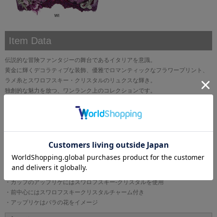
Item Data
伝説的な冒険ファンタジーの舞台であるイタリアを意識。
黄金に輝くデコラティブな装飾、優雅でロマンティックなフラワープリント、
ラメ糸とスワロフスキー・クリスタルのリュクスな輝き。
独創的な魅力を放つ、ワンランク上のコレクションです。
●くっきりと深い谷間を
・バストボリュームを脇から中央に寄せ、きれいな谷間を作るプッシュアップ
タイプ
●優雅でデコラティブ、着飾るよろこび
・カップのアップリケにはラメ糸を使用（IVカラー）
・カップのレースにはラメ糸を使用
・カップにはプリントレースを使用
・カップのアップリケにはスワロフスキー-クリスタルを使用
・前中心にはスワロフスキークリスタルチャーム付き
・アップリケはバラの花をイメージ