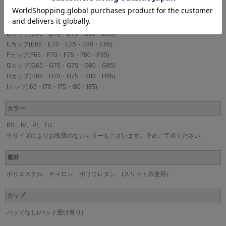
Bカップ(B65・B70・B75・B80・B85)
Cカップ(C65・C70・C75・C80・C85)
Dカップ(D65・D70・D75・D80・D85)
Eカップ(E65・E70・E75・E80・E85)
Fカップ(F65・F70・F75・F80・F85)
Gカップ(G65・G70・G75・G80・G85)
Hカップ(H65・H70・H75・H80・H85)
Iカップ(I65・I70・I75・I80・I85)
カラー
BS、IV、PI、TU
※サイズによりお取扱のないカラーもございます。予めご了承ください。
素材
ポリエステル、ナイロン、ポリウレタン、(スリット糸使用）
カップ
パッドなし(パッド受け有り)