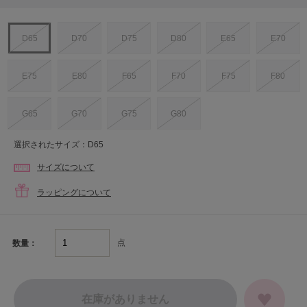
D65
D70
D75
D80
E65
E70
E75
E80
F65
F70
F75
F80
G65
G70
G75
G80
選択されたサイズ：D65
サイズについて
ラッピングについて
点
数量：
在庫がありません