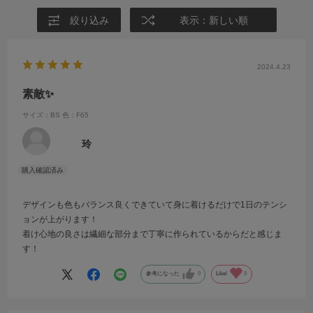
絞り込み
表示：新しい順
2024.4.23
素敵✨
サイズ：BS
色：F65
玲
デザインも色もバランス良くできていて身に着けるだけで1日のテンシ
ョンが上がります！
着け心地の良さは繊細な部分まで丁寧に作られているからだと感じま
す！
参考になった
0
Like!
0