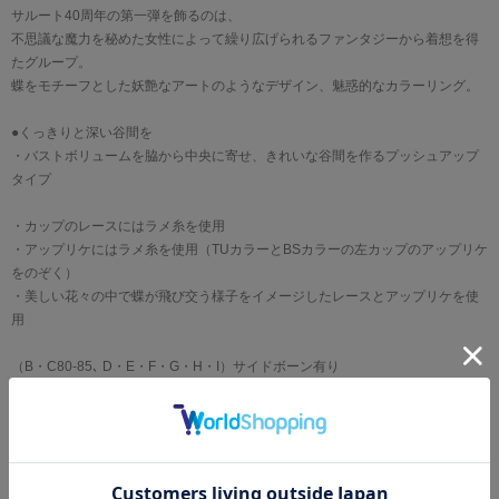
サルート40周年の第一弾を飾るのは、
不思議な魔力を秘めた女性によって繰り広げられるファンタジーから着想を得
たグループ。
蝶をモチーフとした妖艶なアートのようなデザイン、魅惑的なカラーリング。
●くっきりと深い谷間を
・バストボリュームを脇から中央に寄せ、きれいな谷間を作るプッシュアップ
タイプ
・カップのレースにはラメ糸を使用
・アップリケにはラメ糸を使用（TUカラーとBSカラーの左カップのアップリケ
をのぞく）
・美しい花々の中で蝶が飛び交う様子をイメージしたレースとアップリケを使
用
（B・C80-85､ D・E・F・G・H・I）サイドボーン有り
ブランド
WACOAL[ワコール]
サイズ