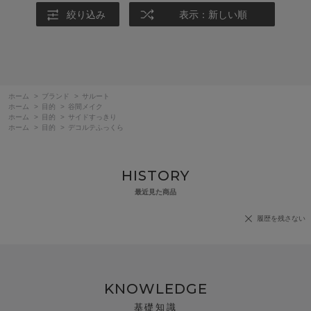
絞り込み
表示：新しい順
ホーム
>
ブランド
>
サルート
ホーム
>
目的
>
谷間メイク
ホーム
>
目的
>
サイドすっきり
ホーム
>
目的
>
デコルテふっくら
HISTORY
最近見た商品
履歴を残さない
KNOWLEDGE
基礎知識