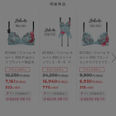
関連商品
BTJ483｜ワコール サ
BTJ583｜ワコール サ
BTJ783｜ワコール サ
ルート 83G P-upタイ
ルート 83G スリーイ
ルート 83G フロント
プ ブラジャー単品 B・
ンワン C・D・E・Fカ
エックスプラスブラ
C・D・E・F・G・
ップ/アンダー65・
ブラジャー単品 C ・
プライスダウン
プライスダウン
プライスダウン
H・Iカップ/アンダー
70・75cm
D・E・F・Gカップ/ア
10,230
24,200
9,900
円
(税込)
円
(税込)
円
(税込)
65・70・75・80・
ンダー65・70・75cm
85cm
7,161
16,940
6,930
円
(税込)
円
(税込)
円
(税込)
325
770
315
pt獲得
pt獲得
pt獲得