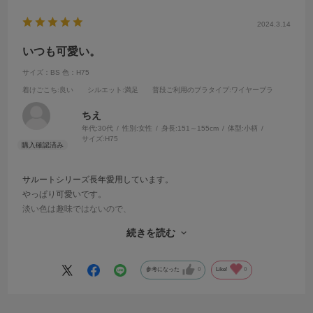
2024.3.14
いつも可愛い。
サイズ：BS
色：H75
着けごこち
:良い
シルエット
:満足
普段ご利用のブラタイプ
:ワイヤーブラ
ちえ
年代:
30代
性別:
女性
身長:
151～155cm
体型:
小柄
サイズ:
H75
サルートシリーズ長年愛用しています。
やっぱり可愛いです。
淡い色は趣味ではないので、
ビビットなカラーの取り扱いがあってすごく好きです。
続きを読む
見た目だけでなく、フィット感、ホールド感が安定していて申し分な
いです。
参考になった
0
Like!
0
人気のある色は自分のサイズだとすぐに無くなってしまうので残念で
す。