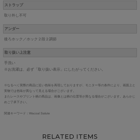
ストラップ
取り外し不可
アンダー
後ろホック／ホック２段２調節
取り扱い上注意
手洗い
※お洗濯は、必ず「取り扱い表示」にしたがってください。
※なるべく実際の商品に近い色味を再現しておりますが、モニター等の条件により、画面上と
実物では色味が異なって見える場合がございます。
またレースやプリント柄の商品は、画像とは柄の位置等が異なる場合がございます。あらかじ
めご了承下さい。
関連キーワード：Wacoal Salute
RELATED ITEMS