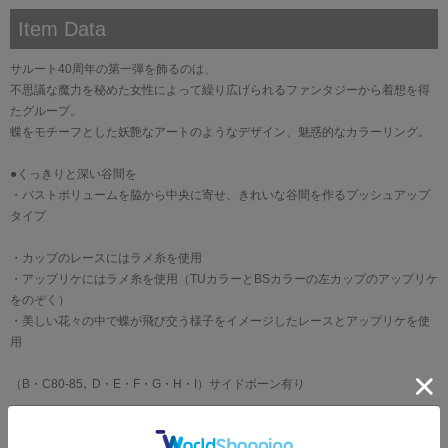
Item Data
サルート40周年の第一弾を飾るのは、
不思議な魔力を秘めた女性によって繰り広げられるファンタジーから着想を得
たグループ。
蝶をモチーフとした妖艶なアートのようなデザイン、魅惑的なカラーリング。
●くっきりと深い谷間を
・バストボリュームを脇から中央に寄せ、きれいな谷間を作るプッシュアップ
タイプ
・カップのレースにはラメ糸を使用
・アップリケにはラメ糸を使用（TUカラーとBSカラーの左カップのアップリケ
をのぞく）
・美しい花々の中で蝶が飛び交う様子をイメージしたレースとアップリケを使
用
（B・C80-85､ D・E・F・G・H・I）サイドボーン有り
ブランド