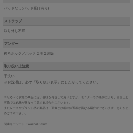
パッドなし(パッド受け有り)
ストラップ
取り外し不可
アンダー
後ろホック／ホック２段２調節
取り扱い上注意
手洗い
※お洗濯は、必ず「取り扱い表示」にしたがってください。
※なるべく実際の商品に近い色味を再現しておりますが、モニター等の条件により、画面上と
実物では色味が異なって見える場合がございます。
またレースやプリント柄の商品は、画像とは柄の位置等が異なる場合がございます。あらかじ
めご了承下さい。
関連キーワード：Wacoal Salute