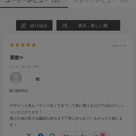
ユーザーレビュー
（2）
スタッフレビュー
（0）
絞り込み
表示：新しい順
2024.4.23
素敵✨
サイズ：BS
色：F65
玲
デザインも色もバランス良くできていて身に着けるだけで1日のテンシ
ョンが上がります！
着け心地の良さは繊細な部分まで丁寧に作られているからだと感じま
す！
参考になった
0
Like!
0