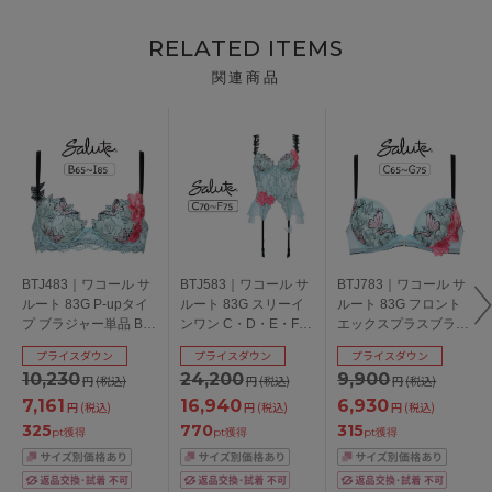
RELATED ITEMS
関連商品
BTJ483｜ワコール サ
BTJ583｜ワコール サ
BTJ783｜ワコール サ
ルート 83G P-upタイ
ルート 83G スリーイ
ルート 83G フロント
プ ブラジャー単品 B・
ンワン C・D・E・Fカ
エックスプラスブラ
C・D・E・F・G・
ップ/アンダー65・
ブラジャー単品 C ・
プライスダウン
プライスダウン
プライスダウン
H・Iカップ/アンダー
70・75cm
D・E・F・Gカップ/ア
10,230
24,200
9,900
円
(税込)
円
(税込)
円
(税込)
65・70・75・80・
ンダー65・70・75cm
85cm
7,161
16,940
6,930
円
(税込)
円
(税込)
円
(税込)
325
770
315
pt獲得
pt獲得
pt獲得