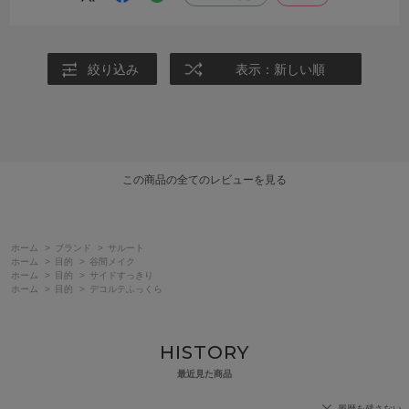
人気のある色は自分のサイズだとすぐに無くなってしまうので残念で
す。
絞り込み
表示：新しい順
この商品の全てのレビューを見る
ホーム
>
ブランド
>
サルート
ホーム
>
目的
>
谷間メイク
ホーム
>
目的
>
サイドすっきり
ホーム
>
目的
>
デコルテふっくら
HISTORY
最近見た商品
履歴を残さない