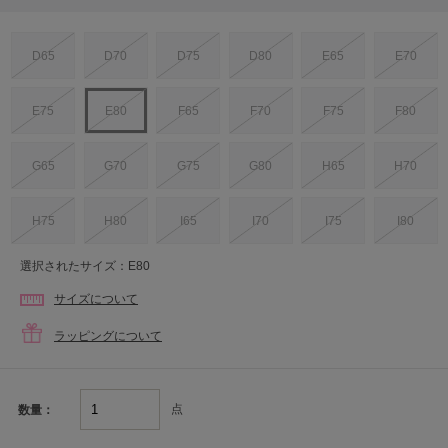
D65
D70
D75
D80
E65
E70
E75
E80
F65
F70
F75
F80
G65
G70
G75
G80
H65
H70
H75
H80
I65
I70
I75
I80
選択されたサイズ：E80
サイズについて
ラッピングについて
点
数量：