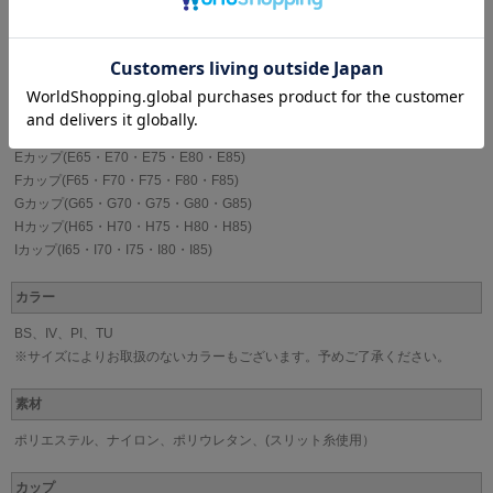
WACOAL[ワコール]
サイズ
Bカップ(B65・B70・B75・B80・B85)
Cカップ(C65・C70・C75・C80・C85)
Dカップ(D65・D70・D75・D80・D85)
Eカップ(E65・E70・E75・E80・E85)
Fカップ(F65・F70・F75・F80・F85)
Gカップ(G65・G70・G75・G80・G85)
Hカップ(H65・H70・H75・H80・H85)
Iカップ(I65・I70・I75・I80・I85)
カラー
BS、IV、PI、TU
※サイズによりお取扱のないカラーもございます。予めご了承ください。
素材
ポリエステル、ナイロン、ポリウレタン、(スリット糸使用）
カップ