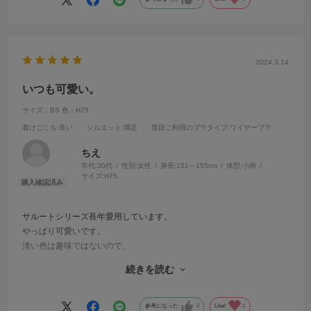
2024.3.14
いつも可愛い。
サイズ：BS
色：H75
着けごこち
:良い
シルエット
:満足
普段ご利用のブラタイプ
:ワイヤーブラ
ちえ
年代:
30代
性別:
女性
身長:
151～155cm
体型:
小柄
サイズ:
H75
サルートシリーズ長年愛用しています。
やっぱり可愛いです。
淡い色は趣味ではないので、
ビビットなカラーの取り扱いがあってすごく好きです。
続きを読む
見た目だけでなく、フィット感、ホールド感が安定していて申し分な
いです。
参考になった
0
Like!
0