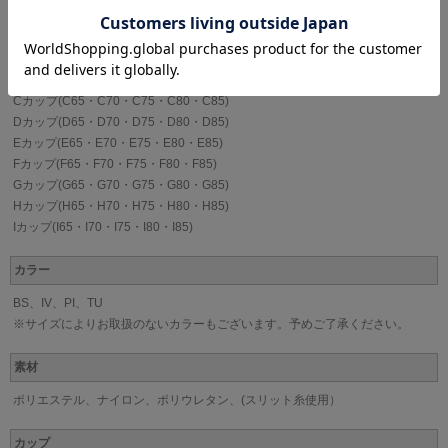
WACOAL[ワコール]
サイズ
Bカップ(B65・B70・B75・B80・B85)
Cカップ(C65・C70・C75・C80・C85)
Dカップ(D65・D70・D75・D80・D85)
Eカップ(E65・E70・E75・E80・E85)
Fカップ(F65・F70・F75・F80・F85)
Gカップ(G65・G70・G75・G80・G85)
Hカップ(H65・H70・H75・H80・H85)
Iカップ(I65・I70・I75・I80・I85)
カラー
BS、IV、PI、TU
※サイズによりお取扱のないカラーもございます。予めご了承ください。
素材
ポリエステル、ナイロン、ポリウレタン、(スリット糸使用）
カップ