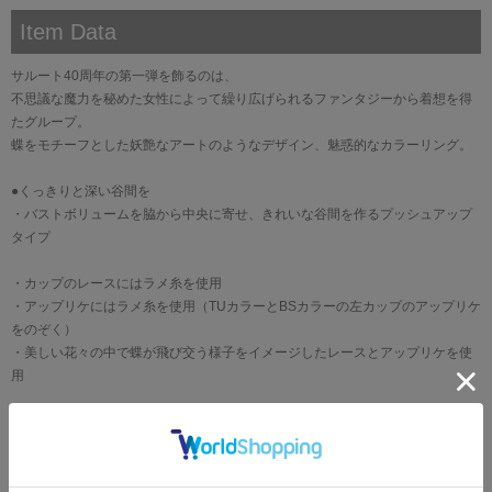
Item Data
サルート40周年の第一弾を飾るのは、
不思議な魔力を秘めた女性によって繰り広げられるファンタジーから着想を得
たグループ。
蝶をモチーフとした妖艶なアートのようなデザイン、魅惑的なカラーリング。
●くっきりと深い谷間を
・バストボリュームを脇から中央に寄せ、きれいな谷間を作るプッシュアップ
タイプ
・カップのレースにはラメ糸を使用
・アップリケにはラメ糸を使用（TUカラーとBSカラーの左カップのアップリケ
をのぞく）
・美しい花々の中で蝶が飛び交う様子をイメージしたレースとアップリケを使
用
（B・C80-85､ D・E・F・G・H・I）サイドボーン有り
ブランド