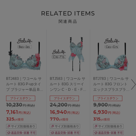
RELATED ITEMS
関連商品
BTJ483｜ワコール サ
BTJ583｜ワコール サ
BTJ783｜ワコール サ
ルート 83G P-upタイ
ルート 83G スリーイ
ルート 83G フロント
プ ブラジャー単品 B・
ンワン C・D・E・Fカ
エックスプラスブラ
C・D・E・F・G・
ップ/アンダー65・
ブラジャー単品 C ・
プライスダウン
プライスダウン
プライスダウン
H・Iカップ/アンダー
70・75cm
D・E・F・Gカップ/ア
10,230
24,200
9,900
円
(税込)
円
(税込)
円
(税込)
65・70・75・80・
ンダー65・70・75cm
85cm
7,161
16,940
6,930
円
(税込)
円
(税込)
円
(税込)
325
770
315
pt獲得
pt獲得
pt獲得