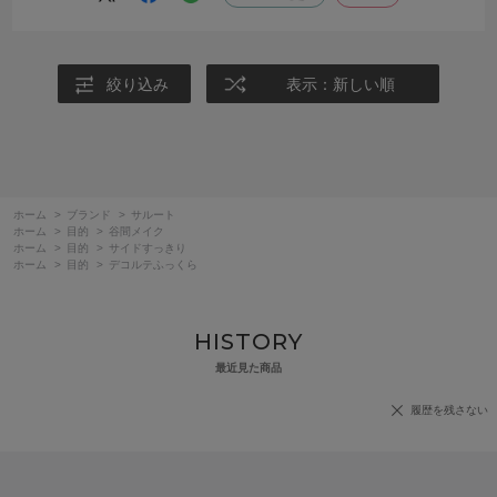
人気のある色は自分のサイズだとすぐに無くなってしまうので残念で
す。
絞り込み
表示：新しい順
ホーム
>
ブランド
>
サルート
ホーム
>
目的
>
谷間メイク
ホーム
>
目的
>
サイドすっきり
ホーム
>
目的
>
デコルテふっくら
HISTORY
最近見た商品
履歴を残さない