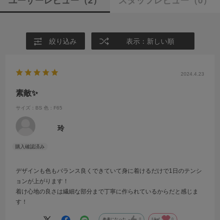
ユーザーレビュー
（2）
スタッフレビュー
（0）
絞り込み
表示：新しい順
2024.4.23
素敵✨
サイズ：BS
色：F65
玲
デザインも色もバランス良くできていて身に着けるだけで1日のテンシ
ョンが上がります！
着け心地の良さは繊細な部分まで丁寧に作られているからだと感じま
す！
参考になった
0
Like!
0