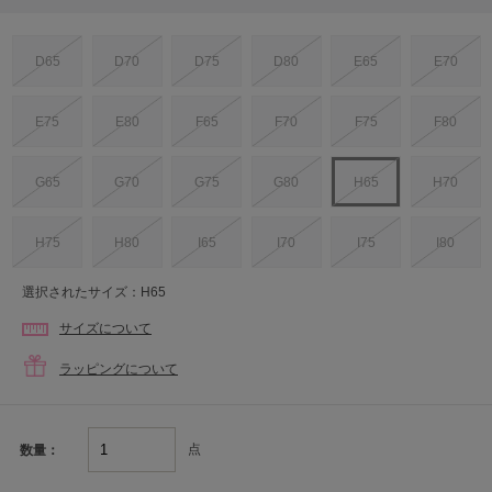
D65
D70
D75
D80
E65
E70
E75
E80
F65
F70
F75
F80
G65
G70
G75
G80
H65
H70
H75
H80
I65
I70
I75
I80
選択されたサイズ：H65
サイズについて
ラッピングについて
点
数量：