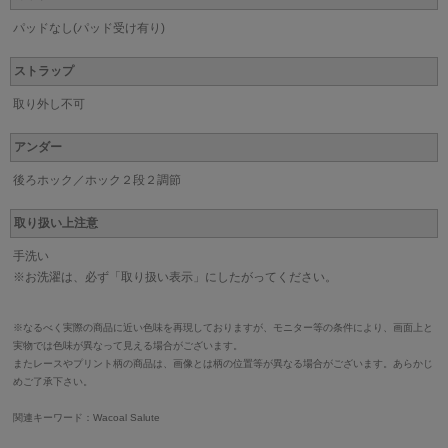
パッドなし(パッド受け有り)
ストラップ
取り外し不可
アンダー
後ろホック／ホック２段２調節
取り扱い上注意
手洗い
※お洗濯は、必ず「取り扱い表示」にしたがってください。
※なるべく実際の商品に近い色味を再現しておりますが、モニター等の条件により、画面上と
実物では色味が異なって見える場合がございます。
またレースやプリント柄の商品は、画像とは柄の位置等が異なる場合がございます。あらかじ
めご了承下さい。
関連キーワード：Wacoal Salute