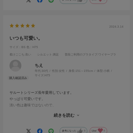
2024.3.14
いつも可愛い。
サイズ：BS
色：H75
着けごこち
:良い
シルエット
:満足
普段ご利用のブラタイプ
:ワイヤーブラ
ちえ
年代:
30代
性別:
女性
身長:
151～155cm
体型:
小柄
サイズ:
H75
サルートシリーズ長年愛用しています。
やっぱり可愛いです。
淡い色は趣味ではないので、
ビビットなカラーの取り扱いがあってすごく好きです。
続きを読む
見た目だけでなく、フィット感、ホールド感が安定していて申し分な
いです。
参考になった
0
Like!
0