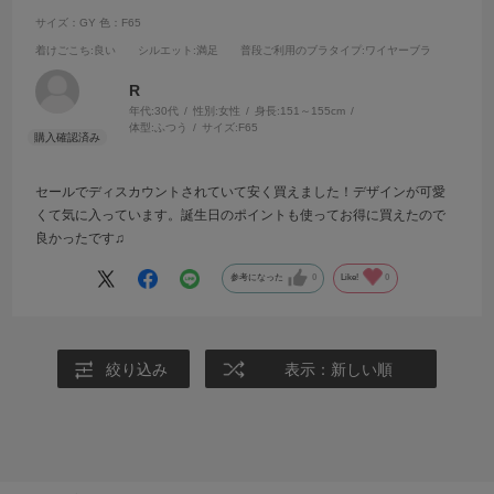
サイズ：GY
色：F65
着けごこち
:良い
シルエット
:満足
普段ご利用のブラタイプ
:ワイヤーブラ
R
年代:
30代
性別:
女性
身長:
151～155cm
体型:
ふつう
サイズ:
F65
セールでディスカウントされていて安く買えました！デザインが可愛
くて気に入っています。誕生日のポイントも使ってお得に買えたので
良かったです♫
参考になった
0
Like!
0
絞り込み
表示：新しい順