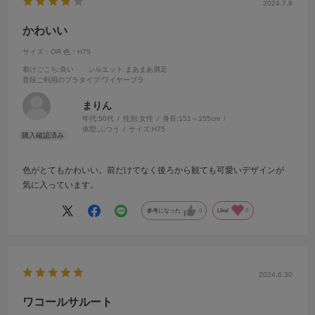
2024.7.8
かわいい
サイズ：OR
色：H75
着けごこち
:良い
シルエット
:まあまあ満足
普段ご利用のブラタイプ
:ワイヤーブラ
まりん
年代:
50代
性別:
女性
身長:
151～155cm
体型:
ふつう
サイズ:
H75
色がとてもかわいい。前だけでなく後ろから観ても可愛いデザインが
気に入っています。
参考になった
0
Like!
0
2024.6.30
ワコールサルート