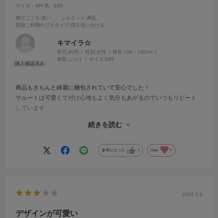
サイズ：WH
色：E65
着けごこち
:良い
シルエット
:満足
普段ご利用のブラタイプ
:両方使い分ける
キマイラ☆
年代:
40代
性別:
女性
身長:
156～160cm
体型:
ふつう
サイズ:
D65
商品もきちんと綺麗に梱包されていて安心でした！
サルートは可愛くて付け心地もよく気分もあがるのでいつもリピート
しています
バストアップしてきて今回はワンサイズアップしてナイスフィットで
続きを読む
す♪
参考になった
0
Like!
0
2024.2.9
デザインが可愛い