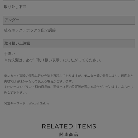
取り外し不可
アンダー
後ろホック／ホック２段２調節
取り扱い上注意
手洗い
※お洗濯は、必ず「取り扱い表示」にしたがってください。
※なるべく実際の商品に近い色味を再現しておりますが、モニター等の条件により、画面上と
実物では色味が異なって見える場合がございます。
またレースやプリント柄の商品は、画像とは柄の位置等が異なる場合がございます。あらかじ
めご了承下さい。
関連キーワード：Wacoal Salute
RELATED ITEMS
関連商品