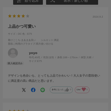
絞り込み
表示：新しい順
2024.9.2
上品かつ可愛い
サイズ：OC
色：E75
着けごこち
:まあまあ良い
シルエット
:満足
普段ご利用のブラタイプ
:両方使い分ける
yoyo
年代:
40代
性別:
女性
身長:
166～170cm
体型:
大柄
サイズ:
E75
デザインも色合いも、とっても上品でかわいい！大人女子の普段使い
に満足度の高い商品だと思います。
参考になった
0
Like!
0