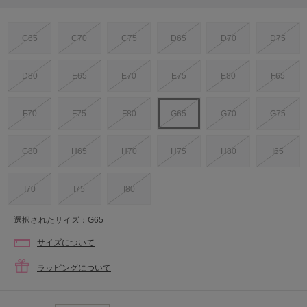
C65
C70
C75
D65
D70
D75
D80
E65
E70
E75
E80
F65
F70
F75
F80
G65
G70
G75
G80
H65
H70
H75
H80
I65
I70
I75
I80
選択されたサイズ：G65
サイズについて
ラッピングについて