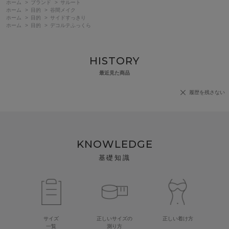
ホーム
>
ブランド
>
サルート
ホーム
>
目的
>
谷間メイク
ホーム
>
目的
>
サイドすっきり
ホーム
>
目的
>
デコルテふっくら
HISTORY
最近見た商品
履歴を残さない
KNOWLEDGE
基礎知識
サイズ
正しいサイズの
正しい着け方
一覧
測り方