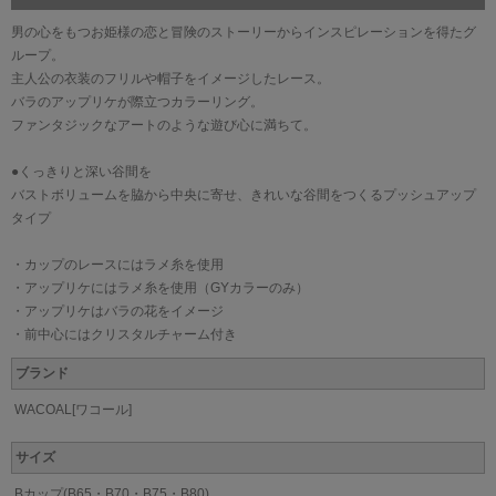
男の心をもつお姫様の恋と冒険のストーリーからインスピレーションを得たグ
ループ。
主人公の衣装のフリルや帽子をイメージしたレース。
バラのアップリケが際立つカラーリング。
ファンタジックなアートのような遊び心に満ちて。
●くっきりと深い谷間を
バストボリュームを脇から中央に寄せ、きれいな谷間をつくるプッシュアップ
タイプ
・カップのレースにはラメ糸を使用
・アップリケにはラメ糸を使用（GYカラーのみ）
・アップリケはバラの花をイメージ
・前中心にはクリスタルチャーム付き
ブランド
WACOAL[ワコール]
サイズ
Bカップ(B65・B70・B75・B80)