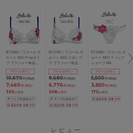
BTJ486｜ワコール サ
BTJ786｜ワコール サ
PTJ486｜ワコール サ
ルート 86G P-upタイ
ルート 86G リボンブ
ルート 86G Ｔバック
プ ブラジャー単品
ラ ブラジャー単品
ショーツ M/L
BCDEFGHIカップ ア
CDEFGカップ アンダ
プライスダウン
プライスダウン
プライスダウン
ンダー
ー65/70/75/80cm
10,670
9,680
5,500
円
(税込)
円
(税込)
円
(税込)
65/70/75/80/85cm
7,469
6,776
3,850
円
(税込)
円
(税込)
円
(税込)
339
308
175
pt獲得
pt獲得
pt獲得
レビュー