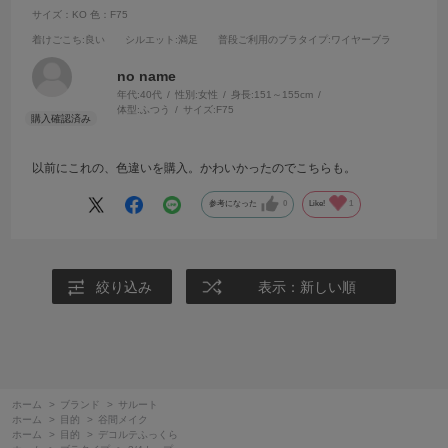
サイズ：KO
色：F75
着けごこち
:良い
シルエット
:満足
普段ご利用のブラタイプ
:ワイヤーブラ
no name
年代:
40代
性別:
女性
身長:
151～155cm
体型:
ふつう
サイズ:
F75
以前にこれの、色違いを購入。かわいかったのでこちらも。
参考になった
0
Like!
1
絞り込み
表示：新しい順
ホーム
>
ブランド
>
サルート
ホーム
>
目的
>
谷間メイク
ホーム
>
目的
>
デコルテふっくら