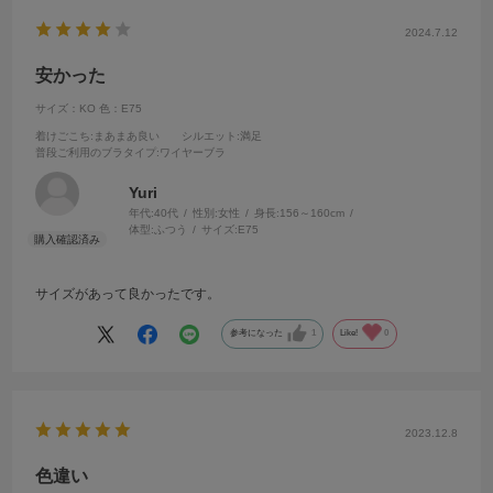
2024.7.12
安かった
サイズ：KO
色：E75
着けごこち
:まあまあ良い
シルエット
:満足
普段ご利用のブラタイプ
:ワイヤーブラ
Yuri
年代:
40代
性別:
女性
身長:
156～160cm
体型:
ふつう
サイズ:
E75
サイズがあって良かったです。
参考になった
1
Like!
0
2023.12.8
色違い