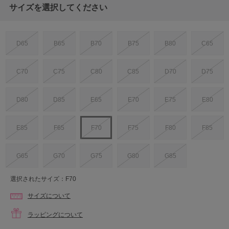
サイズを選択してください
D65
B65
B70
B75
B80
C65
C70
C75
C80
C85
D70
D75
D80
D85
E65
E70
E75
E80
E85
F65
F70
F75
F80
F85
G65
G70
G75
G80
G85
選択されたサイズ：F70
サイズについて
ラッピングについて