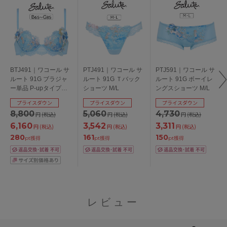
BTJ491｜ワコール サ
PTJ491｜ワコール サ
PTJ591｜ワコール サ
ルート 91G ブラジャ
ルート 91G Ｔバック
ルート 91G ボーイレ
ー単品 P-upタイプ
ショーツ M/L
ングスショーツ M/L
BCDEFGカップ アン
プライスダウン
プライスダウン
プライスダウン
ダー65/70/75/80/85cm
8,800
5,060
4,730
円
(税込)
円
(税込)
円
(税込)
6,160
3,542
3,311
円
(税込)
円
(税込)
円
(税込)
280
161
150
pt獲得
pt獲得
pt獲得
レビュー