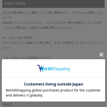
Item Data
主人公が音楽家として成長していく愛と青春のラブ・コメディから発想したグ
ループ。
五線譜をイメージしたレースと、プリントをのせて奥行き感をだしたバラのア
ップリケが響き合い、軽やかな旋律が聞こえてきそう。
●くっきりと深い谷間を
バストボリュームを脇から中央に寄せ、きれいな谷間をつくるプッシュアップ
タイプ
・カップのレースは五線譜をイメージ
・カップにはプリントをほどこしたレースを使用(SXカラーのみ)
・カップのレースとアップリケにはラメ糸を使用
・カップにはプリントをほどこしたアップリケを使用
・アップリケはバラの花をイメージ
ブランド
WACOAL[ワコール]
サイズ