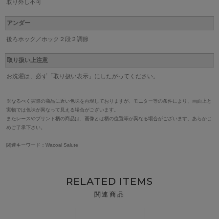
取り外し不可
アンダー
後ろホック／ホック２段２調節
取り扱い上注意
お洗濯は、必ず「取り扱い表示」にしたがってください。
※なるべく実際の商品に近い色味を再現しておりますが、モニター等の条件により、画面上と
実物では色味が異なって見える場合がございます。
またレースやプリント柄の商品は、画像とは柄の位置等が異なる場合がございます。あらかじ
めご了承下さい。
関連キーワード：Wacoal Salute
RELATED ITEMS
関連商品