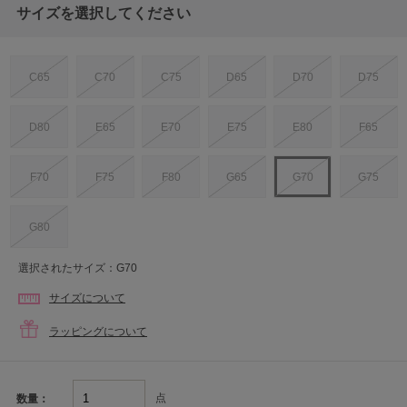
サイズを選択してください
C65
C70
C75
D65
D70
D75
D80
E65
E70
E75
E80
F65
F70
F75
F80
G65
G70
G75
G80
選択されたサイズ：G70
サイズについて
ラッピングについて
点
数量：