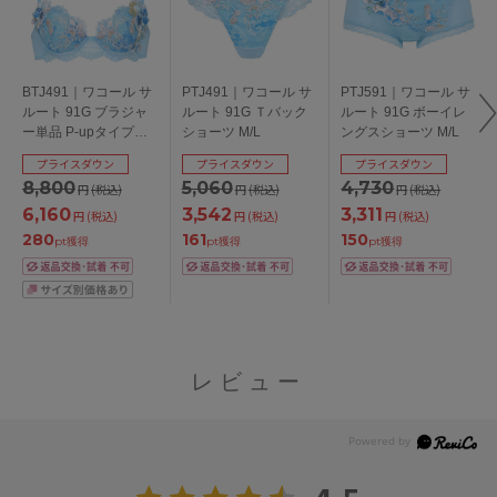
BTJ491｜ワコール サ
PTJ491｜ワコール サ
PTJ591｜ワコール サ
ルート 91G ブラジャ
ルート 91G Ｔバック
ルート 91G ボーイレ
ー単品 P-upタイプ
ショーツ M/L
ングスショーツ M/L
BCDEFGカップ アン
プライスダウン
プライスダウン
プライスダウン
ダー65/70/75/80/85cm
8,800
5,060
4,730
円
(税込)
円
(税込)
円
(税込)
6,160
3,542
3,311
円
(税込)
円
(税込)
円
(税込)
280
161
150
pt獲得
pt獲得
pt獲得
レビュー