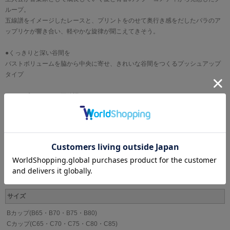
ループ。
五線譜をイメージしたレースと、プリントをのせて奥行き感をだしたバラのア
ップリケが響き合い、軽やかな旋律が聞こえてきそう。
●くっきりと深い谷間を
バストボリュームを脇から中央に寄せ、きれいな谷間をつくるプッシュアップ
タイプ
・カップのレースは五線譜をイメージ
・カップにはプリントをほどこしたレースを使用(SXカラーのみ)
・カップのレースとアップリケにはラメ糸を使用
・カップにはプリントをほどこしたアップリケを使用
・アップリケはバラの花をイメージ
ブランド
WACOAL[ワコール]
サイズ
Bカップ(B65・B70・B75・B80)
Cカップ(C65・C70・C75・C80・C85)