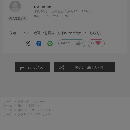
no name
年代:
40代
性別:
女性
身長:
151～155cm
体型:
ふつう
サイズ:
F75
以前にこれの、色違いを購入。かわいかったのでこちらも。
参考になった
0
Like!
1
絞り込み
表示：新しい順
ホーム
>
ブランド
>
サルート
ホーム
>
目的
>
谷間メイク
ホーム
>
目的
>
デコルテふっくら
ホーム
>
ブラタイプ
>
3/4カップ