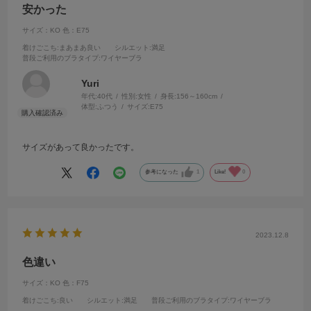
安かった
サイズ：KO
色：E75
着けごこち
:まあまあ良い
シルエット
:満足
普段ご利用のブラタイプ
:ワイヤーブラ
Yuri
年代:
40代
性別:
女性
身長:
156～160cm
体型:
ふつう
サイズ:
E75
サイズがあって良かったです。
参考になった
1
Like!
0
2023.12.8
色違い
サイズ：KO
色：F75
着けごこち
:良い
シルエット
:満足
普段ご利用のブラタイプ
:ワイヤーブラ