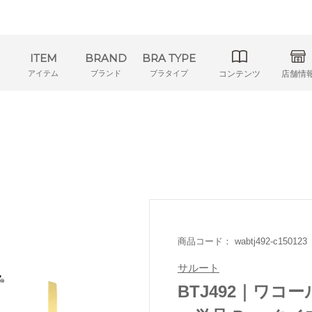
ITEM
BRAND
BRA TYPE
アイテム
ブランド
ブラタイプ
コンテンツ
店舗情
商品コード： wabtj492-c150123
サルート
BTJ492｜ワコー