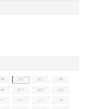
C75
C80
D65
D70
E65
E70
E75
E80
F75
F80
G65
G70