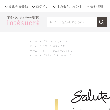
新規会員登録
ログイン
オカダヤポイント
会社情報
下着・ランジェリーの専門店
>
>
ホーム
ブランド
サルート
>
>
ホーム
目的
谷間メイク
>
>
ホーム
目的
デコルテふっくら
>
>
ホーム
ブラタイプ
3/4カップ