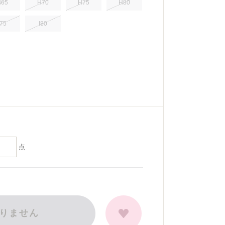
H65
H70
H75
H80
I75
I80
点
りません