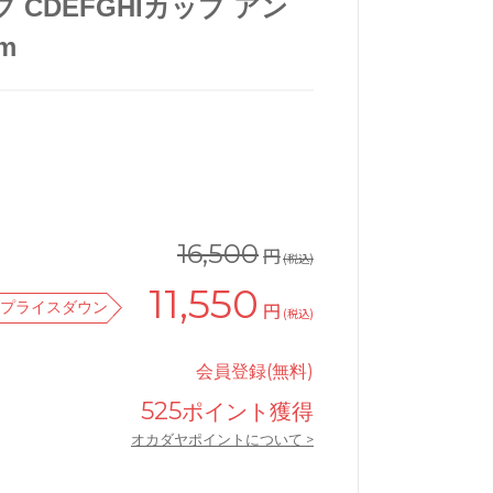
プ CDEFGHIカップ アン
cm
16,500
円
(税込)
11,550
プライスダウン
円
(税込)
会員登録(無料)
ワコールサルートブラジャー単品
525
ポイント獲得
オカダヤポイントについて >