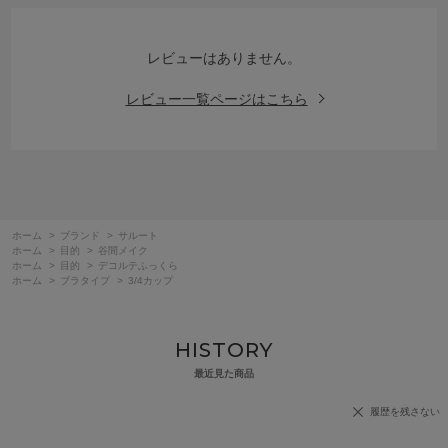
レビューはありません。
レビュー一覧ページはこちら
ホーム
>
ブランド
>
サルート
ホーム
>
目的
>
谷間メイク
ホーム
>
目的
>
デコルテふっくら
ホーム
>
ブラタイプ
>
3/4カップ
HISTORY
最近見た商品
履歴を残さない