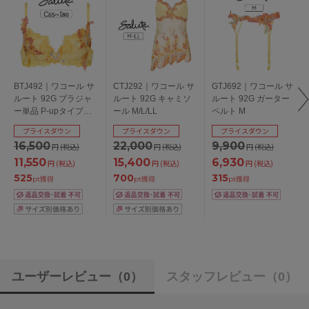
BTJ492｜ワコール サ
CTJ292｜ワコール サ
GTJ692｜ワコール サ
ルート 92G ブラジャ
ルート 92G キャミソ
ルート 92G ガーター
ー単品 P-upタイプ
ール M/L/LL
ベルト M
CDEFGHIカップ アン
プライスダウン
プライスダウン
プライスダウン
ダー65/70/75/80cm
16,500
22,000
9,900
円
(税込)
円
(税込)
円
(税込)
11,550
15,400
6,930
円
(税込)
円
(税込)
円
(税込)
525
700
315
pt獲得
pt獲得
pt獲得
ユーザーレビュー
（0）
スタッフレビュー
（0）