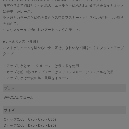
時空を超えて羽ばたく不死鳥の、エネルギーにあふれた優美さをダイナミック
に表現したレース。
ラメ糸とカラーごとに色を変えたスワロフスキー・クリスタルが神々しい輝き
を添えて。
壮大なスケールで描かれたアートのような美しさ。
●くっきりと深い谷間を
バストボリュームを脇から中央に寄せ、きれいな谷間をつくるプッシュアップ
タイプ
・アップリケとカップのレースにはラメ糸を使用
・カップと前中心のアップリケにはスワロフスキー・クリスタルを使用
・アップリケは伝説の鳥・鳳凰をイメージ
ブランド
WACOAL[ワコール]
サイズ
Cカップ(C65・C70・C75・C80)
Dカップ(D65・D70・D75・D80)