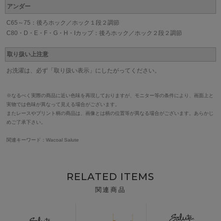
アンダー
C65～75：後ろホック／ホック１段２調節
C80・D・E・F・G・H・Iカップ：後ろホック／ホック２段２調節
取り扱い上注意
お洗濯は、必ず「取り扱い表示」にしたがってください。
※なるべく実際の商品に近い色味を再現しておりますが、モニター等の条件により、画面上と
実物では色味が異なって見える場合がございます。
またレースやプリント柄の商品は、画像とは柄の位置等が異なる場合がございます。あらかじ
めご了承下さい。
関連キーワード：Wacoal Salute
RELATED ITEMS
関連商品