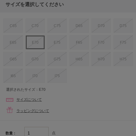
サイズを選択してください
C65
C70
C75
D65
D70
D75
E65
E70
E75
F65
F70
F75
G65
G70
G75
H65
H70
H75
I65
I70
I75
選択されたサイズ：E70
サイズについて
ラッピングについて
点
数量：