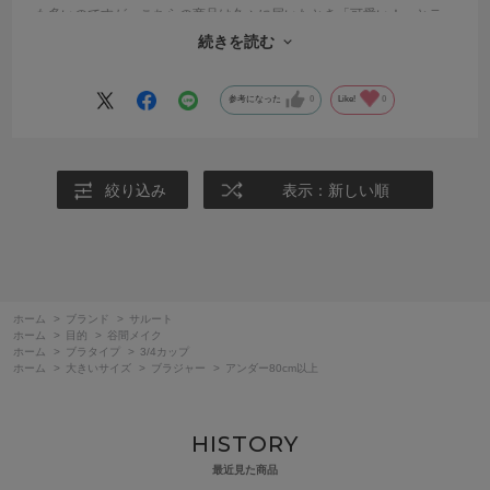
も多いのですが、こちらの商品は久々に届いたとき「可愛い！」とテ
ンションが上がってしまいました。色づかいが好みです。大満足の買
続きを読む
い物でした。
参考になった
0
Like!
0
絞り込み
表示：新しい順
ホーム
>
ブランド
>
サルート
ホーム
>
目的
>
谷間メイク
ホーム
>
ブラタイプ
>
3/4カップ
ホーム
>
大きいサイズ
>
ブラジャー
>
アンダー80cm以上
HISTORY
最近見た商品