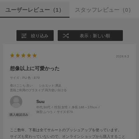
ユーザーレビュー
（1）
スタッフレビュー
（0）
絞り込み
表示：新しい順
2024.9.3
想像以上に可愛かった
サイズ：PU
色：E70
着けごこち
:良い
シルエット
:満足
普段ご利用のブラタイプ
:両方使い分ける
Suu
年代:
30代
性別:
女性
身長:
166～170cm
体型:
ふつう
サイズ:
E70
ここ数年、下着は全てサルートのプッシュアップを使っています。
サイズも変わっていないので、オンラインショップから購入すること