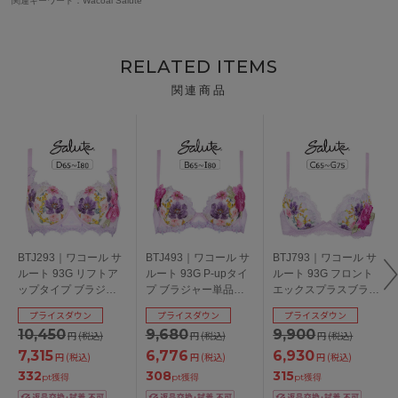
関連キーワード：Wacoal Salute
RELATED ITEMS
関連商品
BTJ293｜ワコール サ
BTJ493｜ワコール サ
BTJ793｜ワコール サ
ルート 93G リフトア
ルート 93G P-upタイ
ルート 93G フロント
ップタイプ ブラジャ
プ ブラジャー単品
エックスプラスブラ
ー単品 DEFGHIカップ
BCDEFGHIカップ ア
ブラジャー単品
プライスダウン
プライスダウン
プライスダウン
アンダー
ンダー
CDEFGカップ アンダ
10,450
9,680
9,900
円
(税込)
円
(税込)
円
(税込)
65/70/75/80/85cm
65/70/75/80/85cm
ー65/70/75cm
7,315
6,776
6,930
円
(税込)
円
(税込)
円
(税込)
332
308
315
pt獲得
pt獲得
pt獲得