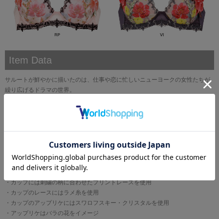
Item Data
サルートが鮮やかに描いたのは、仕事や恋に忙しいニューヨークの女性たちが
繰り広げるドラマの世界。
毎日をいきいきと前向きに生きる彼女たちのファッションから想像を広げ、 ハ
ッピーなフラワーモチーフで華やかに。
ブラは3タイプがラインアップ。
●くっきりと深い谷間を
バストボリュームを脇から中央に寄せ、きれいな谷間をつくるプッシュアップ
タイプ
・カップには刺繍の柄に合わせたプリントレースを使用
・カップのレースにはラメ糸を使用
・カップのアップリケにはスワロフスキー・クリスタルを使用
・アップリケはバラの花をイメージ