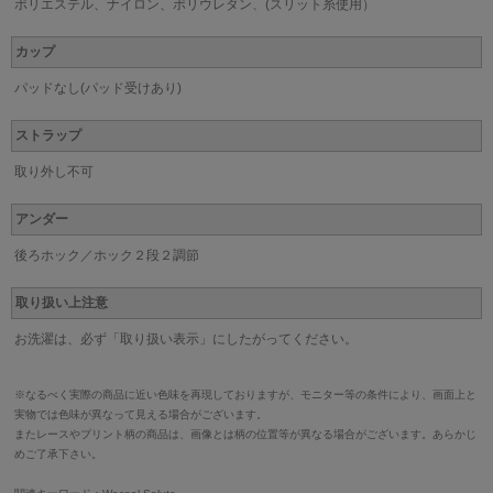
ポリエステル、ナイロン、ポリウレタン、(スリット糸使用）
カップ
パッドなし(パッド受けあり)
ストラップ
取り外し不可
アンダー
後ろホック／ホック２段２調節
取り扱い上注意
お洗濯は、必ず「取り扱い表示」にしたがってください。
※なるべく実際の商品に近い色味を再現しておりますが、モニター等の条件により、画面上と
実物では色味が異なって見える場合がございます。
またレースやプリント柄の商品は、画像とは柄の位置等が異なる場合がございます。あらかじ
めご了承下さい。