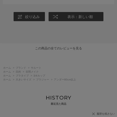
絞り込み
表示：新しい順
この商品の全てのレビューを見る
ホーム
>
ブランド
>
サルート
ホーム
>
目的
>
谷間メイク
ホーム
>
ブラタイプ
>
3/4カップ
ホーム
>
大きいサイズ
>
ブラジャー
>
アンダー80cm以上
HISTORY
最近見た商品
履歴を残さない