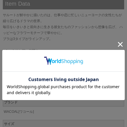
Item Data
サルートが鮮やかに描いたのは、仕事や恋に忙しいニューヨークの女性たちが
繰り広げるドラマの世界。
毎日をいきいきと前向きに生きる彼女たちのファッションから想像を広げ、 ハ
ッピーなフラワーモチーフで華やかに。
ブラは3タイプがラインアップ。
●くっきりと深い谷間を
バストボリュームを脇から中央に寄せ、きれいな谷間をつくるプッシュアップ
タイプ
・カップには刺繍の柄に合わせたプリントレースを使用
・カップのレースにはラメ糸を使用
・カップのアップリケにはスワロフスキー・クリスタルを使用
・アップリケはバラの花をイメージ
ブランド
WACOAL[ワコール]
サイズ