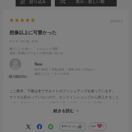
絞り込み
表示：新しい順
2024.9.3
想像以上に可愛かった
サイズ：PU
色：E70
着けごこち
:良い
シルエット
:満足
普段ご利用のブラタイプ
:両方使い分ける
Suu
年代:
30代
性別:
女性
身長:
166～170cm
体型:
ふつう
サイズ:
E70
ここ数年、下着は全てサルートのプッシュアップを使っています。
サイズも変わっていないので、オンラインショップから購入すること
も多いのですが、こちらの商品は久々に届いたとき「可愛い！」とテ
ンションが上がってしまいました。色づかいが好みです。大満足の買
続きを読む
い物でした。
参考になった
0
Like!
0