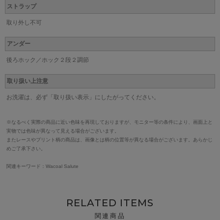
ストラップ
取り外し不可
アンダー
後ろホック／ホック２段２調節
取り扱い上注意
お洗濯は、必ず「取り扱い表示」にしたがってください。
※なるべく実際の商品に近い色味を再現しておりますが、モニター等の条件により、画面上と
実物では色味が異なって見える場合がございます。
またレースやプリント柄の商品は、画像とは柄の位置等が異なる場合がございます。あらかじ
めご了承下さい。
関連キーワード：Wacoal Salute
RELATED ITEMS
関連商品