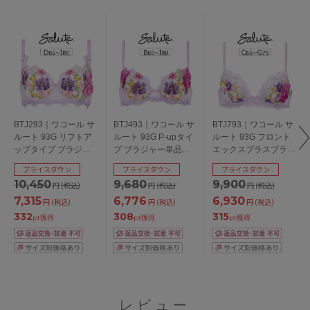
BTJ293｜ワコール サ
BTJ493｜ワコール サ
BTJ793｜ワコール サ
ルート 93G リフトア
ルート 93G P-upタイ
ルート 93G フロント
ップタイプ ブラジャ
プ ブラジャー単品
エックスプラスブラ
ー単品 DEFGHIカップ
BCDEFGHIカップ ア
ブラジャー単品
プライスダウン
プライスダウン
プライスダウン
アンダー
ンダー
CDEFGカップ アンダ
10,450
9,680
9,900
円
(税込)
円
(税込)
円
(税込)
65/70/75/80/85cm
65/70/75/80/85cm
ー65/70/75cm
7,315
6,776
6,930
円
(税込)
円
(税込)
円
(税込)
332
308
315
pt獲得
pt獲得
pt獲得
レビュー