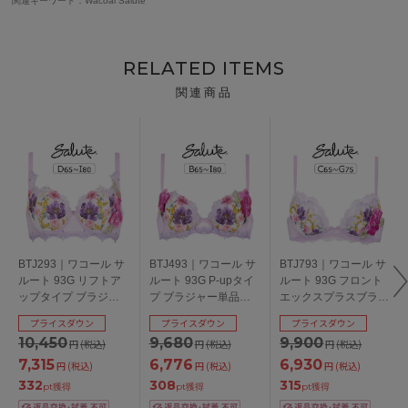
関連キーワード：Wacoal Salute
RELATED ITEMS
関連商品
BTJ293｜ワコール サ
BTJ493｜ワコール サ
BTJ793｜ワコール サ
ルート 93G リフトア
ルート 93G P-upタイ
ルート 93G フロント
ップタイプ ブラジャ
プ ブラジャー単品
エックスプラスブラ
ー単品 DEFGHIカップ
BCDEFGHIカップ ア
ブラジャー単品
プライスダウン
プライスダウン
プライスダウン
アンダー
ンダー
CDEFGカップ アンダ
10,450
9,680
9,900
円
(税込)
円
(税込)
円
(税込)
65/70/75/80/85cm
65/70/75/80/85cm
ー65/70/75cm
7,315
6,776
6,930
円
(税込)
円
(税込)
円
(税込)
332
308
315
pt獲得
pt獲得
pt獲得