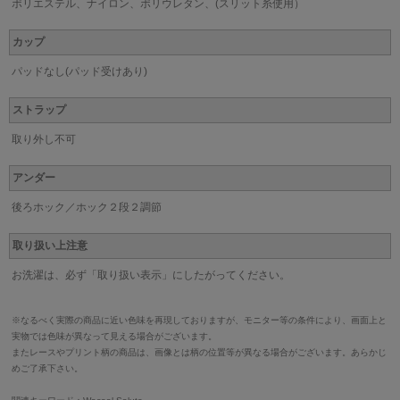
ポリエステル、ナイロン、ポリウレタン、(スリット糸使用）
カップ
パッドなし(パッド受けあり)
ストラップ
取り外し不可
アンダー
後ろホック／ホック２段２調節
取り扱い上注意
お洗濯は、必ず「取り扱い表示」にしたがってください。
※なるべく実際の商品に近い色味を再現しておりますが、モニター等の条件により、画面上と
実物では色味が異なって見える場合がございます。
またレースやプリント柄の商品は、画像とは柄の位置等が異なる場合がございます。あらかじ
めご了承下さい。