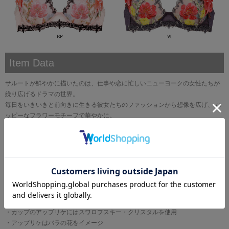
Item Data
サルートが鮮やかに描いたのは、仕事や恋に忙しいニューヨークの女性たちが
繰り広げるドラマの世界。
毎日をいきいきと前向きに生きる彼女たちのファッションから想像を広げ、 ハ
ッピーなフラワーモチーフで華やかに。
ブラは3タイプがラインアップ。
●くっきりと深い谷間を
バストボリュームを脇から中央に寄せ、きれいな谷間をつくるプッシュアップ
タイプ
・カップには刺繍の柄に合わせたプリントレースを使用
・カップのレースにはラメ糸を使用
・カップのアップリケにはスワロフスキー・クリスタルを使用
・アップリケはバラの花をイメージ