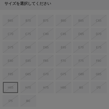
サイズを選択してください
B65
B70
B75
B80
B85
C65
C70
C75
C80
C85
D65
D70
D75
D80
D85
E65
E70
E75
E80
E85
F65
F70
F75
F80
F85
G65
G70
G75
G80
G85
H65
H70
H75
H80
I65
I70
I75
I80