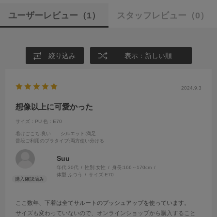
ユーザーレビュー
（1）
スタッフレビュー
（0）
絞り込み
表示：新しい順
2024.9.3
想像以上に可愛かった
サイズ：PU
色：E70
着けごこち
:良い
シルエット
:満足
普段ご利用のブラタイプ
:両方使い分ける
Suu
年代:
30代
性別:
女性
身長:
166～170cm
体型:
ふつう
サイズ:
E70
ここ数年、下着は全てサルートのプッシュアップを使っています。
サイズも変わっていないので、オンラインショップから購入すること