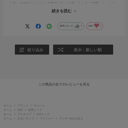
も多いのですが、こちらの商品は久々に届いたとき「可愛い！」とテ
ンションが上がってしまいました。色づかいが好みです。大満足の買
続きを読む
い物でした。
参考になった
0
Like!
0
絞り込み
表示：新しい順
この商品の全てのレビューを見る
ホーム
>
ブランド
>
サルート
ホーム
>
目的
>
谷間メイク
ホーム
>
ブラタイプ
>
3/4カップ
ホーム
>
大きいサイズ
>
ブラジャー
>
アンダー80cm以上