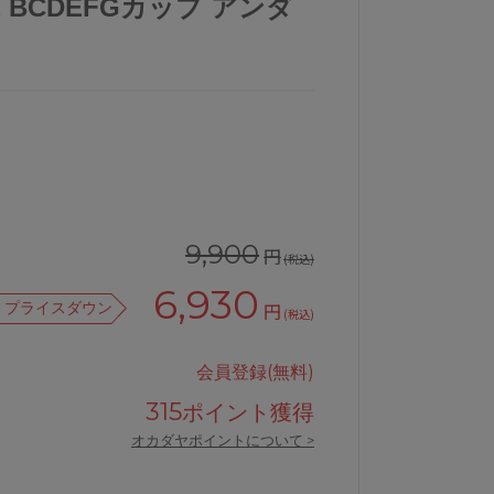
NE BCDEFGカップ アンダ
9,900
円
(税込)
6,930
プライスダウン
円
(税込)
会員登録(無料)
315
ポイント獲得
オカダヤポイントについて >