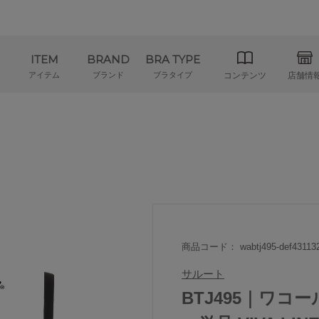
ITEM
BRAND
BRA TYPE
アイテム
ブランド
ブラタイプ
コンテンツ
店舗情
商品コード： wabtj495-def43113
サルート
BTJ495｜ワコー