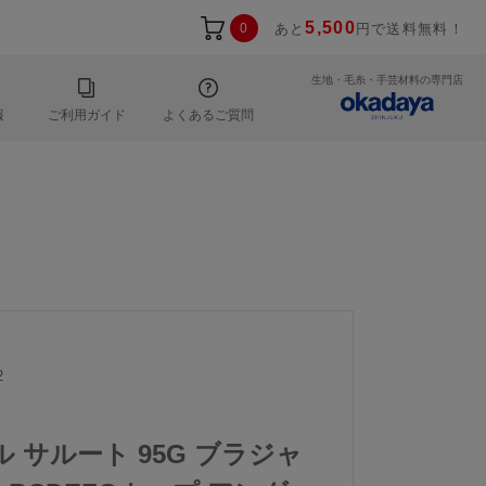
5,500
0
あと
円で送料無料！
生地・毛糸・手芸材料の専門店
報
ご利用ガイド
よくあるご質問
2
ル サルート 95G ブラジャ