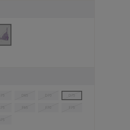
C75
D65
D70
D75
E75
F65
F70
F75
G75