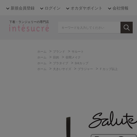
新規会員登録
ログイン
オカダヤポイント
会社情報
下着・ランジェリーの専門店
>
>
ホーム
ブランド
サルート
>
>
ホーム
目的
谷間メイク
>
>
ホーム
ブラタイプ
3/4カップ
>
>
>
ホーム
大きいサイズ
ブラジャー
Ｆカップ以上