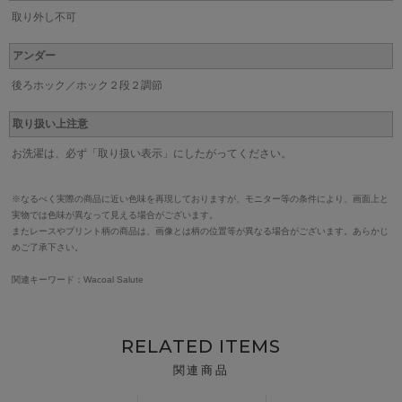
取り外し不可
アンダー
後ろホック／ホック２段２調節
取り扱い上注意
お洗濯は、必ず「取り扱い表示」にしたがってください。
※なるべく実際の商品に近い色味を再現しておりますが、モニター等の条件により、画面上と
実物では色味が異なって見える場合がございます。
またレースやプリント柄の商品は、画像とは柄の位置等が異なる場合がございます。あらかじ
めご了承下さい。
関連キーワード：Wacoal Salute
RELATED ITEMS
関連商品