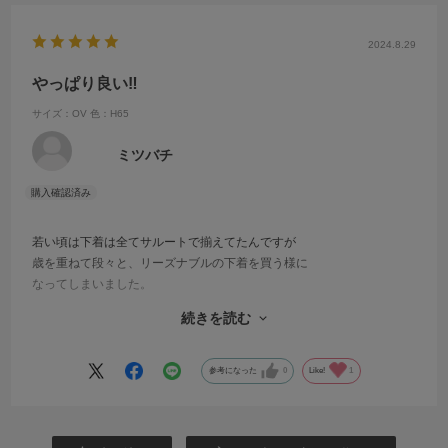
2024.8.29
やっぱり良い‼︎
サイズ：OV
色：H65
ミツバチ
若い頃は下着は全てサルートで揃えてたんですが
歳を重ねて段々と、リーズナブルの下着を買う様に
なってしまいました。
でもやっぱりサルートの下着をして
続きを読む
洋服を着るとバストアップして、服のラインも全然
違います‼︎‼︎‼︎
高い下着ですが、丁寧に扱うし（洗う）大切に使うので
参考になった
0
Like!
1
やっぱりこれからもちゃんと買おう‼︎と思いました。