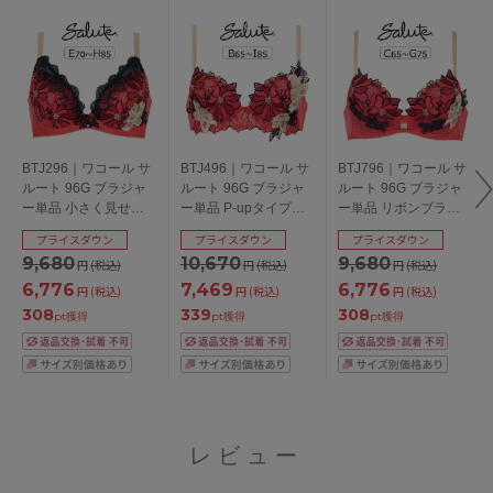
BTJ296｜ワコール サ
BTJ496｜ワコール サ
BTJ796｜ワコール サ
ルート 96G ブラジャ
ルート 96G ブラジャ
ルート 96G ブラジャ
ー単品 小さく見せる
ー単品 P-upタイプ
ー単品 リボンブラ
ブラ EFGHカップ ア
BCDEFGHIカップ ア
CDEFGカップ アンダ
プライスダウン
プライスダウン
プライスダウン
ンダー70/75/80/85cm
ンダー65/70/75/80cm
ー65/70/75/80cm
9,680
10,670
9,680
円
(税込)
円
(税込)
円
(税込)
6,776
7,469
6,776
円
(税込)
円
(税込)
円
(税込)
308
339
308
pt獲得
pt獲得
pt獲得
レビュー