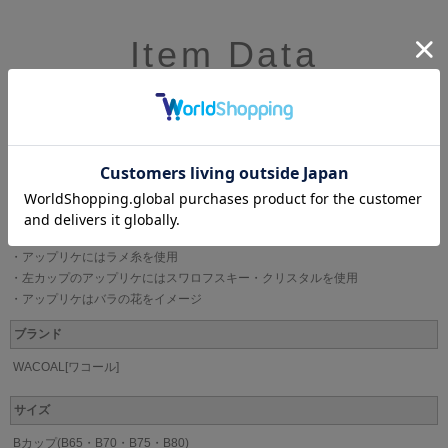
Item Data
●くっきりと深い谷間を
バストボリュームを脇から中央に寄せ、きれいな谷間をつくるプッシュアッ
プタイプ
・前中心にはクリスタルチャーム付き
・カップのレースにはラメ糸を使用
・アップリケにはラメ糸を使用
・左カップのアップリケにはスワロフスキー・クリスタルを使用
・アップリケはバラの花をイメージ
ブランド
WACOAL[ワコール]
サイズ
Bカップ(B65・B70・B75・B80)