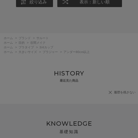
絞り込み
表示：新しい順
ホーム
>
ブランド
>
サルート
ホーム
>
目的
>
谷間メイク
ホーム
>
ブラタイプ
>
3/4カップ
ホーム
>
大きいサイズ
>
ブラジャー
>
アンダー80cm以上
HISTORY
最近見た商品
履歴を残さない
KNOWLEDGE
基礎知識