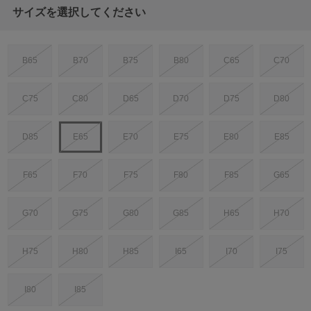
サイズを選択してください
B65
B70
B75
B80
C65
C70
C75
C80
D65
D70
D75
D80
D85
E65
E70
E75
E80
E85
F65
F70
F75
F80
F85
G65
G70
G75
G80
G85
H65
H70
H75
H80
H85
I65
I70
I75
I80
I85