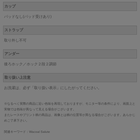
カップ
パッドなし(パッド受けあり)
ストラップ
取り外し不可
アンダー
後ろホック／ホック２段２調節
取り扱い上注意
お洗濯は、必ず「取り扱い表示」にしたがってください。
※なるべく実際の商品に近い色味を再現しておりますが、モニター等の条件により、画面上と
実物では色味が異なって見える場合がございます。
またレースやプリント柄の商品は、画像とは柄の位置等が異なる場合がございます。あらかじ
めご了承下さい。
関連キーワード：Wacoal Salute