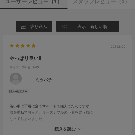
ユーザーレビュー
（1）
スタッフレビュー
（0）
絞り込み
表示：新しい順
2024.8.29
やっぱり良い‼︎
サイズ：OV
色：H65
ミツバチ
若い頃は下着は全てサルートで揃えてたんですが
歳を重ねて段々と、リーズナブルの下着を買う様に
なってしまいました。
でもやっぱりサルートの下着をして
続きを読む
洋服を着るとバストアップして、服のラインも全然