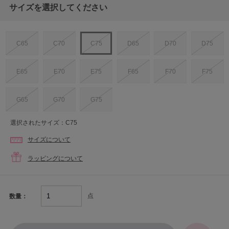
サイズを選択してください
C65
C70
C75
D65
D70
D75
E65
E70
E75
F65
F70
F75
G65
G70
G75
選択されたサイズ：C75
サイズについて
ラッピングについて
点
数量：