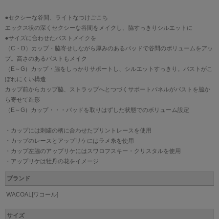
●セクシーな谷間、ライトなつけごこち
エックス状の深くセクシーな谷間をメイクし、脇すっきりシルエットに
●サイズに合わせたバストメイクを
（C・D）カップ・脇寄せしながら厚みのあるパッドで谷間のボリュームをアッ
プ。高さのあるバストもメイク
（E～G）カップ・脇をしっかりサポートし、シルエットすっきり。バストがこ
ぼれにくい構造
カップ前からカップ脇、ストラップへとつづくサポートパネルがバストを脇か
ら寄せて造形
（E～G）カップ・・・パッドを取りはずした状態でのボリューム設定
・カップには刺繍の柄に合わせたプリントレースを使用
・カップのレースとアップリケにはラメ糸を使用
・カップ左脇のアップリケにはスワロフスキー・クリスタルを使用
・アップリケは牡丹の花をイメージ
ブランド
WACOAL[ワコール]
サイズ