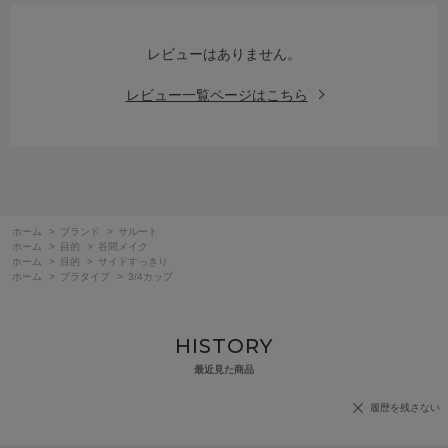
レビューはありません。
レビュー一覧ページはこちら
ホーム
>
ブランド
>
サルート
ホーム
>
目的
>
谷間メイク
ホーム
>
目的
>
サイドすっきり
ホーム
>
ブラタイプ
>
3/4カップ
HISTORY
最近見た商品
履歴を残さない