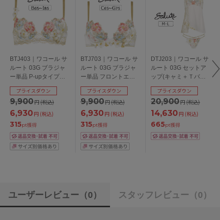
BTJ403｜ワコール サ
BTJ703｜ワコール サ
DTJ203｜ワコール サ
ルート 03G ブラジャ
ルート 03G ブラジャ
ルート 03G セットア
ー単品 P-upタイプ
ー単品 フロントエッ
ップ(キャミ＋Ｔバッ
BCDEFGHIカップ ア
クスプラスブラ
ク) M/L
プライスダウン
プライスダウン
プライスダウン
ンダー
CDEFGカップ アンダ
9,900
9,900
20,900
円
(税込)
円
(税込)
円
(税込)
65/70/75/80/85cm
ー65/70/75cm
6,930
6,930
14,630
円
(税込)
円
(税込)
円
(税込)
315
315
665
pt獲得
pt獲得
pt獲得
ユーザーレビュー
（0）
スタッフレビュー
（0）