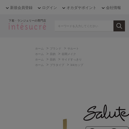
新規会員登録
ログイン
オカダヤポイント
会社情報
下着・ランジェリーの専門店
>
>
ホーム
ブランド
サルート
>
>
ホーム
目的
谷間メイク
>
>
ホーム
目的
サイドすっきり
>
>
ホーム
ブラタイプ
3/4カップ