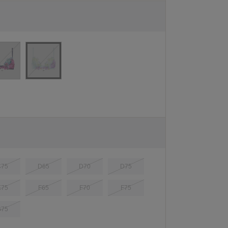
C75
D65
D70
D75
E75
F65
F70
F75
G75