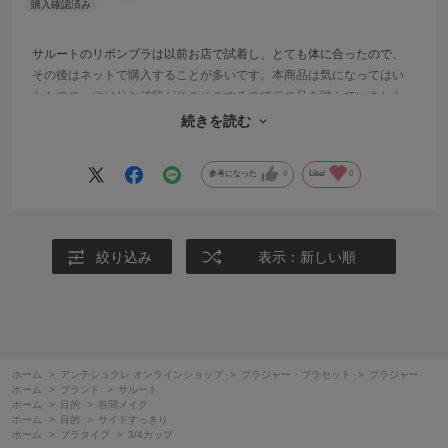
サルートのリボンブラは以前お店で試着し、とても体に合ったので、
その後はネットで購入することが多いです。本商品は気になってはい
たものの、やはりお値段がそこそこするので二の足を踏んでいました
が、セールになっていて即購入！！レースがとにかく美しくて惚れ惚
続きを読む
れします。
参考になった
0
Like!
0
絞り込み
表示：新しい順
ホーム
>
アンテシュクレ オンラインショップ
>
ブラジャー・ブラセット
>
ブラジャー
ホーム
>
ブランド
>
サルート
ホーム
>
目的
>
谷間メイク
ホーム
>
目的
>
サイドすっきり
ホーム
>
ブラタイプ
>
3/4カップ