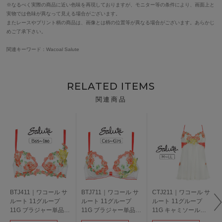
※なるべく実際の商品に近い色味を再現しておりますが、モニター等の条件により、画面上と
実物では色味が異なって見える場合がございます。
またレースやプリント柄の商品は、画像とは柄の位置等が異なる場合がございます。あらかじ
めご了承下さい。
関連キーワード：Wacoal Salute
RELATED ITEMS
関連商品
BTJ411｜ワコール サ
BTJ711｜ワコール サ
CTJ211｜ワコール サ
ルート 11グループ
ルート 11グループ
ルート 11グループ
11G ブラジャー単品
11G ブラジャー単品
11G キャミソール
P-upタイプ
リボンブラ CDEFGカ
M/L/LL