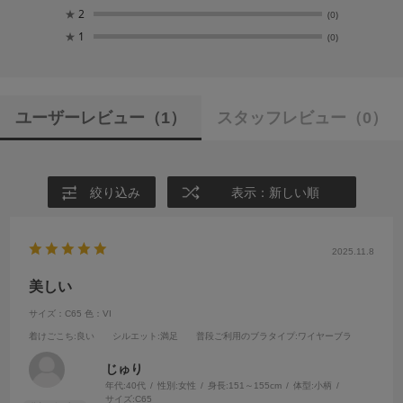
★
2
(0)
★
1
(0)
ユーザーレビュー
（1）
スタッフレビュー
（0）
絞り込み
表示：新しい順
2025.11.8
美しい
サイズ：C65
色：VI
着けごこち
:良い
シルエット
:満足
普段ご利用のブラタイプ
:ワイヤーブラ
じゅり
年代:
40代
性別:
女性
身長:
151～155cm
体型:
小柄
サイズ:
C65