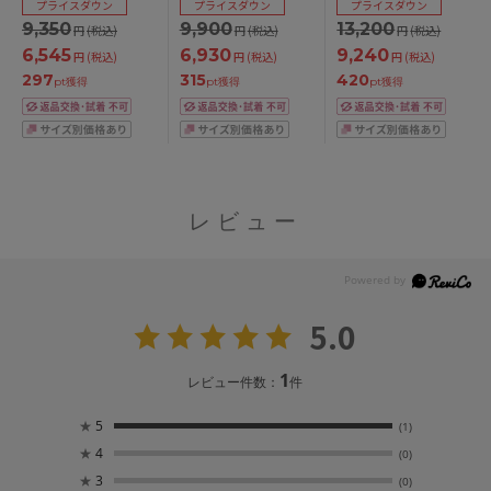
プライスダウン
プライスダウン
プライスダウン
BCDEFGHIカップ ア
ップ アンダー
9,350
9,900
13,200
円
(税込)
円
(税込)
円
(税込)
ンダー
65/70/75cm
65/70/75/80/85cm
6,545
6,930
9,240
円
(税込)
円
(税込)
円
(税込)
297
315
420
pt獲得
pt獲得
pt獲得
レビュー
5.0
1
レビュー件数：
件
★
5
(1)
★
4
(0)
★
3
(0)