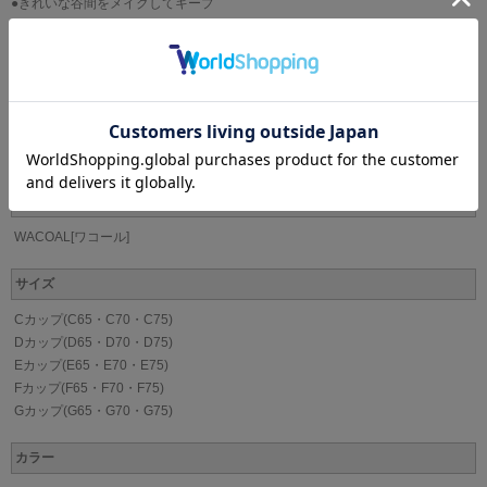
●きれいな谷間をメイクしてキープ
キープリボン構造で寄せたバストをしっかりささえて、動いても谷間をキープ
・レースとカップ左脇のアップリケにはラメ糸を使用
・カップ左脇のアップリケにはスワロフスキー・クリスタルを使用
・アップリケはチャイナローズをイメージ
（E～G）カップ・・・パッドを取りはずした状態でのボリューム設定
ブランド
WACOAL[ワコール]
サイズ
Cカップ(C65・C70・C75)
Dカップ(D65・D70・D75)
Eカップ(E65・E70・E75)
Fカップ(F65・F70・F75)
Gカップ(G65・G70・G75)
カラー