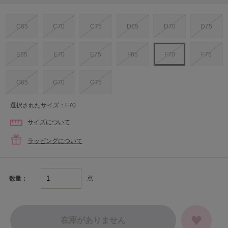
C65
C70
C75
D65
D70
D75
E65
E70
E75
F65
F70
F75
G65
G70
G75
選択されたサイズ：F70
サイズについて
ラッピングについて
点
数量：
在庫がありません