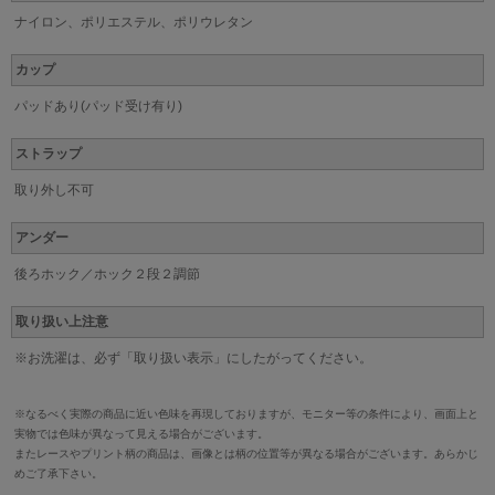
ナイロン、ポリエステル、ポリウレタン
カップ
パッドあり(パッド受け有り)
ストラップ
取り外し不可
アンダー
後ろホック／ホック２段２調節
取り扱い上注意
※お洗濯は、必ず「取り扱い表示」にしたがってください。
※なるべく実際の商品に近い色味を再現しておりますが、モニター等の条件により、画面上と
実物では色味が異なって見える場合がございます。
またレースやプリント柄の商品は、画像とは柄の位置等が異なる場合がございます。あらかじ
めご了承下さい。