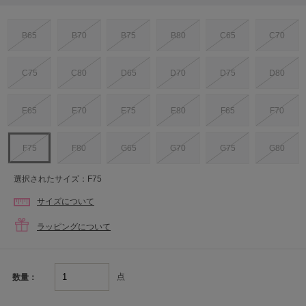
B65
B70
B75
B80
C65
C70
C75
C80
D65
D70
D75
D80
E65
E70
E75
E80
F65
F70
F75
F80
G65
G70
G75
G80
選択されたサイズ：F75
サイズについて
ラッピングについて
点
数量：