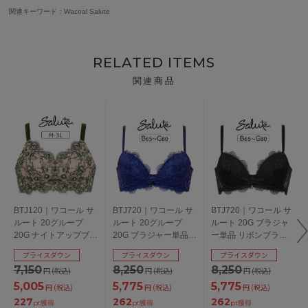
関連キーワード：Wacoal Salute
RELATED ITEMS
関連商品
BTJ120｜ワコール サ
BTJ720｜ワコール サ
BTJ720｜ワコール サ
ルート 20グループ
ルート 20グループ
ルート 20G ブラジャ
20G ナイトアップブラ
20G ブラジャー単品
ー単品 リボンブラ
ドレッシィ ブラジャ
リボンブラ BCDEFG
BCDEFGカップ アン
プライスダウン
プライスダウン
プライスダウン
ー単品 パッド入りハ
カップ アンダー
ダー65/70/75/80cm
7,150
8,250
8,250
円
(税込)
円
(税込)
円
(税込)
ーフトップ・ノンワイ
65/70/75/80cm
ヤー 全4色 M-3L
5,005
5,775
5,775
円
(税込)
円
(税込)
円
(税込)
227
262
262
pt獲得
pt獲得
pt獲得