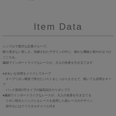
Item Data
シンプルで贅沢な定番グループ。
飾り過ぎない美しさ。洗練されたデザインの中に、確かな機能と軽やかなつけ
ごこちを。
繊細でインポートライクなレースが、大人の色香を引き立てます
●きれいな谷間をメイクしてキープ
キープリボン構造で寄せたバストをしっかりささえて、動いても谷間をキー
プ
バック形状U字タイプの脇高設計のリボンブラ
●繊細でインポートライクなレースが、大人の色香を引き立てる
リボン部分とバックにもレースを使用した総レースのデザイン
前中心にはクリスタルチャーム付き