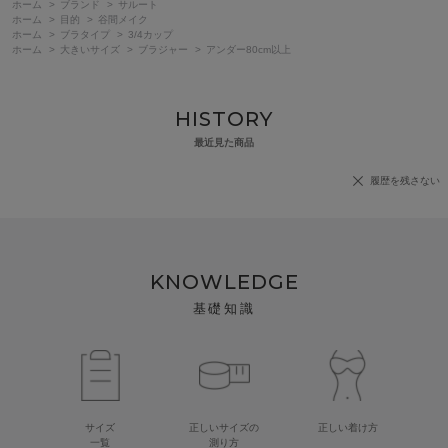
ホーム
>
ブランド
>
サルート
ホーム
>
目的
>
谷間メイク
ホーム
>
ブラタイプ
>
3/4カップ
ホーム
>
大きいサイズ
>
ブラジャー
>
アンダー80cm以上
HISTORY
最近見た商品
履歴を残さない
KNOWLEDGE
基礎知識
サイズ
正しいサイズの
正しい着け方
一覧
測り方