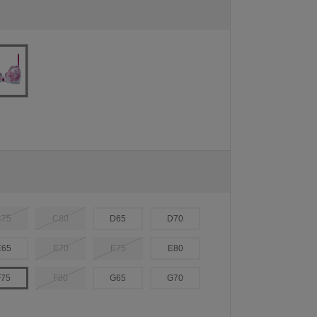
C75
C80
D65
D70
E65
E70
E75
E80
F75
F80
G65
G70