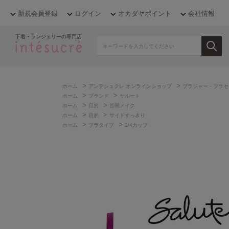
新規会員登録
ログイン
オカダヤポイント
会社情報
下着・ランジェリーの専門店
>
>
ホーム
アンテシュクレ オンラインショップ
ブラジャー・ブラセ
>
>
ホーム
ブランド
サルート
>
>
ホーム
目的
谷間メイク
>
>
ホーム
目的
サイドすっきり
>
>
ホーム
ブラタイプ
3/4カップ