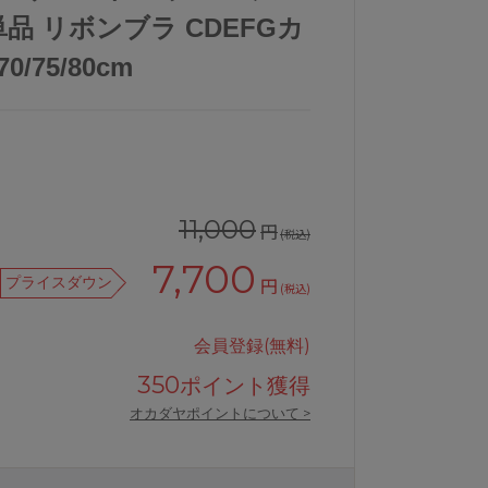
単品 リボンブラ CDEFGカ
/75/80cm
11,000
円
(税込)
7,700
プライスダウン
円
(税込)
会員登録(無料)
350
ポイント獲得
オカダヤポイントについて >