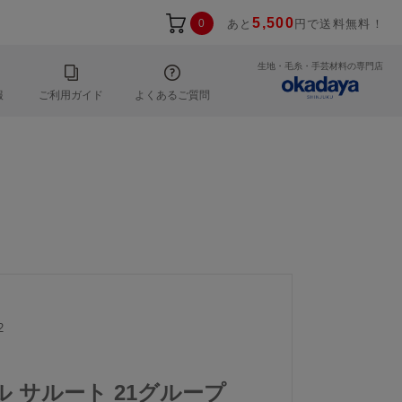
5,500
0
あと
円で送料無料！
生地・毛糸・手芸材料の専門店
報
ご利用ガイド
よくあるご質問
2
ール サルート 21グループ