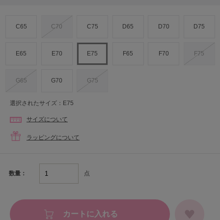
C65
C70
C75
D65
D70
D75
E65
E70
E75
F65
F70
F75
G65
G70
G75
選択されたサイズ：E75
サイズについて
ラッピングについて
点
数量：
カートに入れる