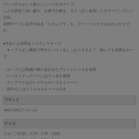
グレーテルという愛らしいバラがモチーフ。
二人が彷徨う深い森や、お菓子の家を、大人っぽく表現したカラーリングにご
注目。
谷間キープに定評のある『リボンブラ』も、ファッショナブルな仕上がりで
す。
●きれいな谷間をメイクしてキープ
キープリボン構造で寄せたバストをしっかりささえて、動いても谷間をキー
プ
・カップには刺繍の柄に合わせたプリントレースを使用
・レースとアップリケにはラメ糸を使用
・アップリケはグレーテルローズをイメージ
・前中心にはクリスタルチャーム付き
ブランド
WACOAL[ワコール]
サイズ
Cカップ(C65・C70・C75・C80)