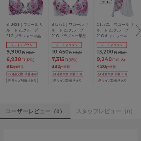
BTJ421｜ワコール サ
BTJ721｜ワコール サ
CTJ221｜ワコール サ
ルート 21グループ
ルート 21グループ
ルート 21グループ
21G ブラジャー単品
21G ブラジャー単品
21G キャミソール
P-upタイプ
リボンブラ CDEFGカ
M/L/LL
プライスダウン
プライスダウン
プライスダウン
BCDEFGHIカップ ア
ップ アンダー
9,900
10,450
13,200
円
(税込)
円
(税込)
円
(税込)
ンダー
65/70/75/80cm
65/70/75/80/85cm
6,930
7,315
9,240
円
(税込)
円
(税込)
円
(税込)
315
332
420
pt獲得
pt獲得
pt獲得
ユーザーレビュー
（0）
スタッフレビュー
（0）