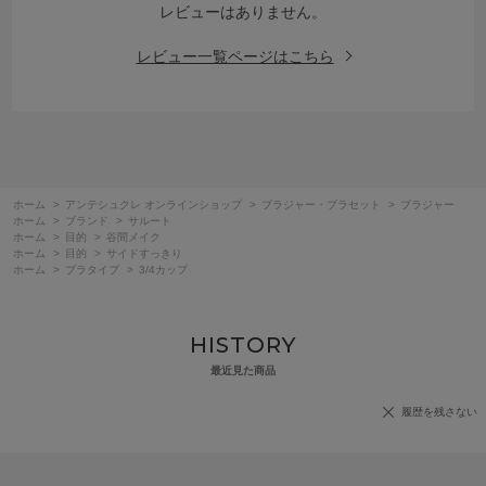
レビューはありません。
レビュー一覧ページはこちら
ホーム
>
アンテシュクレ オンラインショップ
>
ブラジャー・ブラセット
>
ブラジャー
ホーム
>
ブランド
>
サルート
ホーム
>
目的
>
谷間メイク
ホーム
>
目的
>
サイドすっきり
ホーム
>
ブラタイプ
>
3/4カップ
HISTORY
最近見た商品
履歴を残さない