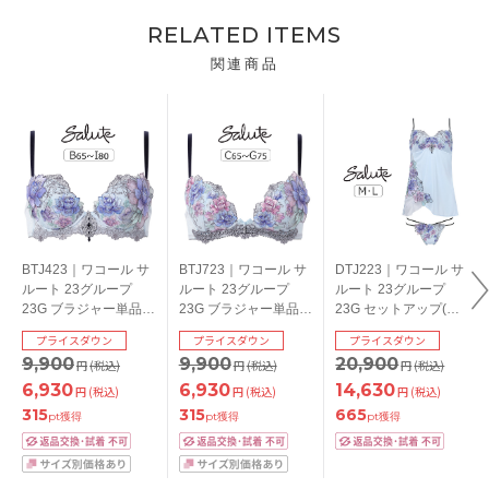
RELATED ITEMS
関連商品
BTJ423｜ワコール サ
BTJ723｜ワコール サ
DTJ223｜ワコール サ
ルート 23グループ
ルート 23グループ
ルート 23グループ
23G ブラジャー単品
23G ブラジャー単品
23G セットアップ(キ
P-upタイプ
フロントエックスプラ
ャミ＋Ｔバック) M/L
プライスダウン
プライスダウン
プライスダウン
BCDEFGHIカップ ア
スブラ CDEFGカップ
9,900
9,900
20,900
円
(税込)
円
(税込)
円
(税込)
ンダー 65/70/75/80cm
アンダー 65/70/75cm
6,930
6,930
14,630
円
(税込)
円
(税込)
円
(税込)
315
315
665
pt獲得
pt獲得
pt獲得