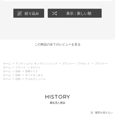
絞り込み
表示：新しい順
この商品の全てのレビューを見る
ホーム
>
アンテシュクレ オンラインショップ
>
ブラジャー・ブラセット
>
ブラジャー
ホーム
>
ブランド
>
サルート
ホーム
>
目的
>
谷間メイク
ホーム
>
目的
>
サイドすっきり
ホーム
>
目的
>
デコルテふっくら
HISTORY
最近見た商品
履歴を残さない