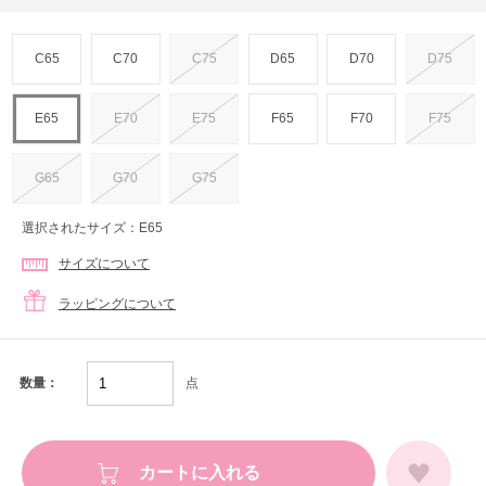
C65
C70
C75
D65
D70
D75
E65
E70
E75
F65
F70
F75
G65
G70
G75
選択されたサイズ：E65
サイズについて
ラッピングについて
点
数量：
カートに入れる