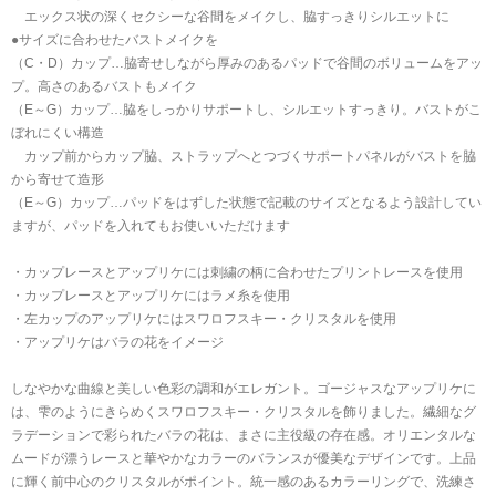
エックス状の深くセクシーな谷間をメイクし、脇すっきりシルエットに
●サイズに合わせたバストメイクを
（C・D）カップ…脇寄せしながら厚みのあるパッドで谷間のボリュームをアッ
プ。高さのあるバストもメイク
（E～G）カップ…脇をしっかりサポートし、シルエットすっきり。バストがこ
ぼれにくい構造
カップ前からカップ脇、ストラップへとつづくサポートパネルがバストを脇
から寄せて造形
（E～G）カップ…パッドをはずした状態で記載のサイズとなるよう設計してい
ますが、パッドを入れてもお使いいただけます
・カップレースとアップリケには刺繍の柄に合わせたプリントレースを使用
・カップレースとアップリケにはラメ糸を使用
・左カップのアップリケにはスワロフスキー・クリスタルを使用
・アップリケはバラの花をイメージ
しなやかな曲線と美しい色彩の調和がエレガント。ゴージャスなアップリケに
は、雫のようにきらめくスワロフスキー・クリスタルを飾りました。繊細なグ
ラデーションで彩られたバラの花は、まさに主役級の存在感。オリエンタルな
ムードが漂うレースと華やかなカラーのバランスが優美なデザインです。上品
に輝く前中心のクリスタルがポイント。統一感のあるカラーリングで、洗練さ