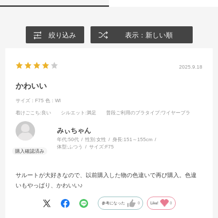
絞り込み
表示：新しい順
2025.9.18
かわいい
サイズ：F75
色：WI
着けごこち
:良い
シルエット
:満足
普段ご利用のブラタイプ
:ワイヤーブラ
みぃちゃん
年代:
50代
性別:
女性
身長:
151～155cm
体型:
ふつう
サイズ:
F75
サルートが大好きなので、以前購入した物の色違いで再び購入。色違
いもやっぱり、かわいい♪
参考になった
0
Like!
0