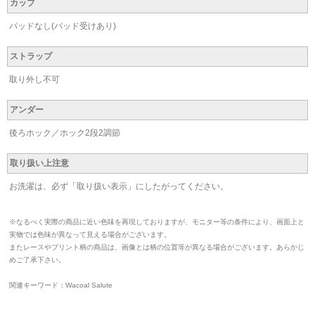
カップ
パッドなし(パッド受けあり)
ストラップ
取り外し不可
アンダー
後ろホック／ホック2段2調節
取り扱い上注意
お洗濯は、必ず「取り扱い表示」にしたがってください。
※なるべく実際の商品に近い色味を再現しておりますが、モニター等の条件により、画面上と
実物では色味が異なって見える場合がございます。
またレースやプリント柄の商品は、画像とは柄の位置等が異なる場合がございます。あらかじ
めご了承下さい。
関連キーワード：Wacoal Salute