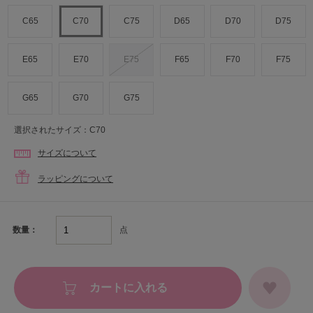
C65
C70
C75
D65
D70
D75
E65
E70
E75
F65
F70
F75
G65
G70
G75
選択されたサイズ：C70
サイズについて
ラッピングについて
点
数量：
カートに入れる