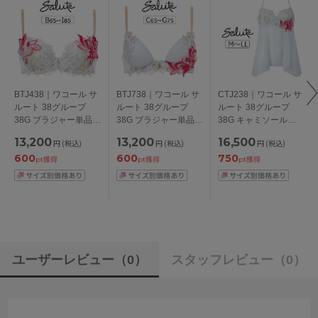
BTJ438｜ワコール サ
BTJ738｜ワコール サ
CTJ238｜ワコール サ
ルート 38グループ
ルート 38グループ
ルート 38グループ
38G ブラジャー単品
38G ブラジャー単品
38G キャミソール
P-upタイプ
フロントエックスプラ
M/L/LL
13,200
13,200
16,500
円
(税込)
円
(税込)
円
(税込)
BCDEFGHIカップ ア
スブラ CDEFGカップ
600
600
750
ンダー
アンダー 65/70/75cm
pt獲得
pt獲得
pt獲得
65/70/75/80/85cm
ユーザーレビュー
（0）
スタッフレビュー
（0）