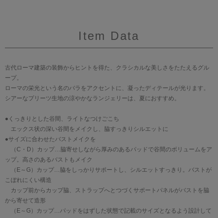
Item Data
古代ローマ建築の装飾からヒントを得た、クラシカルな美しさをたたえるグル
ープ。
ローマの栄光という名のバラをアクセントに、凝ったディテールが光ります。
シアーなプリーツ生地の涼やかなランジェリーは、夏におすすめ。
●くっきりとした谷間、ライトなつけごこち
エックス状の深い谷間をメイクし、脇すっきりシルエットに
●サイズに合わせたバストメイクを
（C・D）カップ…脇寄せしながら厚みのあるパッドで谷間のボリュームをア
ップ。高さのあるバストもメイク
（E～G）カップ…脇をしっかりサポートし、シルエットすっきり。バストが
こぼれにくい構造
カップ前からカップ脇、ストラップへとつづくサポートパネルがバストを脇
から寄せて造形
（E～G）カップ…パッドをはずした状態で記載のサイズとなるよう設計して