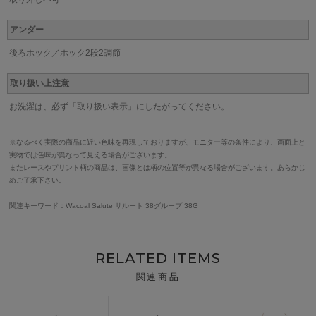
アンダー
後ろホック／ホック2段2調節
取り扱い上注意
お洗濯は、必ず「取り扱い表示」にしたがってください。
※なるべく実際の商品に近い色味を再現しておりますが、モニター等の条件により、画面上と
実物では色味が異なって見える場合がございます。
またレースやプリント柄の商品は、画像とは柄の位置等が異なる場合がございます。あらかじ
めご了承下さい。
関連キーワード：Wacoal Salute サルート 38グループ 38G
RELATED ITEMS
関連商品