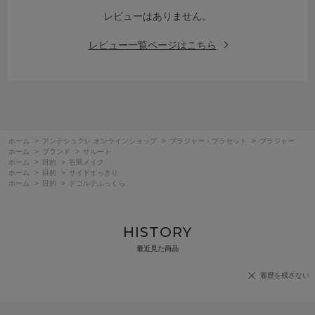
レビューはありません。
レビュー一覧ページはこちら
ホーム
>
アンテシュクレ オンラインショップ
>
ブラジャー・ブラセット
>
ブラジャー
ホーム
>
ブランド
>
サルート
ホーム
>
目的
>
谷間メイク
ホーム
>
目的
>
サイドすっきり
ホーム
>
目的
>
デコルテふっくら
HISTORY
最近見た商品
履歴を残さない