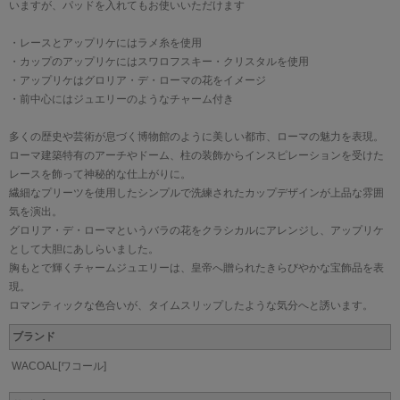
いますが、パッドを入れてもお使いいただけます
・レースとアップリケにはラメ糸を使用
・カップのアップリケにはスワロフスキー・クリスタルを使用
・アップリケはグロリア・デ・ローマの花をイメージ
・前中心にはジュエリーのようなチャーム付き
多くの歴史や芸術が息づく博物館のように美しい都市、ローマの魅力を表現。
ローマ建築特有のアーチやドーム、柱の装飾からインスピレーションを受けた
レースを飾って神秘的な仕上がりに。
繊細なプリーツを使用したシンプルで洗練されたカップデザインが上品な雰囲
気を演出。
グロリア・デ・ローマというバラの花をクラシカルにアレンジし、アップリケ
として大胆にあしらいました。
胸もとで輝くチャームジュエリーは、皇帝へ贈られたきらびやかな宝飾品を表
現。
ロマンティックな色合いが、タイムスリップしたような気分へと誘います。
ブランド
WACOAL[ワコール]