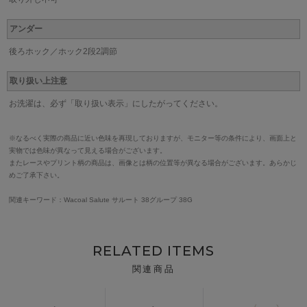
アンダー
後ろホック／ホック2段2調節
取り扱い上注意
お洗濯は、必ず「取り扱い表示」にしたがってください。
※なるべく実際の商品に近い色味を再現しておりますが、モニター等の条件により、画面上と
実物では色味が異なって見える場合がございます。
またレースやプリント柄の商品は、画像とは柄の位置等が異なる場合がございます。あらかじ
めご了承下さい。
関連キーワード：Wacoal Salute サルート 38グループ 38G
RELATED ITEMS
関連商品