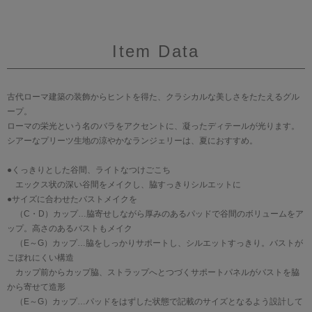
Item Data
古代ローマ建築の装飾からヒントを得た、クラシカルな美しさをたたえるグル
ープ。
ローマの栄光という名のバラをアクセントに、凝ったディテールが光ります。
シアーなプリーツ生地の涼やかなランジェリーは、夏におすすめ。
●くっきりとした谷間、ライトなつけごこち
エックス状の深い谷間をメイクし、脇すっきりシルエットに
●サイズに合わせたバストメイクを
（C・D）カップ…脇寄せしながら厚みのあるパッドで谷間のボリュームをア
ップ。高さのあるバストもメイク
（E～G）カップ…脇をしっかりサポートし、シルエットすっきり。バストが
こぼれにくい構造
カップ前からカップ脇、ストラップへとつづくサポートパネルがバストを脇
から寄せて造形
（E～G）カップ…パッドをはずした状態で記載のサイズとなるよう設計して