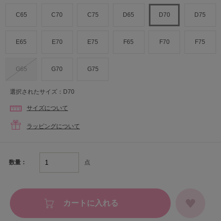
C65
C70
C75
D65
D70
D75
E65
E70
E75
F65
F70
F75
G65
G70
G75
選択されたサイズ：D70
サイズについて
ラッピングについて
点
数量：
カートに入れる