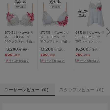
BTJ438｜ワコール サ
BTJ738｜ワコール サ
CTJ238｜ワコール サ
ルート 38グループ
ルート 38グループ
ルート 38グループ
38G ブラジャー単品
38G ブラジャー単品
38G キャミソール
P-upタイプ
フロントエックスプラ
M/L/LL
13,200
13,200
16,500
円
(税込)
円
(税込)
円
(税込)
BCDEFGHIカップ ア
スブラ CDEFGカップ
600
600
750
ンダー
アンダー 65/70/75cm
pt獲得
pt獲得
pt獲得
65/70/75/80/85cm
ユーザーレビュー
（0）
スタッフレビュー
（0）