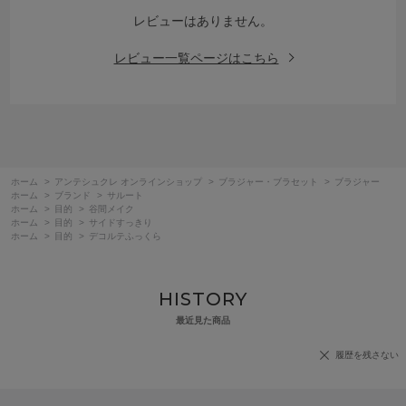
レビューはありません。
レビュー一覧ページはこちら
ホーム
>
アンテシュクレ オンラインショップ
>
ブラジャー・ブラセット
>
ブラジャー
ホーム
>
ブランド
>
サルート
ホーム
>
目的
>
谷間メイク
ホーム
>
目的
>
サイドすっきり
ホーム
>
目的
>
デコルテふっくら
HISTORY
最近見た商品
履歴を残さない