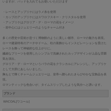
いますが、パッドを入れてもお使いいただけます
・レースとアップリケにはラメ糸を使用
・カップのアップリケにはスワロフスキー・クリスタルを使用
・アップリケはグロリア・デ・ローマの花をイメージ
・前中心にはジュエリーのようなチャーム付き
多くの歴史や芸術が息づく博物館のように美しい都市、ローマの魅力を表現。
ローマ建築特有のアーチやドーム、柱の装飾からインスピレーションを受けた
レースを飾って神秘的な仕上がりに。
繊細なプリーツを使用したシンプルで洗練されたカップデザインが上品な雰囲
気を演出。
グロリア・デ・ローマというバラの花をクラシカルにアレンジし、アップリケ
として大胆にあしらいました。
胸もとで輝くチャームジュエリーは、皇帝へ贈られたきらびやかな宝飾品を表
現。
ロマンティックな色合いが、タイムスリップしたような気分へと誘います。
ブランド
WACOAL[ワコール]